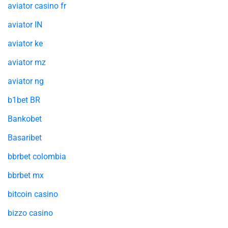
aviator casino fr
aviator IN
aviator ke
aviator mz
aviator ng
b1bet BR
Bankobet
Basaribet
Table Reservation
bbrbet colombia
bbrbet mx
bitcoin casino
bizzo casino