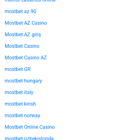
mostbet az 90
Mostbet AZ Casino
Mostbet AZ giriş
Mostbet Casino
Mostbet Casino AZ
mostbet GR
mostbet hungary
mostbet italy
mostbet kirish
mostbet norway
Mostbet Online Casino
mostbet ozbekistonda