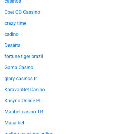
casinos
Cbet GG Cassino
TISCH RESERVIEREN
crazy time
csdino
Deserts
fortune tiger brazil
Gama Casino
glory-casinos tr
KaravanBet Casino
Kasyno Online PL
Maribet casino TR
Masalbet
melhor cassinos online