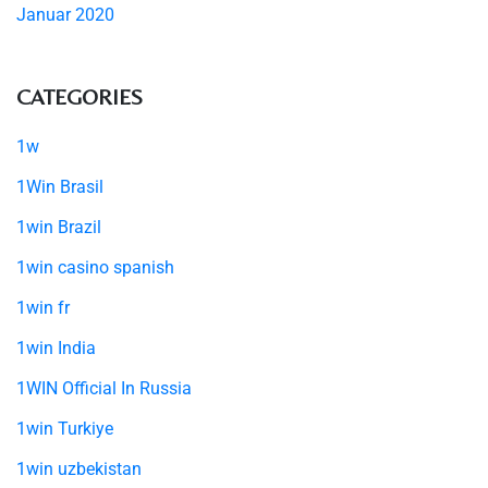
Januar 2020
CATEGORIES
1w
1Win Brasil
1win Brazil
1win casino spanish
1win fr
1win India
1WIN Official In Russia
1win Turkiye
1win uzbekistan