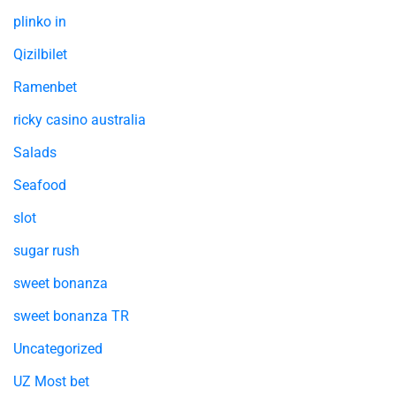
plinko in
Qizilbilet
Ramenbet
ricky casino australia
Salads
Seafood
slot
sugar rush
sweet bonanza
sweet bonanza TR
Uncategorized
UZ Most bet