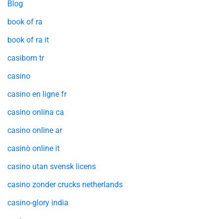
Blog
book of ra
book of ra it
casibom tr
casino
Personen
casino en ligne fr
casino onlina ca
casino online ar
Time
casinò online it
casino utan svensk licens
casino zonder crucks netherlands
casino-glory india