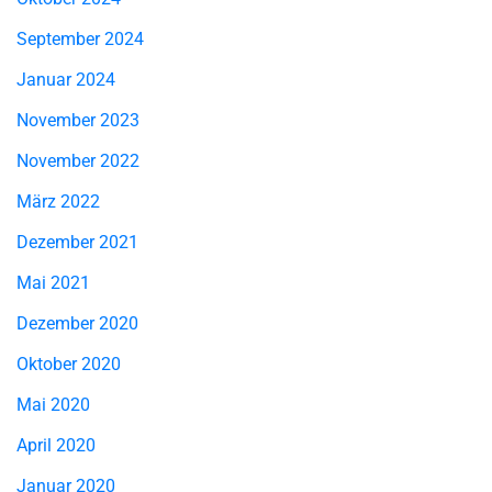
September 2024
Januar 2024
November 2023
November 2022
März 2022
Dezember 2021
Mai 2021
Dezember 2020
Oktober 2020
Mai 2020
April 2020
Januar 2020