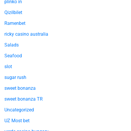
plinko in
Qizilbilet
Ramenbet
ricky casino australia
Salads
Seafood
slot
sugar rush
sweet bonanza
sweet bonanza TR
Uncategorized
UZ Most bet