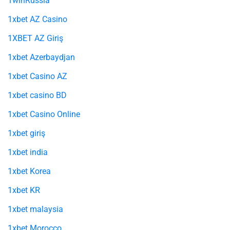
1winRussia
1xbet AZ Casino
1XBET AZ Giriş
1xbet Azerbaydjan
1xbet Casino AZ
1xbet casino BD
1xbet Casino Online
1xbet giriş
1xbet india
1xbet Korea
1xbet KR
1xbet malaysia
1xbet Morocco