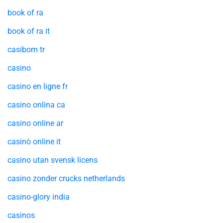
book of ra
book of ra it
casibom tr
casino
Personen
casino en ligne fr
casino onlina ca
casino online ar
Time
casinò online it
casino utan svensk licens
casino zonder crucks netherlands
casino-glory india
casinos