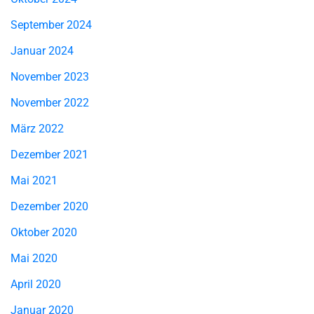
September 2024
Januar 2024
November 2023
November 2022
März 2022
Dezember 2021
Mai 2021
Dezember 2020
Oktober 2020
Mai 2020
April 2020
Januar 2020