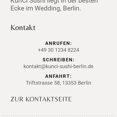
KunCi Sushi liegt in der besten
Ecke im Wedding, Berlin.
Kontakt
ANRUFEN:
+49 30 1234 8224
SCHREIBEN:
kontakt@kunci-sushi-berlin.de
ANFAHRT:
Triftstrasse 58, 13353 Berlin
ZUR KONTAKTSEITE