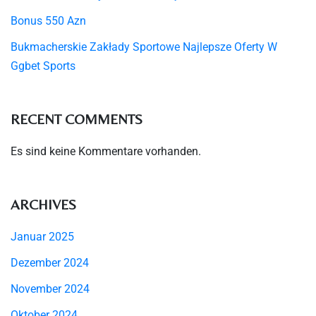
Bonus 550 Azn
Bukmacherskie Zakłady Sportowe Najlepsze Oferty W
Ggbet Sports
RECENT COMMENTS
Es sind keine Kommentare vorhanden.
ARCHIVES
Januar 2025
Dezember 2024
November 2024
Oktober 2024