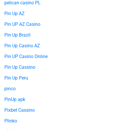
pelican casino PL
Pin Up AZ
Pin UP AZ Casino
Pin Up Brazil
Pin Up Casino AZ
Pin UP Casino Online
Pin Up Cassino
Pin Up Peru
pinco
PinUp apk
Pixbet Cassino
Plinko