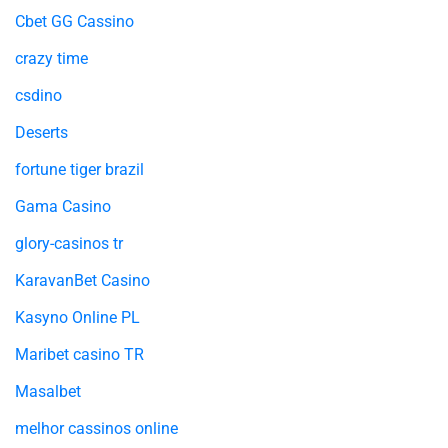
Cbet GG Cassino
TISCH RESERVIEREN
crazy time
csdino
Deserts
fortune tiger brazil
Gama Casino
glory-casinos tr
KaravanBet Casino
Kasyno Online PL
Maribet casino TR
Masalbet
melhor cassinos online