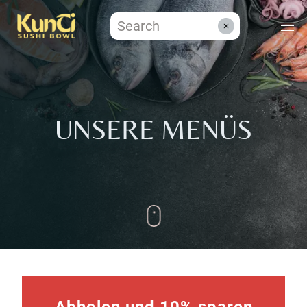
Menüs
×
UNSERE MENÜS
STARTER MENÜ 1
Kontakt
1 ×
€
8,50
Reservieren
8,50
€
ZWISCHENSUMME:
WARENKORB
KASSE
ANZEIGEN