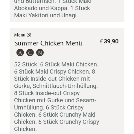
und Butterfisch. 1 Stück
Maki
Abokado
und
Kappa
. 1 Stück
Maki
Yakitori
und
Unagi
.
Menu 28
€
39,90
Summer Chicken Menü
A
C
N
52 Stück. 6 Stück
Maki
Chicken.
6 Stück
Maki
Crispy Chicken. 8
Stück Inside-out Chicken mit
Gurke, Schnittlauch-Umhüllung.
8 Stück Inside-out Crispy
Chicken mit Gurke und Sesam-
Umhüllung. 6 Stück Crispy
Chicken. 6 Stück Crunchy
Maki
Chicken. 6 Stück Crunchy Crispy
Chicken.