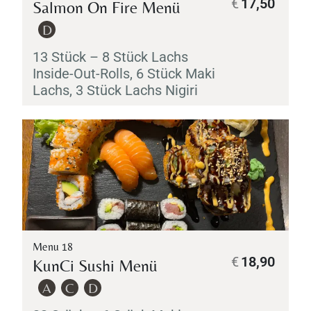
€
17,50
Salmon On Fire Menü
D
13 Stück – 8 Stück Lachs
Inside-Out-Rolls, 6 Stück
Maki
Lachs, 3 Stück Lachs
Nigiri
Menu 18
€
18,90
KunCi Sushi Menü
A
C
D