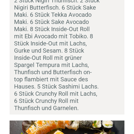
2 Stück
Nigiri
Thunfisch. 2 Stück
Nigiri
Butterfisch. 6 Stück
Sake
Maki
. 6 Stück Tekka Avocado
Maki
. 6 Stück
Sake
Avocado
Maki
. 8 Stück Inside-Out Roll
mit
Ebi
Avocado mit
Tobiko
. 8
Stück Inside-Out mit Lachs,
Gurke und Sesam. 8 Stück
Inside-Out Roll mit grüner
Spargel
Tempura
mit Lachs,
Thunfisch und Butterfisch on-
top flambiert mit Sauce des
Hauses. 5 Stück
Sashimi
Lachs.
6 Stück Crunchy Roll mit Lachs,
6 Stück Crunchy Roll mit
Thunfisch und Garnelen.