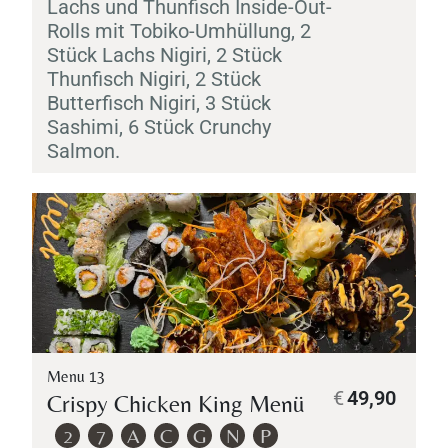
Lachs und Thunfisch Inside-Out-
Rolls mit
Tobiko
-Umhüllung, 2
Stück Lachs
Nigiri
, 2 Stück
Thunfisch
Personen
Nigiri
, 2 Stück
Butterfisch
Nigiri
, 3 Stück
Sashimi
, 6 Stück Crunchy
Salmon.
Time
Menu 13
€
49,90
Crispy Chicken King Menü
TISCH RESERVIEREN
2
7
A
C
G
N
P