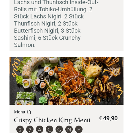
Lachs und Thunfisch Inside-Out-
Rolls mit
Tobiko
-Umhüllung, 2
Stück Lachs
Nigiri
, 2 Stück
Thunfisch
Personen
Nigiri
, 2 Stück
Butterfisch
Nigiri
, 3 Stück
Sashimi
, 6 Stück Crunchy
Salmon.
Time
Menu 13
€
49,90
Crispy Chicken King Menü
TISCH RESERVIEREN
2
7
A
C
G
N
P