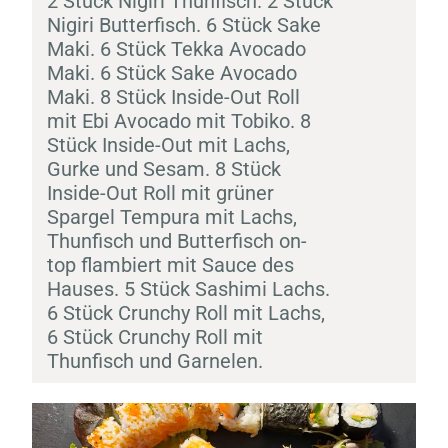
2 Stück
Nigiri
Thunfisch. 2 Stück
Nigiri
Butterfisch. 6 Stück
Sake
Maki
. 6 Stück Tekka Avocado
Maki
. 6 Stück
Sake
Avocado
Maki
. 8 Stück Inside-Out Roll
mit
Ebi
Avocado mit
Tobiko
. 8
Stück Inside-Out mit Lachs,
Gurke und Sesam. 8 Stück
Inside-Out Roll mit grüner
Spargel
Tempura
mit Lachs,
Thunfisch und Butterfisch on-
top flambiert mit Sauce des
Hauses. 5 Stück
Sashimi
Lachs.
6 Stück Crunchy Roll mit Lachs,
6 Stück Crunchy Roll mit
Thunfisch und Garnelen.