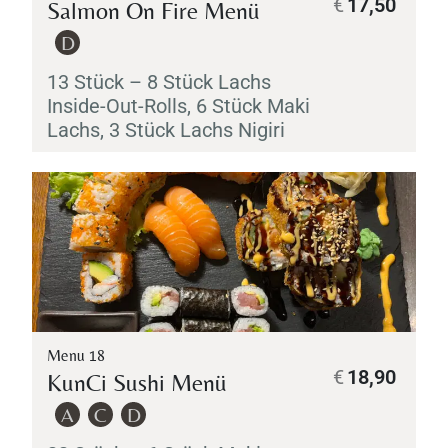
€
17,50
Salmon On Fire Menü
D
13 Stück – 8 Stück Lachs
Inside-Out-Rolls, 6 Stück
Maki
Lachs, 3 Stück Lachs
Nigiri
Menu 18
€
18,90
KunCi Sushi Menü
A
C
D