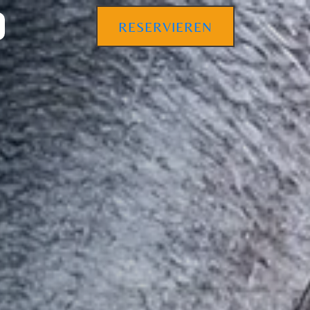
RESERVIEREN
MAKI UNAGI [D]
1 ×
€
4,80
4,80
€
HENSUMME:
NKORB ANZEIGEN
KASSE