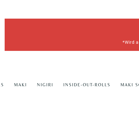
*Wird a
LS
MAKI
NIGIRI
INSIDE-OUT-ROLLS
MAKI 