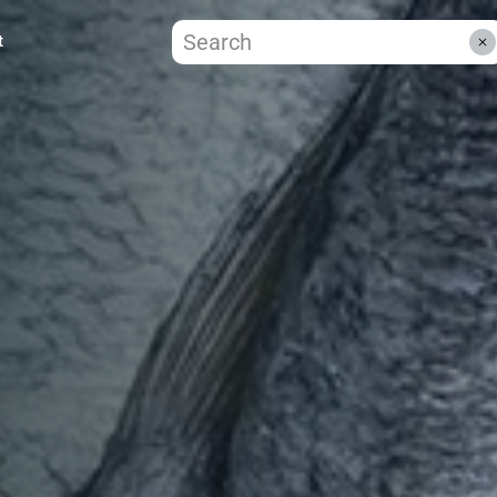
t
ZWISC
WARE