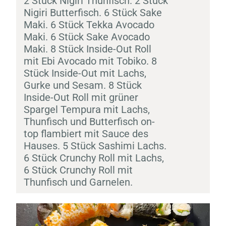
2 Stück
Nigiri
Thunfisch. 2 Stück
Nigiri
Butterfisch. 6 Stück
Sake
Maki
. 6 Stück Tekka Avocado
Maki
. 6 Stück
Sake
Avocado
Maki
. 8 Stück Inside-Out Roll
mit
Ebi
Avocado mit
Tobiko
. 8
Stück Inside-Out mit Lachs,
Gurke und Sesam. 8 Stück
Inside-Out Roll mit grüner
Spargel
Tempura
mit Lachs,
Thunfisch und Butterfisch on-
top flambiert mit Sauce des
Hauses. 5 Stück
Sashimi
Lachs.
6 Stück Crunchy Roll mit Lachs,
6 Stück Crunchy Roll mit
Thunfisch und Garnelen.