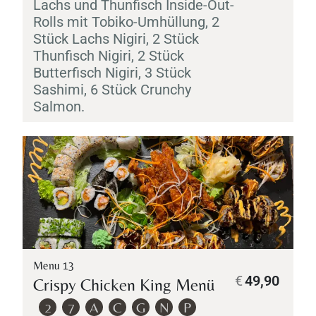
Lachs und Thunfisch Inside-Out-
Rolls mit
Tobiko
-Umhüllung, 2
Stück Lachs
Nigiri
, 2 Stück
Thunfisch
Personen
Nigiri
, 2 Stück
Butterfisch
Nigiri
, 3 Stück
Sashimi
, 6 Stück Crunchy
Salmon.
Time
Menu 13
€
49,90
Crispy Chicken King Menü
TISCH RESERVIEREN
2
7
A
C
G
N
P