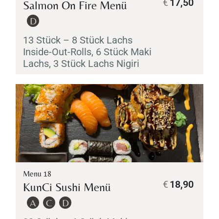
€
17,50
Salmon On Fire Menü
D
13 Stück – 8 Stück Lachs
Inside-Out-Rolls, 6 Stück
Maki
Lachs, 3 Stück Lachs
Nigiri
Menu 18
€
18,90
KunCi Sushi Menü
A
C
D