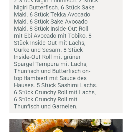
2 Stück
Nigiri
Thunfisch. 2 Stück
Nigiri
Butterfisch. 6 Stück
Sake
Maki
. 6 Stück Tekka Avocado
Maki
. 6 Stück
Sake
Avocado
Maki
. 8 Stück Inside-Out Roll
mit
Ebi
Avocado mit
Tobiko
. 8
Stück Inside-Out mit Lachs,
Gurke und Sesam. 8 Stück
Inside-Out Roll mit grüner
Spargel
Tempura
mit Lachs,
Thunfisch und Butterfisch on-
top flambiert mit Sauce des
Hauses. 5 Stück
Sashimi
Lachs.
6 Stück Crunchy Roll mit Lachs,
6 Stück Crunchy Roll mit
Thunfisch und Garnelen.