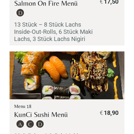
€
17,50
Salmon On Fire Menü
D
13 Stück – 8 Stück Lachs
Inside-Out-Rolls, 6 Stück
Maki
Lachs, 3 Stück Lachs
Nigiri
Menu 18
€
18,90
KunCi Sushi Menü
A
C
D