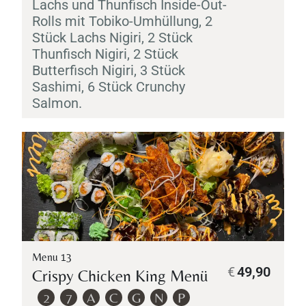
Lachs und Thunfisch Inside-Out-
Rolls mit
Tobiko
-Umhüllung, 2
Stück Lachs
Nigiri
, 2 Stück
Thunfisch
Personen
Nigiri
, 2 Stück
Butterfisch
Nigiri
, 3 Stück
Sashimi
, 6 Stück Crunchy
Salmon.
Time
Menu 13
€
49,90
Crispy Chicken King Menü
TISCH RESERVIEREN
2
7
A
C
G
N
P