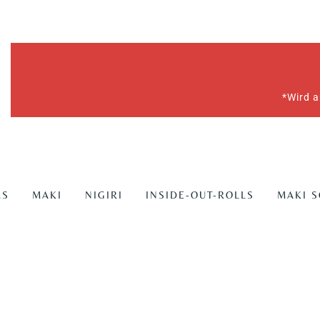
*Wird a
LS
MAKI
NIGIRI
INSIDE-OUT-ROLLS
MAKI 