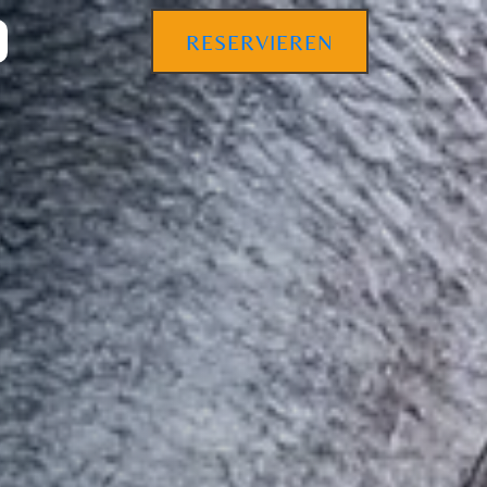
RESERVIEREN
MANGO FRUCHTSAFT. 0,3L
1 ×
€
3,10
3,10
€
HENSUMME:
NKORB ANZEIGEN
KASSE