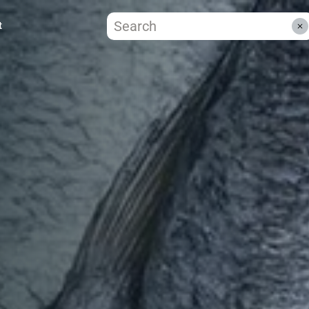
t
ZWISC
WARE