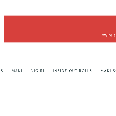
*Wird a
LS
MAKI
NIGIRI
INSIDE-OUT-ROLLS
MAKI 