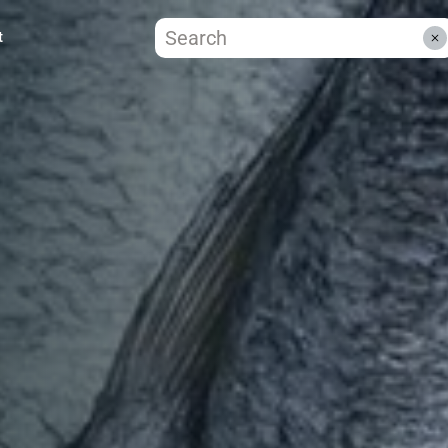
t
ZWISC
WARE