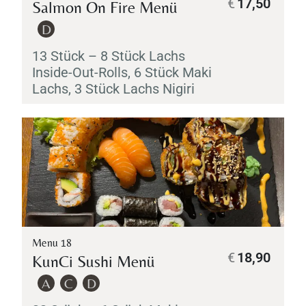
€
17,50
Salmon On Fire Menü
D
13 Stück – 8 Stück Lachs
Inside-Out-Rolls, 6 Stück
Maki
Lachs, 3 Stück Lachs
Nigiri
Menu 18
€
18,90
KunCi Sushi Menü
A
C
D