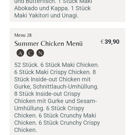
und Butterfisch. 1 Stück
Maki
Abokado
und
Kappa
. 1 Stück
Maki
Yakitori
und
Unagi
.
Menu 28
€
39,90
Summer Chicken Menü
A
C
N
52 Stück. 6 Stück
Maki
Chicken.
6 Stück
Maki
Crispy Chicken. 8
Stück Inside-out Chicken mit
Gurke, Schnittlauch-Umhüllung.
8 Stück Inside-out Crispy
Chicken mit Gurke und Sesam-
Umhüllung. 6 Stück Crispy
Chicken. 6 Stück Crunchy
Maki
Chicken. 6 Stück Crunchy Crispy
Chicken.