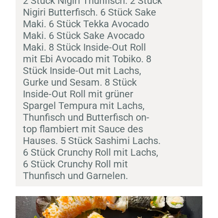
2 Stück
Nigiri
Thunfisch. 2 Stück
Nigiri
Butterfisch. 6 Stück
Sake
Maki
. 6 Stück Tekka Avocado
Maki
. 6 Stück
Sake
Avocado
Maki
. 8 Stück Inside-Out Roll
mit
Ebi
Avocado mit
Tobiko
. 8
Stück Inside-Out mit Lachs,
Gurke und Sesam. 8 Stück
Inside-Out Roll mit grüner
Spargel
Tempura
mit Lachs,
Thunfisch und Butterfisch on-
top flambiert mit Sauce des
Hauses. 5 Stück
Sashimi
Lachs.
6 Stück Crunchy Roll mit Lachs,
6 Stück Crunchy Roll mit
Thunfisch und Garnelen.