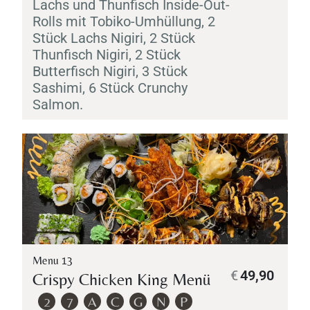
Lachs und Thunfisch Inside-Out-
Rolls mit
Tobiko
-Umhüllung, 2
Stück Lachs
Nigiri
, 2 Stück
Thunfisch
Personen
Nigiri
, 2 Stück
Butterfisch
Nigiri
, 3 Stück
Sashimi
, 6 Stück Crunchy
Salmon.
Time
Menu 13
€
49,90
Crispy Chicken King Menü
TISCH RESERVIEREN
2
7
A
C
G
N
P