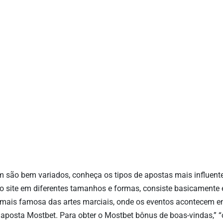
n
Time
TISCH RESERVIEREN
m são bem variados, conheça os tipos de apostas mais influentes
no site em diferentes tamanhos e formas, consiste basicamente 
 mais famosa das artes marciais, onde os eventos acontecem 
aposta Mostbet. Para obter o Mostbet bônus de boas-vindas,” “o