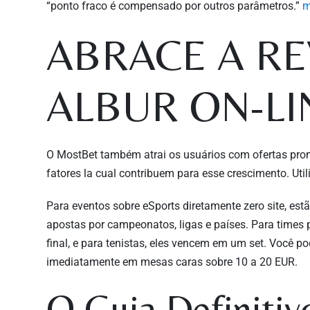
“ponto fraco é compensado por outros parâmetros.”
m
ABRACE A R
ALBUR ON-LI
O MostBet também atrai os usuários com ofertas prom
fatores la cual contribuem para esse crescimento. Ut
Para eventos sobre eSports diretamente zero site, estã
apostas por campeonatos, ligas e países. Para times
final, e para tenistas, eles vencem em um set. Você 
imediatamente em mesas caras sobre 10 a 20 EUR.
O Guia Definitiv