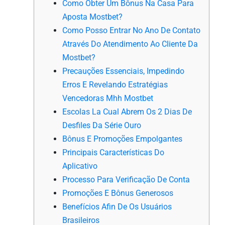
Como Obter Um Bônus Na Casa Para
Aposta Mostbet?
Como Posso Entrar No Ano De Contato
Através Do Atendimento Ao Cliente Da
Mostbet?
Precauções Essenciais, Impedindo
Erros E Revelando Estratégias
Vencedoras Mhh Mostbet
Escolas La Cual Abrem Os 2 Dias De
Desfiles Da Série Ouro
Bônus E Promoções Empolgantes
Principais Características Do
Aplicativo
Processo Para Verificação De Conta
Promoções E Bônus Generosos
Benefícios Afin De Os Usuários
Brasileiros