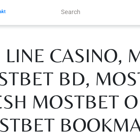
akt
LINE CASINO, 
STBET BD, MOS
ESH MOSTBET O
STBET BOOKMAK