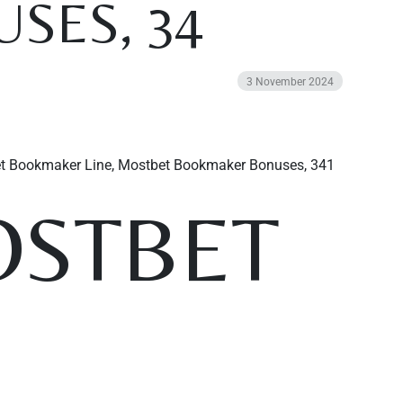
SES, 34
3 November 2024
bet Bookmaker Line, Mostbet Bookmaker Bonuses, 341
OSTBET