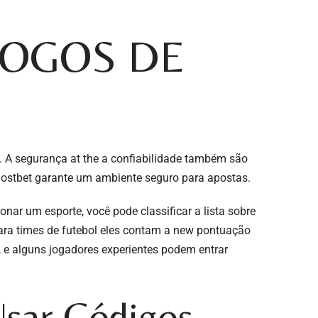
JOGOS DE
. A segurança at the a confiabilidade também são
“Mostbet garante um ambiente seguro para apostas.
onar um esporte, você pode classificar a lista sobre
para times de futebol eles contam a new pontuação
, e alguns jogadores experientes podem entrar
Usar Códigos