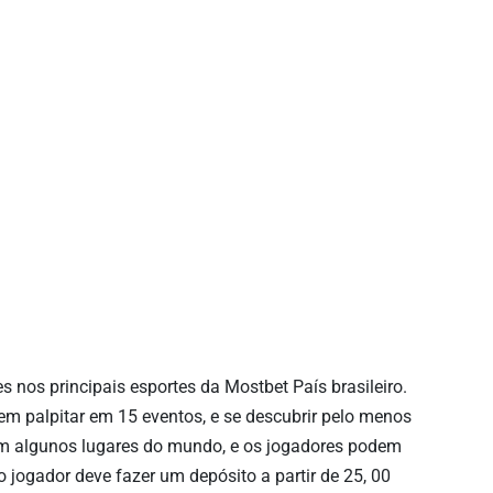
 nos principais esportes da Mostbet País brasileiro.
em palpitar em 15 eventos, e se descubrir pelo menos
em algunos lugares do mundo, e os jogadores podem
 jogador deve fazer um depósito a partir de 25, 00