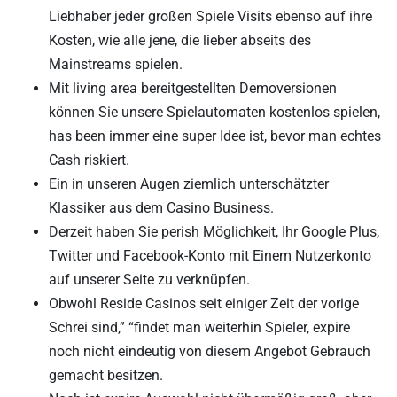
Liebhaber jeder großen Spiele Visits ebenso auf ihre
Kosten, wie alle jene, die lieber abseits des
Mainstreams spielen.
Mit living area bereitgestellten Demoversionen
können Sie unsere Spielautomaten kostenlos spielen,
has been immer eine super Idee ist, bevor man echtes
Cash riskiert.
Ein in unseren Augen ziemlich unterschätzter
Klassiker aus dem Casino Business.
Derzeit haben Sie perish Möglichkeit, Ihr Google Plus,
Twitter und Facebook-Konto mit Einem Nutzerkonto
auf unserer Seite zu verknüpfen.
Obwohl Reside Casinos seit einiger Zeit der vorige
Schrei sind,” “findet man weiterhin Spieler, expire
noch nicht eindeutig von diesem Angebot Gebrauch
gemacht besitzen.