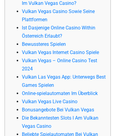
Im Vulkan Vegas Casino?
Vulkan Vegas Casino Sowie Seine
Plattformen
Ist Dasjenige Online Casino Within
Österreich Erlaubt?
Bewussteres Spielen
Vulkan Vegas Internet Casino Spiele
Vulkan Vegas – Online Casino Test
2024
Vulkan Las Vegas App: Unterwegs Best
Games Spielen
Online-spielautomaten Im Überblick
Vulkan Vegas Live Casino
Bonusangebote Bei Vulkan Vegas
Die Bekanntesten Slots I Am Vulkan
Vegas Casino
Beliebte Spielautomaten Bei Vulkan