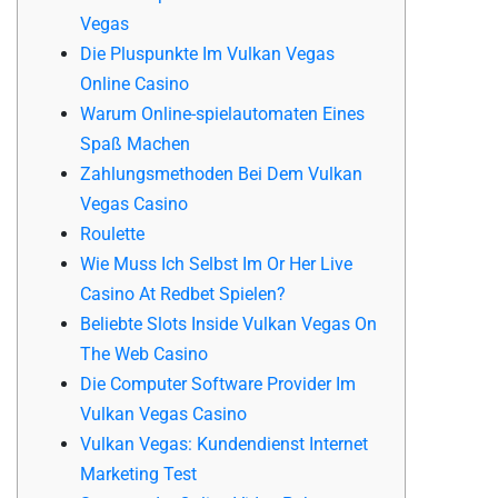
Vegas
Die Pluspunkte Im Vulkan Vegas
Online Casino
Warum Online-spielautomaten Eines
Spaß Machen
Zahlungsmethoden Bei Dem Vulkan
Vegas Casino
Roulette
Wie Muss Ich Selbst Im Or Her Live
Casino At Redbet Spielen?
Beliebte Slots Inside Vulkan Vegas On
The Web Casino
Die Computer Software Provider Im
Vulkan Vegas Casino
Vulkan Vegas: Kundendienst Internet
Marketing Test