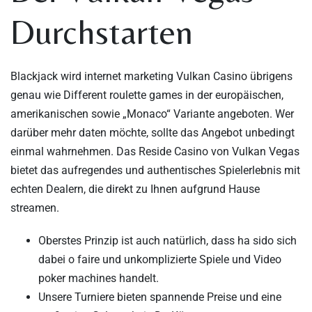
Durchstarten
Blackjack wird internet marketing Vulkan Casino übrigens
genau wie Different roulette games in der europäischen,
amerikanischen sowie „Monaco“ Variante angeboten. Wer
darüber mehr daten möchte, sollte das Angebot unbedingt
einmal wahrnehmen. Das Reside Casino von Vulkan Vegas
bietet das aufregendes und authentisches Spielerlebnis mit
echten Dealern, die direkt zu Ihnen aufgrund Hause
streamen.
Oberstes Prinzip ist auch natürlich, dass ha sido sich
dabei o faire und unkomplizierte Spiele und Video
poker machines handelt.
Unsere Turniere bieten spannende Preise und eine