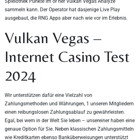
Spielothek Punkte im or her Vulkan Vegas Analyze
sammeln kann. Der Operator hat dasjenige Live Play
ausgebaut, die RNG Apps aber nach wie vor im Erlebnis.
Vulkan Vegas –
Internet Casino Test
2024
Wir unterstützen dafür eine Vielzahl von
Zahlungsmethoden und Währungen, 1 unseren Mitgliedern
einen reibungslosen Zahlungsablauf zu gewährleisten.
Egal, bei wem in der Welt Sie leben – unsereiner haben eine
genaue Option für Sie. Neben klassischen Zahlungsmitteln
wie Kreditkarten ebenso Banküberweisungen unterstützt