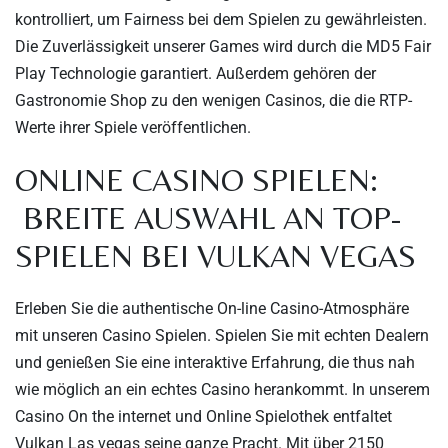
kontrolliert, um Fairness bei dem Spielen zu gewährleisten.
Die Zuverlässigkeit unserer Games wird durch die MD5 Fair
Play Technologie garantiert. Außerdem gehören der
Gastronomie Shop zu den wenigen Casinos, die die RTP-
Werte ihrer Spiele veröffentlichen.
ONLINE CASINO SPIELEN:
BREITE AUSWAHL AN TOP-
SPIELEN BEI VULKAN VEGAS
Erleben Sie die authentische On-line Casino-Atmosphäre
mit unseren Casino Spielen. Spielen Sie mit echten Dealern
und genießen Sie eine interaktive Erfahrung, die thus nah
wie möglich an ein echtes Casino herankommt. In unserem
Casino On the internet und Online Spielothek entfaltet
Vulkan Las vegas seine ganze Pracht. Mit über 2150