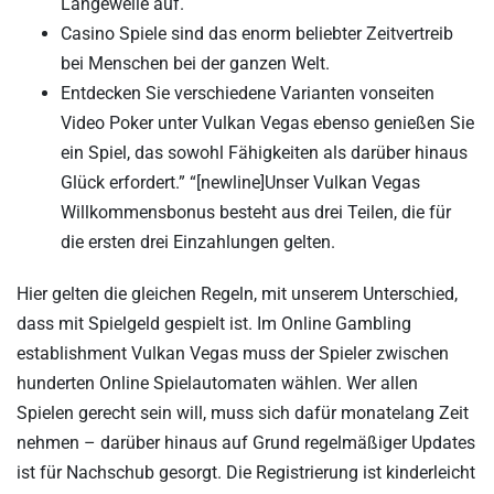
Langeweile auf.
Casino Spiele sind das enorm beliebter Zeitvertreib
bei Menschen bei der ganzen Welt.
Entdecken Sie verschiedene Varianten vonseiten
Video Poker unter Vulkan Vegas ebenso genießen Sie
ein Spiel, das sowohl Fähigkeiten als darüber hinaus
Glück erfordert.” “[newline]Unser Vulkan Vegas
Willkommensbonus besteht aus drei Teilen, die für
die ersten drei Einzahlungen gelten.
Hier gelten die gleichen Regeln, mit unserem Unterschied,
dass mit Spielgeld gespielt ist. Im Online Gambling
establishment Vulkan Vegas muss der Spieler zwischen
hunderten Online Spielautomaten wählen. Wer allen
Spielen gerecht sein will, muss sich dafür monatelang Zeit
nehmen – darüber hinaus auf Grund regelmäßiger Updates
ist für Nachschub gesorgt. Die Registrierung ist kinderleicht