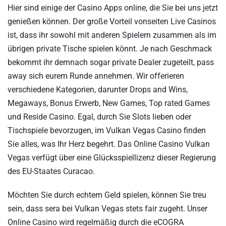
Hier sind einige der Casino Apps online, die Sie bei uns jetzt
genießen können. Der große Vorteil vonseiten Live Casinos
ist, dass ihr sowohl mit anderen Spielern zusammen als im
übrigen private Tische spielen könnt. Je nach Geschmack
bekommt ihr demnach sogar private Dealer zugeteilt, pass
away sich eurem Runde annehmen. Wir offerieren
verschiedene Kategorien, darunter Drops and Wins,
Megaways, Bonus Erwerb, New Games, Top rated Games
und Reside Casino. Egal, durch Sie Slots lieben oder
Tischspiele bevorzugen, im Vulkan Vegas Casino finden
Sie alles, was Ihr Herz begehrt. Das Online Casino Vulkan
Vegas verfügt über eine Glücksspiellizenz dieser Regierung
des EU-Staates Curacao.
Möchten Sie durch echtem Geld spielen, können Sie treu
sein, dass sera bei Vulkan Vegas stets fair zugeht. Unser
Online Casino wird regelmäßig durch die eCOGRA