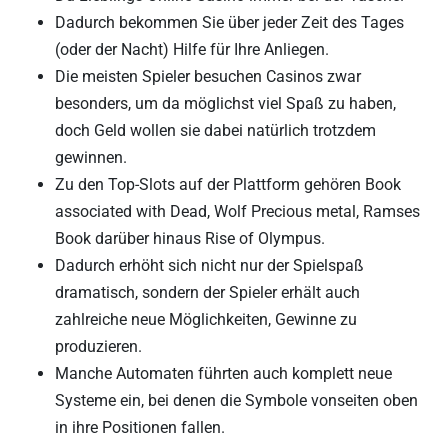
Dadurch bekommen Sie über jeder Zeit des Tages
(oder der Nacht) Hilfe für Ihre Anliegen.
Die meisten Spieler besuchen Casinos zwar
besonders, um da möglichst viel Spaß zu haben,
doch Geld wollen sie dabei natürlich trotzdem
gewinnen.
Zu den Top-Slots auf der Plattform gehören Book
associated with Dead, Wolf Precious metal, Ramses
Book darüber hinaus Rise of Olympus.
Dadurch erhöht sich nicht nur der Spielspaß
dramatisch, sondern der Spieler erhält auch
zahlreiche neue Möglichkeiten, Gewinne zu
produzieren.
Manche Automaten führten auch komplett neue
Systeme ein, bei denen die Symbole vonseiten oben
in ihre Positionen fallen.