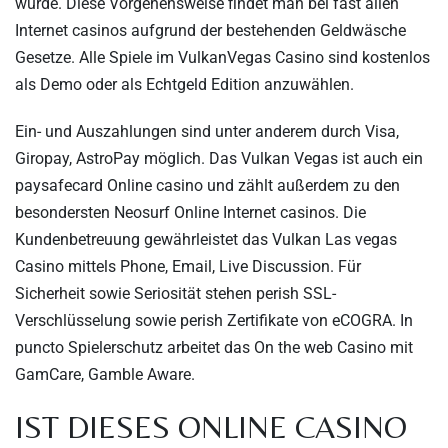
wurde. Diese Vorgehensweise findet man bei fast allen
Internet casinos aufgrund der bestehenden Geldwäsche
Gesetze. Alle Spiele im VulkanVegas Casino sind kostenlos
als Demo oder als Echtgeld Edition anzuwählen.
Ein- und Auszahlungen sind unter anderem durch Visa,
Giropay, AstroPay möglich. Das Vulkan Vegas ist auch ein
paysafecard Online casino und zählt außerdem zu den
besondersten Neosurf Online Internet casinos. Die
Table Reservation
Kundenbetreuung gewährleistet das Vulkan Las vegas
Casino mittels Phone, Email, Live Discussion. Für
Sicherheit sowie Seriosität stehen perish SSL-
Verschlüsselung sowie perish Zertifikate von eCOGRA. In
puncto Spielerschutz arbeitet das On the web Casino mit
GamCare, Gamble Aware.
IST DIESES ONLINE CASINO