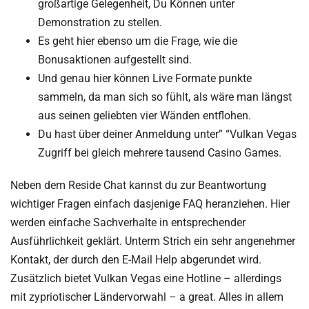
großartige Gelegenheit, Du Können unter
Demonstration zu stellen.
Es geht hier ebenso um die Frage, wie die
Bonusaktionen aufgestellt sind.
Und genau hier können Live Formate punkte
sammeln, da man sich so fühlt, als wäre man längst
aus seinen geliebten vier Wänden entflohen.
Du hast über deiner Anmeldung unter” “Vulkan Vegas
Zugriff bei gleich mehrere tausend Casino Games.
Neben dem Reside Chat kannst du zur Beantwortung
wichtiger Fragen einfach dasjenige FAQ heranziehen. Hier
werden einfache Sachverhalte in entsprechender
Ausführlichkeit geklärt. Unterm Strich ein sehr angenehmer
Kontakt, der durch den E-Mail Help abgerundet wird.
Zusätzlich bietet Vulkan Vegas eine Hotline – allerdings
mit zypriotischer Ländervorwahl – a great. Alles in allem