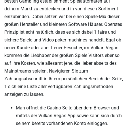
besten Gambling establishment Spielautomaten auf
deinem Markt zu entdecken und in von diesen Sortiment
einzubinden. Dabei setzen wir bei einen Spiele-Mix dieser
großen Hersteller und kleineren Software Häuser. Oberstes
Prinzip ist echt natürlich, dass es sich dabei 1 faire und
sichere Spiele und Video poker machines handelt. Egal ob
neuer Kunde oder aber treuer Besucher, im Vulkan Vegas
kommen die Liebhaber der großen Spiele Visitors ebenso
auf ihre Kosten, wie allesamt jene, die lieber abseits des
Mainstreams spielen. Navigieren Sie zum
Zahlungsabschnitt in Ihrem persönlichen Bereich der Seite,
1 sich eine Liste aller verfügbaren Zahlungsmethoden
anzeigen zu lassen.
Man öffnet die Casino Seite über dem Browser und
mittels der Vulkan Vegas App sowie kann sich durch
seinem bereits vorhandenen Konto einloggen.