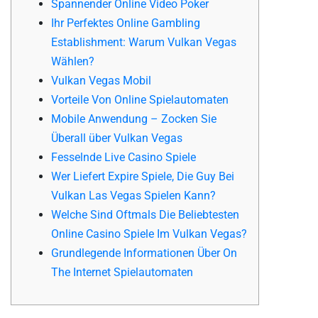
Spannender Online Video Poker
Ihr Perfektes Online Gambling
Establishment: Warum Vulkan Vegas
Wählen?
Vulkan Vegas Mobil
Vorteile Von Online Spielautomaten
Mobile Anwendung – Zocken Sie
Überall über Vulkan Vegas
Fesselnde Live Casino Spiele
Wer Liefert Expire Spiele, Die Guy Bei
Vulkan Las Vegas Spielen Kann?
Welche Sind Oftmals Die Beliebtesten
Online Casino Spiele Im Vulkan Vegas?
Grundlegende Informationen Über On
The Internet Spielautomaten