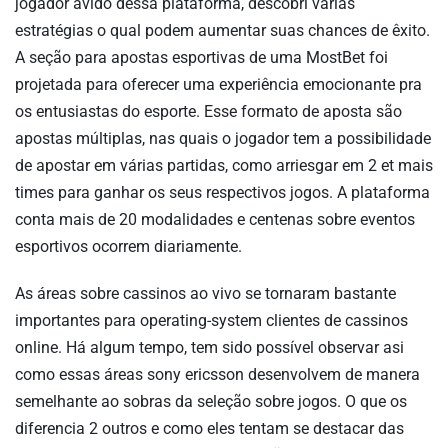
jogador ávido dessa plataforma, descobri várias
estratégias o qual podem aumentar suas chances de êxito.
A seção para apostas esportivas de uma MostBet foi
projetada para oferecer uma experiência emocionante pra
os entusiastas do esporte. Esse formato de aposta são
apostas múltiplas, nas quais o jogador tem a possibilidade
de apostar em várias partidas, como arriesgar em 2 et mais
times para ganhar os seus respectivos jogos. A plataforma
conta mais de 20 modalidades e centenas sobre eventos
esportivos ocorrem diariamente.
As áreas sobre cassinos ao vivo se tornaram bastante
importantes para operating-system clientes de cassinos
online. Há algum tempo, tem sido possível observar asi
como essas áreas sony ericsson desenvolvem de manera
semelhante ao sobras da seleção sobre jogos. O que os
diferencia 2 outros e como eles tentam se destacar das