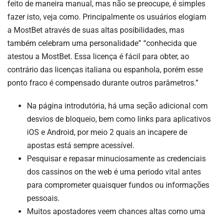
feito de maneira manual, mas não se preocupe, é simples
fazer isto, veja como. Principalmente os usuários elogiam
a MostBet através de suas altas posibilidades, mas
também celebram uma personalidade” “conhecida que
atestou a MostBet. Essa licença é fácil para obter, ao
contrário das licenças italiana ou espanhola, porém esse
ponto fraco é compensado durante outros parâmetros.”
Na página introdutória, há uma seção adicional com
desvios de bloqueio, bem como links para aplicativos
iOS e Android, por meio 2 quais an incapere de
apostas está sempre acessível.
Pesquisar e repasar minuciosamente as credenciais
dos cassinos on the web é uma periodo vital antes
para comprometer quaisquer fundos ou informações
pessoais.
Muitos apostadores veem chances altas como uma