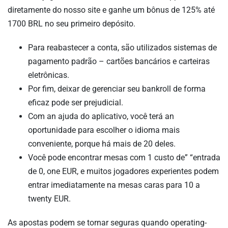
diretamente do nosso site e ganhe um bônus de 125% até
1700 BRL no seu primeiro depósito.
Para reabastecer a conta, são utilizados sistemas de
pagamento padrão – cartões bancários e carteiras
eletrônicas.
Por fim, deixar de gerenciar seu bankroll de forma
eficaz pode ser prejudicial.
Com an ajuda do aplicativo, você terá an
oportunidade para escolher o idioma mais
conveniente, porque há mais de 20 deles.
Você pode encontrar mesas com 1 custo de” “entrada
de 0, one EUR, e muitos jogadores experientes podem
entrar imediatamente na mesas caras para 10 a
twenty EUR.
As apostas podem se tornar seguras quando operating-