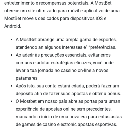
entretenimento e recompensas potenciais. A MostBet
oferece um site otimizado para móvil e aplicativo de uma
MostBet móveis dedicados para dispositivos iOS e
Android.
A MostBet abrange uma ampla gama de esportes,
atendendo an algunos interesses e” “preferências.
Ao aderir às precauções essenciais, evitar erros
comuns e adotar estratégias eficazes, você pode
levar a tua jornada no cassino on-line a novos
patamares.
Após isto, sua conta estará criada, poderá fazer um
depósito afin de fazer suas apostas e obter u bônus.
O Mostbet em nosso país abre as portas para uman
experiência de apostas online sem precedentes,
marcando o início de uma nova era para entusiastas
de games de casino electronic apostas esportivas.