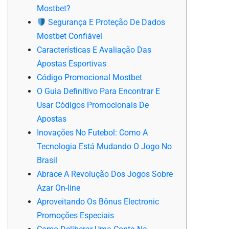
Mostbet?
Segurança E Proteção De Dados
Mostbet Confiável
Características E Avaliação Das
Apostas Esportivas
Código Promocional Mostbet
O Guia Definitivo Para Encontrar E
Usar Códigos Promocionais De
Apostas
Inovações No Futebol: Como A
Tecnologia Está Mudando O Jogo No
Brasil
Abrace A Revolução Dos Jogos Sobre
Azar On-line
Aproveitando Os Bônus Electronic
Promoções Especiais