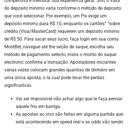
competitiva e melhorar sua experiência geral. Sim, o valor
do depósito mínimo varia conforme o método de deposito
que você selecionar. Por exemplo, um Pix exige um
Personen
depósito mínimo para R$ 10, enquanto os cartões” “sobre
crédito (Visa/MasterCard) requerem um depósito mínimo
de R$ 50. Para sacar seus lucro, faça login em sua conta
MostBet, navegue até the seção de saque, escolha seu
método de pagamento selecto, insira o monto do saque
Time
electronic confirme a transação. Apostadores iniciantes
várias vezes colocam grandes quantias de dinheiro em
uma única aposta, o la cual pode levar the perdas
significativas.
Vai ser impossível não achar algo que te faça pensar
aquele frio em barriga.
As apostas ao vivo são feitas em alguma partida que
TISCH RESERVIEREN
está acontecendo em speed real e as odds vão sendo