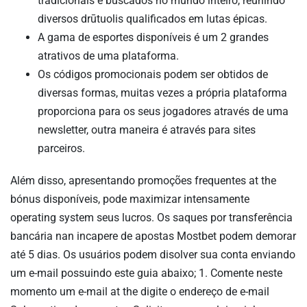
tradicionais e buscados no mundo inteiro, reunindo
diversos drūtuolis qualificados em lutas épicas.
A gama de esportes disponíveis é um 2 grandes
atrativos de uma plataforma.
Os códigos promocionais podem ser obtidos de
diversas formas, muitas vezes a própria plataforma
proporciona para os seus jogadores através de uma
newsletter, outra maneira é através para sites
parceiros.
Além disso, apresentando promoções frequentes at the
bónus disponíveis, pode maximizar intensamente
operating system seus lucros. Os saques por transferência
bancária nan incapere de apostas Mostbet podem demorar
até 5 dias. Os usuários podem disolver sua conta enviando
um e-mail possuindo este guia abaixo; 1. Comente neste
momento um e-mail at the digite o endereço de e-mail