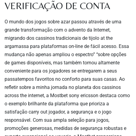
VERIFICAÇÃO DE CONTA
O mundo dos jogos sobre azar passou através de uma
grande transformação com o advento da Internet,
migrando dos cassinos tradicionais de tijolo at the
argamassa para plataformas on-line de fácil acesso. Essa
mudança não apenas ampliou o espectro” “sobre opções
de games disponíveis, mas também tornou altamente
conveniente para os jogadores se entregarem a seus
passatempos favoritos no conforto para suas casas. Ao
refletir sobre a minha jornada no planeta dos cassinos
across the internet, a Mostbet sony ericsson destaca como
o exemplo brilhante da plataforma que prioriza a
satisfação carry out jogador, a segurança e o jogo
responsável. Com sua ampla seleção para jogos,
promoções generosas, medidas de segurança robustas e