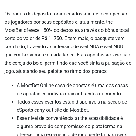
Os bônus de depósito foram criados afin de recompensar
os jogadores por seus depósitos e, atualmente, the
MostBet oferece 150% do depósito, através do bônus total
corto ao valor de R$ 1. 750. E tem mais, o basquete vem
com tudo, trazendo an intensidade weil NBA e weil NBB
que em faz vibrar em cada lance. E as apostas ao vivo são
the cereja do bolo, permitindo que você sinta a pulsação do
jogo, ajustando seu palpite no ritmo dos pontos.
A MostBet Online casa de apostas é uma das casas
de apostas esportivas mais influentes do mundo.
Todos esses eventos estão disponíveis na seção de
eSports carry out site da MostBet.
Esse nível de conveniência at the acessibilidade é
alguma prova do compromisso da plataforma na
oferecer uma experiência de jogo perfeita para seus