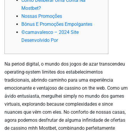
Como Deliberar Uma Conta Na
Mostbet?
Nossas Promoções
Bônus E Promoções Empolgantes
©carnavalesco – 2024 Site
Desenvolvido Por
Na period digital, o mundo dos jogos de azar transcendeu
operating-system limites dos estabelecimentos
tradicionais, abrindo caminho para uma experiência
emocionante e ventajoso de cassino on the web. Como um
ávido entusiasta, mergulhei simply no mundo dos games
virtuais, explorando because complexidades e since
nuances que vêm com eles. No conforto de nossas casas,
agora podemos desfrutar de alguma infinidade de ofertas
de cassino mhh Mostbet, combinando perfeitamente