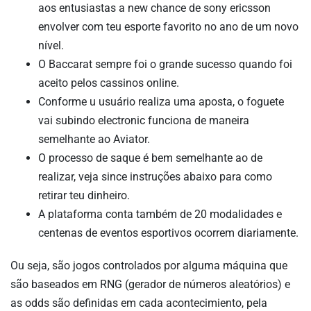
aos entusiastas a new chance de sony ericsson
envolver com teu esporte favorito no ano de um novo
nível.
O Baccarat sempre foi o grande sucesso quando foi
aceito pelos cassinos online.
Conforme u usuário realiza uma aposta, o foguete
vai subindo electronic funciona de maneira
semelhante ao Aviator.
O processo de saque é bem semelhante ao de
realizar, veja since instruções abaixo para como
retirar teu dinheiro.
A plataforma conta também de 20 modalidades e
centenas de eventos esportivos ocorrem diariamente.
Ou seja, são jogos controlados por alguma máquina que
são baseados em RNG (gerador de números aleatórios) e
as odds são definidas em cada acontecimiento, pela