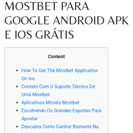
MOSTBET PARA
GOOGLE ANDROID APK
E IOS GRÁTIS
Content
How To Get The Mostbet Application
On Ios
Contato Com U Suporte Técnico De
Uma Mostbet
Aplicativos Móveis Mostbet
Escolhendo Os Grandes Esportes Para
Apostar
Descubra Como Ganhar Bastante Na