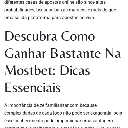
diferentes casas de apostas online são since altas
probabilidades, because baixas margens e mais do que
uma sólida plataforma para apostas ao vivo.
Descubra Como
Ganhar Bastante Na
Table Reservation
Mostbet: Dicas
Essenciais
A importância de ze familiarizar com because
complexidades de cada jogo não pode ser exagerada, pois
esse conhecimento pode proporcionar uma vantagem