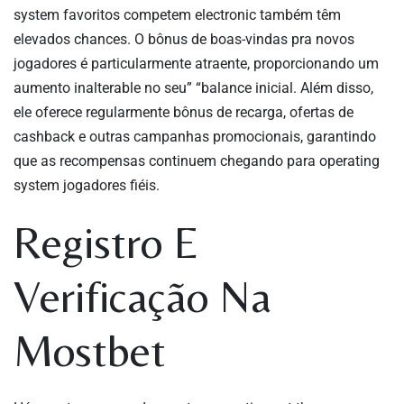
system favoritos competem electronic também têm
elevados chances. O bônus de boas-vindas pra novos
jogadores é particularmente atraente, proporcionando um
aumento inalterable no seu” “balance inicial. Além disso,
ele oferece regularmente bônus de recarga, ofertas de
cashback e outras campanhas promocionais, garantindo
que as recompensas continuem chegando para operating
system jogadores fiéis.
Registro E
Verificação Na
Mostbet