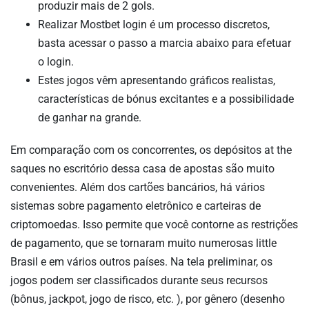
produzir mais de 2 gols.
Realizar Mostbet login é um processo discretos,
basta acessar o passo a marcia abaixo para efetuar
o login.
Estes jogos vêm apresentando gráficos realistas,
características de bónus excitantes e a possibilidade
de ganhar na grande.
Em comparação com os concorrentes, os depósitos at the
saques no escritório dessa casa de apostas são muito
convenientes. Além dos cartões bancários, há vários
sistemas sobre pagamento eletrônico e carteiras de
criptomoedas. Isso permite que você contorne as restrições
de pagamento, que se tornaram muito numerosas little
Brasil e em vários outros países. Na tela preliminar, os
jogos podem ser classificados durante seus recursos
(bônus, jackpot, jogo de risco, etc. ), por gênero (desenho