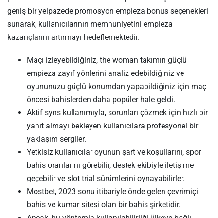
geniş bir yelpazede promosyon empieza bonus seçenekleri
sunarak, kullanıcılarının memnuniyetini empieza
kazançlarını artırmayı hedeflemektedir.
Maçı izleyebildiğiniz, the woman takımın güçlü
empieza zayıf yönlerini analiz edebildiğiniz ve
oyununuzu güçlü konumdan yapabildiğiniz için maç
öncesi bahislerden daha popüler hale geldi.
Aktif syns kullanımıyla, sorunları çözmek için hızlı bir
yanıt almayı bekleyen kullanıcılara profesyonel bir
yaklaşım sergiler.
Yetkisiz kullanıcılar oyunun şart ve koşullarını, spor
bahis oranlarını görebilir, destek ekibiyle iletişime
geçebilir ve slot trial sürümlerini oynayabilirler.
Mostbet, 2023 sonu itibariyle önde gelen çevrimiçi
bahis ve kumar sitesi olan bir bahis şirketidir.
Ancak, bu yöntemin kullanılabilirliği ülkeye bağlı