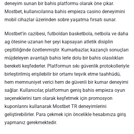
deneyim sunan bir bahis platformu olarak öne çıkar.
Mostbet, kullanıcılarına bahis empieza casino deneyimini
mobil cihazlar üzerinden sobre yaşatma fırsatı sunar.
Mostbet’in cazibesi, futboldan basketbola, netbola ve daha
ag ötesine uzanan her şeyi kapsayan atletik disiplin
çeşitliliğinde özetlenmiştir. Kumarbazlar, kazançlı sonuçları
müjdeleyen avantajlı bahis lerle dolu bir bahis olasılıkları
bereketi keşfederler. Platformun sıkı güvenlik protokolleriyle
birleştirilmiş erişilebilir bir ortamı teşvik etme taahhüdü,
hem memnuniyet verici hem de güvenli bir kumar deneyimi
sağlar. Kullanıcılar, platformun geniş bahis empieza oyun
seçeneklerini tam olarak keşfetmek için promosyon
kuponlarını kullanarak Mostbet TR deneyimlerini
geliştirebilirler. Para çekmek için öncelikle hesabınıza giriş
yapmanız gerekmektedir.