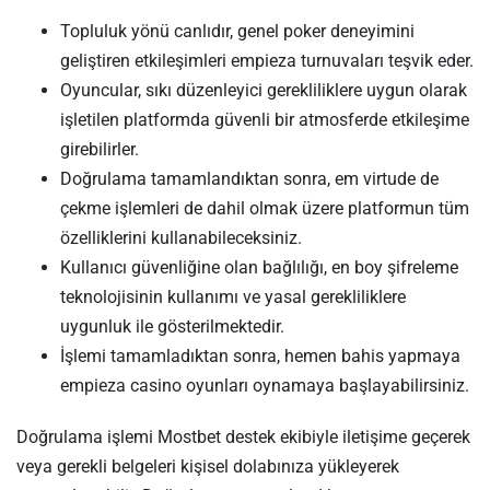
Topluluk yönü canlıdır, genel poker deneyimini
geliştiren etkileşimleri empieza turnuvaları teşvik eder.
Oyuncular, sıkı düzenleyici gerekliliklere uygun olarak
işletilen platformda güvenli bir atmosferde etkileşime
girebilirler.
Doğrulama tamamlandıktan sonra, em virtude de
çekme işlemleri de dahil olmak üzere platformun tüm
özelliklerini kullanabileceksiniz.
Kullanıcı güvenliğine olan bağlılığı, en boy şifreleme
teknolojisinin kullanımı ve yasal gerekliliklere
uygunluk ile gösterilmektedir.
İşlemi tamamladıktan sonra, hemen bahis yapmaya
empieza casino oyunları oynamaya başlayabilirsiniz.
Doğrulama işlemi Mostbet destek ekibiyle iletişime geçerek
veya gerekli belgeleri kişisel dolabınıza yükleyerek