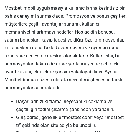
Mostbet, mobil uygulamasıyla kullanıcılarına kesintisiz bir
bahis deneyimi sunmaktadır. Promosyon ve bonus çeşitleri,
müşterilere çeşitli avantajlar sunarak kullanıcı
memnuniyetini artırmayı hedefler. Hoş geldin bonusu,
yatırım bonusları, kayıp iadesi ve diğer özel promosyonlar,
kullanıcıların daha fazla kazanmasına ve oyunları daha
uzun süre deneyimlemesine olanak tanır. Kullanıcılar, bu
promosyonları takip ederek ve şartlarını yerine getirerek
uvant kazanç elde etme şansını yakalayabilirler. Ayrıca,
Mostbet bonus düzenli olarak mevcut müşterilerine farklı
promosyonlar sunmaktadır.
Başarılarınızı kutlama, heyecanı kucaklama ve
çeşitliliğin tadını çıkarma şansından yararlanın.
Giriş adresi, genellikle “mostbet com” veya “mostbet
tr” şeklinde olan site adıyla bulunabilir.