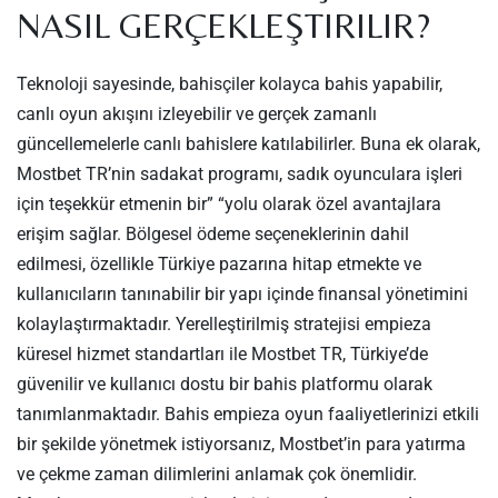
NASIL GERÇEKLEŞTIRILIR?
Teknoloji sayesinde, bahisçiler kolayca bahis yapabilir,
canlı oyun akışını izleyebilir ve gerçek zamanlı
güncellemelerle canlı bahislere katılabilirler. Buna ek olarak,
Mostbet TR’nin sadakat programı, sadık oyunculara işleri
için teşekkür etmenin bir” “yolu olarak özel avantajlara
erişim sağlar. Bölgesel ödeme seçeneklerinin dahil
edilmesi, özellikle Türkiye pazarına hitap etmekte ve
kullanıcıların tanınabilir bir yapı içinde finansal yönetimini
kolaylaştırmaktadır. Yerelleştirilmiş stratejisi empieza
küresel hizmet standartları ile Mostbet TR, Türkiye’de
güvenilir ve kullanıcı dostu bir bahis platformu olarak
tanımlanmaktadır. Bahis empieza oyun faaliyetlerinizi etkili
bir şekilde yönetmek istiyorsanız, Mostbet’in para yatırma
ve çekme zaman dilimlerini anlamak çok önemlidir.