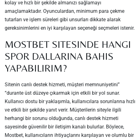
kolay ve hızlı bir şekilde almanızı sağlamayı
amaçlamaktadır. Oyunculardan, minimum para çekme
tutarları ve işlem süreleri gibi unsurları dikkate alarak
gereksinimlerini en iyi karşılayan seçeneği seçmeleri istenir.
MOSTBET SITESINDE HANGI
SPOR DALLARINA BAHIS
YAPABILIRIM?
Sitenin canlı destek hizmeti, müşteri memnuniyetini”
“durante üst düzeye çıkarmak için etkili bir yol sunar.
Kullanıcı dostu bir yaklaşımla, kullanıcılara sorunlarına hızlı
ve etkili bir şekilde yanıt verir. Müşterilerin siteyle ilgili
herhangi bir sorunu olduğunda, canlı destek hizmeti
sayesinde güvenilir bir iletişim kanalı bulurlar. Böylece,
Mostbet, kullanıcıların ihtiyaçlarını karşılayan ve olumlu bir