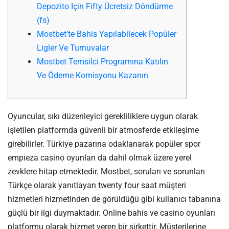
Depozito Için Fifty Ücretsiz Döndürme
(fs)
Mostbet’te Bahis Yapılabilecek Popüler
Ligler Ve Turnuvalar
Mostbet Temsilci Programına Katılın
Ve Ödeme Komisyonu Kazanın
Oyuncular, sıkı düzenleyici gerekliliklere uygun olarak
işletilen platformda güvenli bir atmosferde etkileşime
girebilirler. Türkiye pazarına odaklanarak popüler spor
empieza casino oyunları da dahil olmak üzere yerel
zevklere hitap etmektedir. Mostbet, soruları ve sorunları
Türkçe olarak yanıtlayan twenty four saat müşteri
hizmetleri hizmetinden de görüldüğü gibi kullanıcı tabanına
güçlü bir ilgi duymaktadır. Online bahis ve casino oyunları
platformu olarak hizmet veren bir şirkettir. Müşterilerine