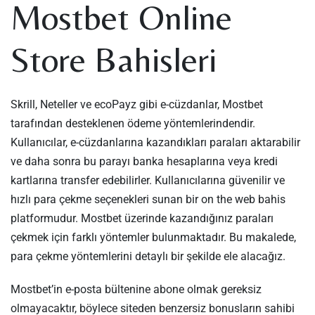
Mostbet Online
Store Bahisleri
Skrill, Neteller ve ecoPayz gibi e-cüzdanlar, Mostbet
tarafından desteklenen ödeme yöntemlerindendir.
Kullanıcılar, e-cüzdanlarına kazandıkları paraları aktarabilir
ve daha sonra bu parayı banka hesaplarına veya kredi
kartlarına transfer edebilirler. Kullanıcılarına güvenilir ve
hızlı para çekme seçenekleri sunan bir on the web bahis
platformudur. Mostbet üzerinde kazandığınız paraları
çekmek için farklı yöntemler bulunmaktadır. Bu makalede,
para çekme yöntemlerini detaylı bir şekilde ele alacağız.
Mostbet’in e-posta bültenine abone olmak gereksiz
olmayacaktır, böylece siteden benzersiz bonusların sahibi