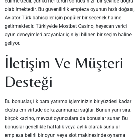
edilmektedir, çünkü her turun sonucu hızlı bir şekilde doğru
olabilmektedir. Bu güvenilirlik empieza oyunun hızlı doğası,
Aviator Türk bahisçiler için popüler bir seçenek haline
getirmektedir. Türkiye’de Mostbet Casino, heyecan verici
oyun deneyimleri arayanlar için iyi bilinen bir seçim haline
geliyor.
İletişim Ve Müşteri
Desteği
Bu bonuslar, ilk para yatırma işleminizin bir yüzdesi kadar
ekstra em virtude de kazanmanızı sağlar. Bunun yanı sıra,
birçok kazino, mevcut oyunculara da bonuslar sunar. Bu
bonuslar genellikle haftalık veya aylık olarak sunulur
empieza belirli bir oyun veya slot makinesinde oynama