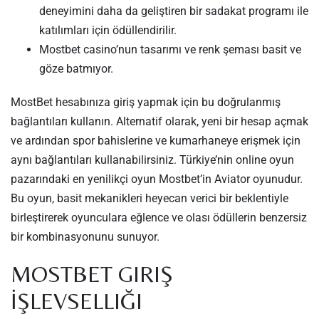
deneyimini daha da geliştiren bir sadakat programı ile
katılımları için ödüllendirilir.
Mostbet casino’nun tasarımı ve renk şeması basit ve
göze batmıyor.
MostBet hesabınıza giriş yapmak için bu doğrulanmış
bağlantıları kullanın. Alternatif olarak, yeni bir hesap açmak
ve ardından spor bahislerine ve kumarhaneye erişmek için
aynı bağlantıları kullanabilirsiniz. Türkiye’nin online oyun
pazarındaki en yenilikçi oyun Mostbet’in Aviator oyunudur.
Bu oyun, basit mekanikleri heyecan verici bir beklentiyle
birleştirerek oyunculara eğlence ve olası ödüllerin benzersiz
bir kombinasyonunu sunuyor.
MOSTBET GIRIŞ
İŞLEVSELLIĞI