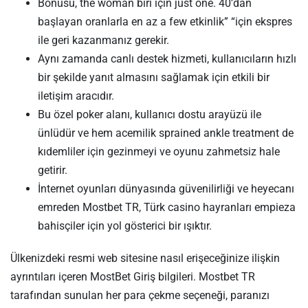
Bonusu, the woman biri için just one. 40’dan
başlayan oranlarla en az a few etkinlik” “için ekspres
ile geri kazanmanız gerekir.
Aynı zamanda canlı destek hizmeti, kullanıcıların hızlı
bir şekilde yanıt almasını sağlamak için etkili bir
iletişim aracıdır.
Bu özel poker alanı, kullanıcı dostu arayüzü ile
ünlüdür ve hem acemilik sprained ankle treatment de
kıdemliler için gezinmeyi ve oyunu zahmetsiz hale
getirir.
İnternet oyunları dünyasında güvenilirliği ve heyecanı
emreden Mostbet TR, Türk casino hayranları empieza
bahisçiler için yol gösterici bir ışıktır.
Ülkenizdeki resmi web sitesine nasıl erişeceğinize ilişkin
ayrıntıları içeren MostBet Giriş bilgileri. Mostbet TR
tarafından sunulan her para çekme seçeneği, paranızı