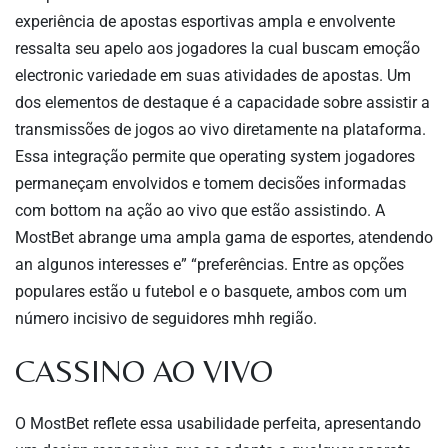
experiência de apostas esportivas ampla e envolvente
ressalta seu apelo aos jogadores la cual buscam emoção
electronic variedade em suas atividades de apostas. Um
dos elementos de destaque é a capacidade sobre assistir a
transmissões de jogos ao vivo diretamente na plataforma.
Essa integração permite que operating system jogadores
permaneçam envolvidos e tomem decisões informadas
com bottom na ação ao vivo que estão assistindo. A
MostBet abrange uma ampla gama de esportes, atendendo
an algunos interesses e” “preferências. Entre as opções
populares estão u futebol e o basquete, ambos com um
número incisivo de seguidores mhh região.
CASSINO AO VIVO
O MostBet reflete essa usabilidade perfeita, apresentando