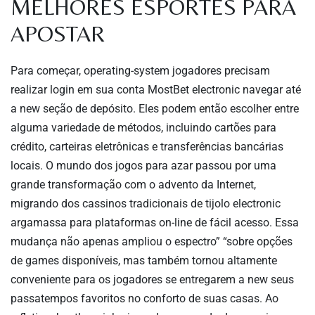
MELHORES ESPORTES PARA
APOSTAR
Para começar, operating-system jogadores precisam
realizar login em sua conta MostBet electronic navegar até
a new seção de depósito. Eles podem então escolher entre
alguma variedade de métodos, incluindo cartões para
crédito, carteiras eletrônicas e transferências bancárias
locais. O mundo dos jogos para azar passou por uma
grande transformação com o advento da Internet,
migrando dos cassinos tradicionais de tijolo electronic
argamassa para plataformas on-line de fácil acesso. Essa
mudança não apenas ampliou o espectro” “sobre opções
de games disponíveis, mas também tornou altamente
conveniente para os jogadores se entregarem a new seus
passatempos favoritos no conforto de suas casas. Ao