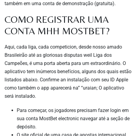
também em uma conta de demonstração (gratuita).
COMO REGISTRAR UMA
CONTA MHH MOSTBET?
Aqui, cada liga, cada competicion, desde nosso amado
Brasileirão até as gloriosas disputas weil Liga dos
Campeões, é uma porta aberta para um extraordinário. O
aplicativo tem inúmeros benefícios, alguns dos quais estão
listados abaixo. Confirme an instalação com seu ID Apple
como também o app aparecerá na” “uraian; O aplicativo
será instalado.
Para começar, os jogadores precisam fazer login em
sua conta MostBet electronic navegar até a seção de
depósito.
O site oficial de uma casa de apostas internacional