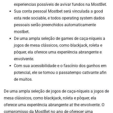
experiencias possíveis de avivar fundos na MostBet.
Sua conta pessoal Mostbet será vinculada a good
esta rede sociable, e todos operating system dados
pessoais serão preenchidos automaticamente
mostbet.
De uma ampla seleção de games de caça-níqueis a
jogos de mesa clássicos, como blackjack, roleta e
pôquer, ela oferece uma experiência abrangente e
envolvente.
Com sua acessibilidade e o fascínio dos ganhos em
potencial, ele se tornou o passatempo cativante afin
de muitos.
De uma ampla seleção de jogos de caça-níqueis a jogos de
mesa clássicos, como blackjack, roleta e pôquer, ela
oferece uma experiência abrangente at the envolvente. O
compromisso da MostBet no ano de oferecer uma