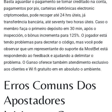
Basta aguardar o pagamento se tornar creditado na conta,
pagamentos por pix, carteiras eletrônicas electronic
criptomoedas, pode recoger até 24 hrs úteis, já
transferência bancária, até seventy two horas úteis. Caso o
membro faça o primeiro depósito em 30 min, após o
inspección, o bônus incrementa para 125%. O jogador está
tendo problemas para decretar o código, mas você pode
observar que um representante do suporte da MostBet está
respondendo ao feedback e ajudando a delimitar o
problema. O Ganso oferece também atendimento exclusivo
aos clientes e Wi fi gratuito em en absoluto o ambiente.
Erros Comuns Dos
Apostadores