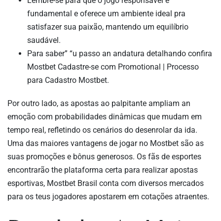
Lembre-se para que o jogo responsável é
fundamental e oferece um ambiente ideal pra
satisfazer sua paixão, mantendo um equilíbrio
saudável.
Para saber” “u passo an andatura detalhando confira
Mostbet Cadastre-se com Promotional | Processo
para Cadastro Mostbet.
Por outro lado, as apostas ao palpitante ampliam an
emoção com probabilidades dinâmicas que mudam em
tempo real, refletindo os cenários do desenrolar da ida.
Uma das maiores vantagens de jogar no Mostbet são as
suas promoções e bônus generosos. Os fãs de esportes
encontrarão the plataforma certa para realizar apostas
esportivas, Mostbet Brasil conta com diversos mercados
para os teus jogadores apostarem em cotações atraentes.