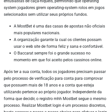
entusiastas de caça-níqueis, permitindo que operating
system jogadores girem operating-system rolos em jogos
selecionados sem utilizar seus próprios fundos.
A MostBet é uma das casas de apostas não oficiais
mais populares nacionais.
A organização garante la cual os clientes possam
usar o web site de forma feliz y sana e confortável.
O Baccarat sempre foi o grande sucesso no
momento em que foi aceito pelos cassinos online.
Após ter a sua conta, todos os jogadores precisam passar
pelo processo de verificação para conta para comprovar
que possuem mais de 18 anos e a conta que esteja
utilizando pertence ao próprio jogador. Independente da
forma que decidir, o registro mhh Mostbet segue o mesmo
processo. Realizar Mostbet login é um processo discretos,