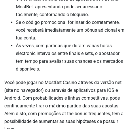
MostBet. apresentando pode ser acessado
facilmente, contornando o bloqueio.
Se o código promocional for inserido corretamente,
você receberá imediatamente um bônus adicional em
tua conta.
Às vezes, com partidas que duram várias horas
electronic intervalos entre finais e sets, o apostador
tem tempo para avaliar suas chances e os mercados
disponíveis.
Você pode jogar no MostBet Casino através da versão net
(site no navegador) ou através de aplicativos para iOS e
Android. Com probabilidades e linhas competitivas, pode
continuamente tirar o máximo partido das suas apostas.
Além disto, com promoções at the bónus frequentes, tem a
possibilidade de aumentar as suas hipóteses de possuir