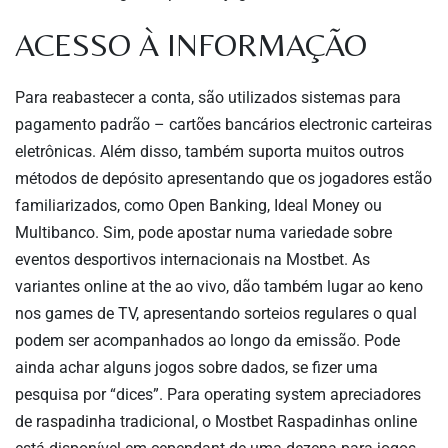
ACESSO À INFORMAÇÃO
Para reabastecer a conta, são utilizados sistemas para
pagamento padrão – cartões bancários electronic carteiras
eletrônicas. Além disso, também suporta muitos outros
métodos de depósito apresentando que os jogadores estão
familiarizados, como Open Banking, Ideal Money ou
Multibanco. Sim, pode apostar numa variedade sobre
eventos desportivos internacionais na Mostbet. As
variantes online at the ao vivo, dão também lugar ao keno
nos games de TV, apresentando sorteios regulares o qual
podem ser acompanhados ao longo da emissão. Pode
ainda achar alguns jogos sobre dados, se fizer uma
pesquisa por “dices”. Para operating system apreciadores
de raspadinha tradicional, o Mostbet Raspadinhas online