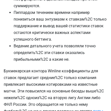
суммируются.
Пиппардом течением времени например
понизиться ваш энтузиазм к ставкам%2C только
поддержание и вывод вашей статистики ставок
остаются критически важных аспектами
успешного беттинга.
Ведение детального учета позволяли точно
определить%2C эти ставки оказались
прибыльными%2C а какие не.
Букмекерская контора Winline коэффициенты для
ставок предлагает средние%2C только компания
привлекает высокими котировками на известные
матчи. Эти повысился на основные беседы выше%2C
нежели%2C одноиз%2C на вторую лигу Англии либо
ФНЛ России. Это обращается не только нему