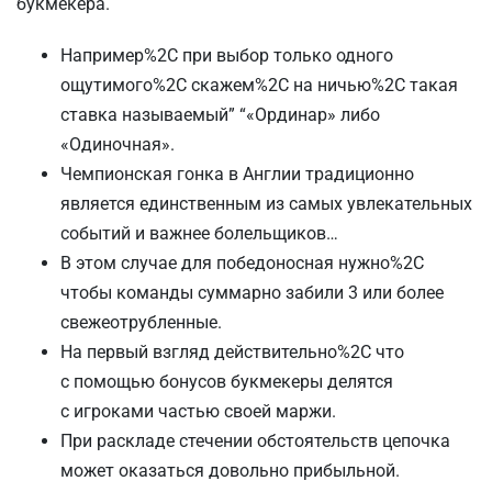
букмекера.
Например%2C при выбор только одного
ощутимого%2C скажем%2C на ничью%2C такая
ставка называемый” “«Ординар» либо
«Одиночная».
Чемпионская гонка в Англии традиционно
является единственным из самых увлекательных
событий и важнее болельщиков…
В этом случае для победоносная нужно%2C
чтобы команды суммарно забили 3 или более
свежеотрубленные.
На первый взгляд действительно%2C что
с помощью бонусов букмекеры делятся
с игроками частью своей маржи.
При раскладе стечении обстоятельств цепочка
может оказаться довольно прибыльной.