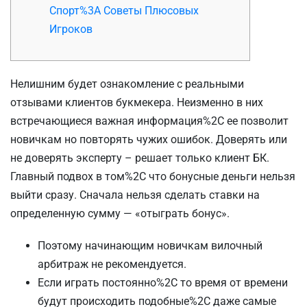
Спорт%3A Советы Плюсовых
Игроков
Нелишним будет ознакомление с реальными
отзывами клиентов букмекера. Неизменно в них
встречающиеся важная информация%2C ее позволит
новичкам но повторять чужих ошибок. Доверять или
не доверять эксперту – решает только клиент БК.
Главный подвох в том%2C что бонусные деньги нельзя
выйти сразу. Сначала нельзя сделать ставки на
определенную сумму — «отыграть бонус».
Поэтому начинающим новичкам вилочный
арбитраж не рекомендуется.
Если играть постоянно%2C то время от времени
будут происходить подобные%2C даже самые