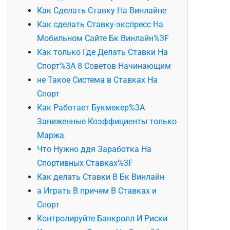
Как Сделать Ставку На Винлайне
Как сделать Ставку-экспресс На
Мобильном Сайте Бк Винлайн%3F
Как только Где Делать Ставки На
Спорт%3A 8 Советов Начинающим
не Такое Система в Ставках На
Спорт
Как Работает Букмекер%3A
Заниженные Коэффициенты только
Маржа
Что Нужно ддя Заработка На
Спортивных Ставках%3F
Как делать Ставки В Бк Винлайн
а Играть В причем В Ставках и
Спорт
Контролируйте Банкролл И Риски