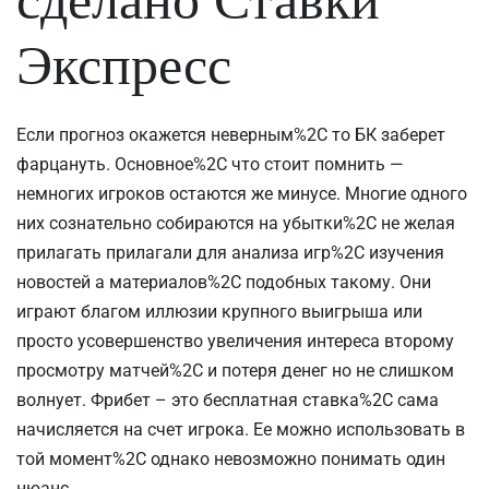
Экспресс
Если прогноз окажется неверным%2C то БК заберет
фарцануть. Основное%2C что стоит помнить —
немногих игроков остаются же минусе. Многие одного
них сознательно собираются на убытки%2C не желая
прилагать прилагали для анализа игр%2C изучения
новостей а материалов%2C подобных такому. Они
играют благом иллюзии крупного выигрыша или
просто усовершенство увеличения интереса второму
просмотру матчей%2C и потеря денег но не слишком
волнует. Фрибет – это бесплатная ставка%2C сама
начисляется на счет игрока. Ее можно использовать в
той момент%2C однако невозможно понимать один
нюанс.