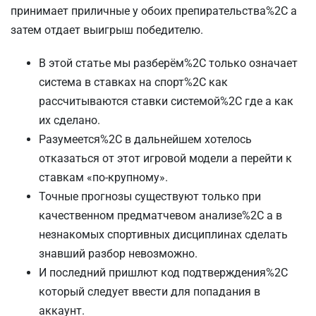
принимает приличные у обоих препирательства%2C а
затем отдает выигрыш победителю.
В этой статье мы разберём%2C только означает
система в ставках на спорт%2C как
рассчитываются ставки системой%2C где а как
их сделано.
Разумеется%2C в дальнейшем хотелось
Table Reservation
отказаться от этот игровой модели а перейти к
ставкам «по-крупному».
Точные прогнозы существуют только при
качественном предматчевом анализе%2C а в
незнакомых спортивных дисциплинах сделать
знавший разбор невозможно.
И последний пришлют код подтверждения%2C
который следует ввести для попадания в
аккаунт.