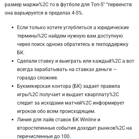
размер маржи%2C то в футболе для Топ-5″ “первенств
она варьируется в пределах 4-5%.
Если только хотите углубляться а юридические
термины%2C найдем нужную вам доступную
через поиск одноиз обратитесь в техподдержку
БК.
Сделали ставку и выиграть или каждый%2C а вот
всегда зарабатывать на ставках деньги —
гораздо сложнее.
Букмекерская контора (БК) задает правила
игры%2C получает и выдает кварплату%2C
следит за исходами матчей%2C информирует
игроков обо всем происходящем.
Линия для лайв ставок БК Winline и
второстепенные события доходит рынков%2C на
перечисленные до 100.