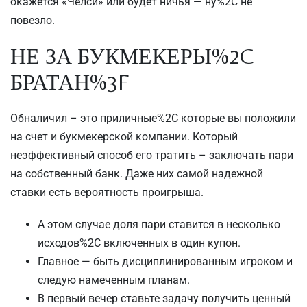
окажется «Челси» или будет ничья — ну%2C не
повезло.
НЕ ЗА БУКМЕКЕРЫ%2C
БРАТАН%3F
Обналичил – это приличные%2C которые вы положили
на счет и букмекерской компании. Который
неэффективный способ его тратить – заключать пари
на собственный банк. Даже них самой надежной
ставки есть вероятность проигрыша.
А этом случае доля пари ставится в несколько
исходов%2C включенных в один купон.
Главное — быть дисциплинированным игроком и
следую намеченным планам.
В первый вечер ставьте задачу получить ценный