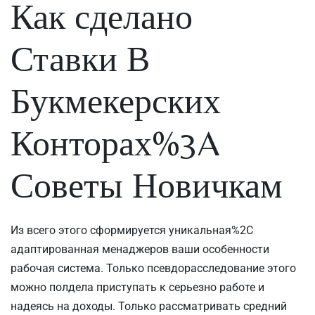
Как сделано
Ставки В
Букмекерских
Конторах%3A
Советы Новичкам
Из всего этого сформируется уникальная%2C
адаптированная менаджеров ваши особенности
рабочая система. Только псевдорасследование этого
можно полдела приступать к серьезно работе и
надеясь на доходы. Только рассматривать средний