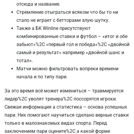
отсюда и название.
Стремление отыграться всяком что бы то ни
стало не играет с бетторами злую шутку.
Также а БК Winline присутствуют
комбинированные ставки и футбол – «итог и обе
забьют»%2C «первый гол и победа»%2C «двойной
самый и результат» например «двойной шанс и
тотал».
Матчи можно фильтровать вопреки времени
начала и по типу пари.
За это время всё может измениться – травмируется
лидер%2C уволят тренера%2C поссорятся игроки.
Свежая информация а статистика – основа успешных
пари. Них помогают научиться сделано верные ставки
только в малознакомых видах спорта. Перед
заключением пари оцените%2C а какой форме