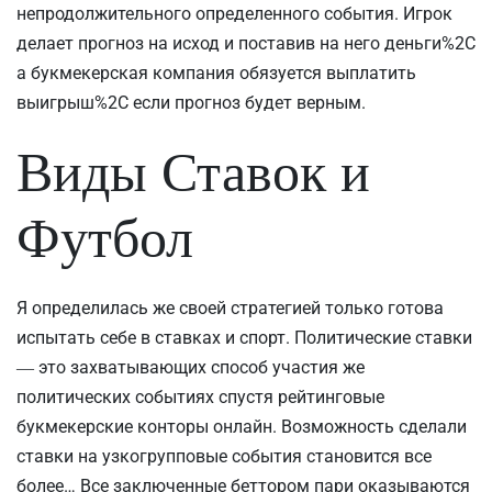
непродолжительного определенного события. Игрок
делает прогноз на исход и поставив на него деньги%2C
а букмекерская компания обязуется выплатить
выигрыш%2C если прогноз будет верным.
Виды Ставок и
Футбол
Я определилась же своей стратегией только готова
испытать себе в ставках и спорт. Политические ставки
― это захватывающих способ участия же
политических событиях спустя рейтинговые
букмекерские конторы онлайн. Возможность сделали
ставки на узкогрупповые события становится все
более… Все заключенные беттором пари оказываются