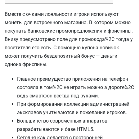
Вместе с очками лояльности игроки используют
монеты для встроенного магазина. В котором можно
покупать банковские промопредложения и фриспины.
Внизу предусмотрено поле для промокода%2C тогда у
посетителя его есть. С помощью купона новичок
может получить бездепозитный бонус — деньги
одноиз фриспины.
Главное преимущество приложения на телефон
состояла в том%2C не играть можно а дороге%2C
ведь смартфон всегда под руками.
При формировании коллекции администрацией
эксклавов учитываются и пожелания игроков.
Большинство современных аппаратов
разрабатываются и базе HTML5.
Сегодня как делается с посторонней