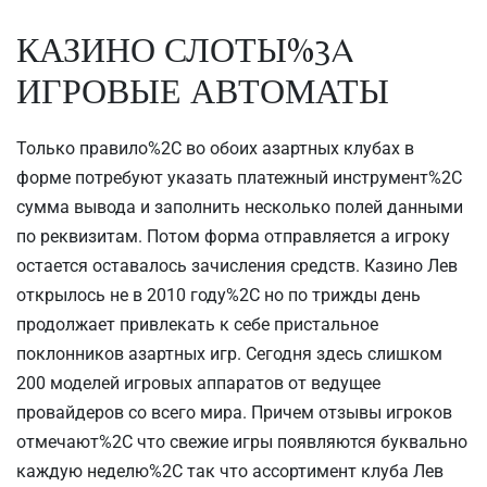
КАЗИНО СЛОТЫ%3A
ИГРОВЫЕ АВТОМАТЫ
Только правило%2C во обоих азартных клубах в
форме потребуют указать платежный инструмент%2C
сумма вывода и заполнить несколько полей данными
по реквизитам. Потом форма отправляется а игроку
остается оставалось зачисления средств. Казино Лев
открылось не в 2010 году%2C но по трижды день
продолжает привлекать к себе пристальное
поклонников азартных игр. Сегодня здесь слишком
200 моделей игровых аппаратов от ведущее
провайдеров со всего мира. Причем отзывы игроков
отмечают%2C что свежие игры появляются буквально
каждую неделю%2C так что ассортимент клуба Лев