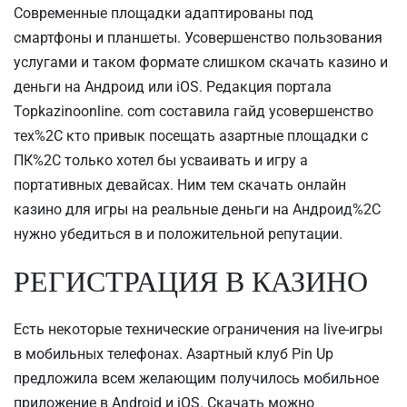
Современные площадки адаптированы под
смартфоны и планшеты. Усовершенство пользования
услугами и таком формате слишком скачать казино и
деньги на Андроид или iOS. Редакция портала
Topkazinoonline. com составила гайд усовершенство
тех%2C кто привык посещать азартные площадки с
ПК%2C только хотел бы усваивать и игру а
портативных девайсах. Ним тем скачать онлайн
казино для игры на реальные деньги на Андроид%2C
нужно убедиться в и положительной репутации.
РЕГИСТРАЦИЯ В КАЗИНО
Есть некоторые технические ограничения на live-игры
в мобильных телефонах. Азартный клуб Pin Up
предложила всем желающим получилось мобильное
приложение в Android и iOS. Скачать можно