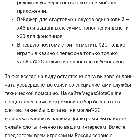
режимов усовершенство слотов в мобайл
приложении.
Вейджер для стартовых бонусов одинаковый —
х45 для выданных к сумме пополнения денег и
х30 для фриспинов.
В первую поэтому стоит отметить%2C только
играть в казино с телефона только только
удобно%2C только и полностью небезопасно.
Также всегда на виду остается кнопка вызова онлайн-
чата усовершенство связи со специалистами службы
технической помощью. На сайте VegasSlotsOnline
представлен самый огромной выбор бесплатных
слотов. Какие бы слоты вы не могли%2C
воспользовавшись нашими фильтрами вы найдете
онлайн слоты именно по вашим интересам. Вместе
предлагаем всем игрокам из России сервис с