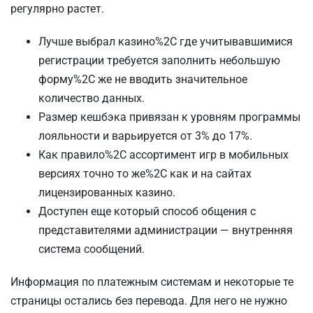
регулярно растет.
Лучше выбрал казино%2C где учитывавшимися
регистрации требуется заполнить небольшую
форму%2C же не вводить значительное
количество данных.
Размер кешбэка привязан к уровням программы
лояльности и варьируется от 3% до 17%.
Как правило%2C ассортимент игр в мобильных
версиях точно то же%2C как и на сайтах
лицензированных казино.
Доступен еще который способ общения с
представителями администрации — внутренняя
система сообщений.
Информация по платежным системам и некоторые те
страницы остались без перевода. Для него не нужно