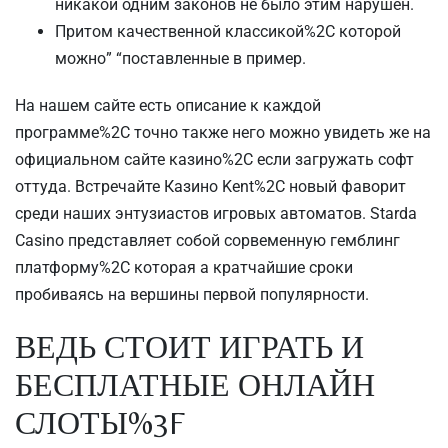
никакой одним законов не было этим нарушен.
Притом качественной классикой%2C которой
можно” “поставленные в пример.
На нашем сайте есть описание к каждой
программе%2C точно также него можно увидеть же на
официальном сайте казино%2C если загружать софт
оттуда. Встречайте Казино Kent%2C новый фаворит
среди наших энтузиастов игровых автоматов. Starda
Casino представляет собой сорвеменную гемблинг
платформу%2C которая а кратчайшие сроки
пробиваясь на вершины первой популярности.
ВЕДЬ СТОИТ ИГРАТЬ И
БЕСПЛАТНЫЕ ОНЛАЙН
СЛОТЫ%3F