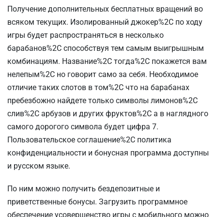
Получение дополнительных бесплатных вращений во
всяком текущих. Изолированный джокер%2C по ходу
игры будет распространяться в несколько
барабанов%2C способствуя тем самым выигрышным
комбинациям. Название%2C тогда%2C покажется вам
нелепым%2C но говорит само за себя. Необходимое
отличие таких слотов в том%2C что на барабанах
пребезбожно найдете только символы лимонов%2C
слив%2C арбузов и других фруктов%2C а в наглядного
самого дорогого символа будет цифра 7.
Пользовательское соглашение%2C политика
конфиденциальности и бонусная программа доступны
и русском языке.
По ним можно получить бездепозитные и
приветственные бонусы. Загрузить программное
обеспечение усовершенство игры с мобильного можно