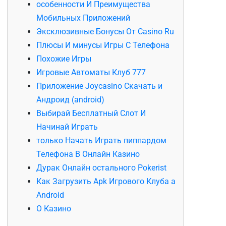
особенности И Преимущества
Мобильных Приложений
Эксклюзивные Бонусы От Casino Ru
Плюсы И минусы Игры С Телефона
Похожие Игры
Игровые Автоматы Клуб 777
Приложение Joycasino Скачать и
Андроид (android)
Выбирай Бесплатный Слот И
Начинай Играть
только Начать Играть пиппардом
Телефона В Онлайн Казино
Дурак Онлайн остального Pokerist
Как Загрузить Apk Игрового Клуба а
Android
О Казино