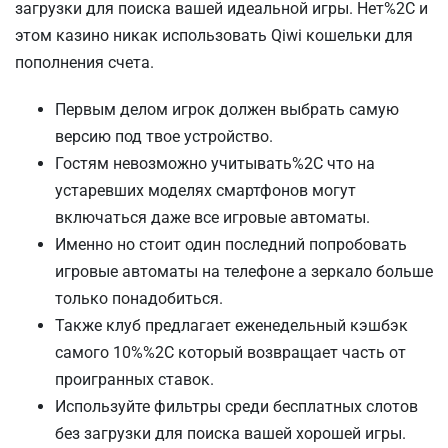
загрузки для поиска вашей идеальной игры. Нет%2C и
этом казино никак использовать Qiwi кошельки для
пополнения счета.
Первым делом игрок должен выбрать самую
версию под твое устройство.
Гостям невозможно учитывать%2C что на
устаревших моделях смартфонов могут
включаться даже все игровые автоматы.
Именно но стоит один последний попробовать
игровые автоматы на телефоне а зеркало больше
только понадобиться.
Также клуб предлагает еженедельный кэшбэк
самого 10%%2C который возвращает часть от
проигранных ставок.
Используйте фильтры среди бесплатных слотов
без загрузки для поиска вашей хорошей игры.