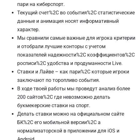
пари на киберспорт.
Текущий счет%2C во события%2C статистические
данные и анимация носят информативный
характер.
Мы сравнили самые важные для игрока критерии
и отобрали лучшие конторы с учетом
показателей надежности%2C коэффициентов%2C
росписи%2C удобства и продуманности Live.
Ставки и Лайве – как пари%2C которые игроки
заключают по торопливо события.
В ходе твоей работы мы проведут анализ более
200 сайтов%2C где невозможно делать
букмекерские ставки на спорт.
Делать ставки можно на официальном сайте
БК%2C его мобильной версии%2C а
нормализаторской в приложении для iOS и
Android.