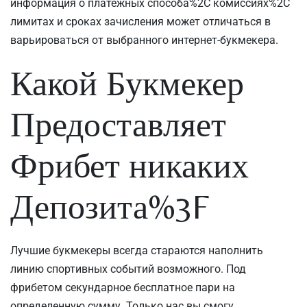
информация о платежных способа%2C комиссиях%2C
лимитах и сроках зачисления может отличаться в
варьироваться от выбранного интернет-букмекера.
Какой Букмекер
Предоставляет
Фрибет никаких
Депозита%3F
Лучшие букмекеры всегда стараются наполнить
линию спортивных событий возможного. Под
фрибетом секундарное бесплатное пари на
определенную сумму. Только нас вы смогу