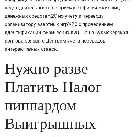
ведет деятельность по приему от физических лиц
денежных средств%2C но учету и переводу
организатору азартных игр%2C с проведением
идентификации физических лиц. Наша букмекерская
контора связан с Центром учета переводов
интерактивных ставок.
Нужно разве
Платить Налог
пиппардом
Выигрышных