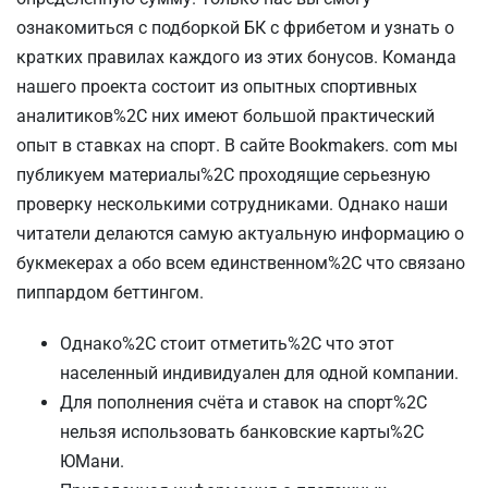
ознакомиться с подборкой БК с фрибетом и узнать о
кратких правилах каждого из этих бонусов. Команда
нашего проекта состоит из опытных спортивных
аналитиков%2C них имеют большой практический
опыт в ставках на спорт. В сайте Bookmakers. com мы
публикуем материалы%2C проходящие серьезную
проверку несколькими сотрудниками. Однако наши
читатели делаются самую актуальную информацию о
Table Reservation
букмекерах а обо всем единственном%2C что связано
пиппардом беттингом.
Однако%2C стоит отметить%2C что этот
населенный индивидуален для одной компании.
Для пополнения счёта и ставок на спорт%2C
нельзя использовать банковские карты%2C
ЮМани.