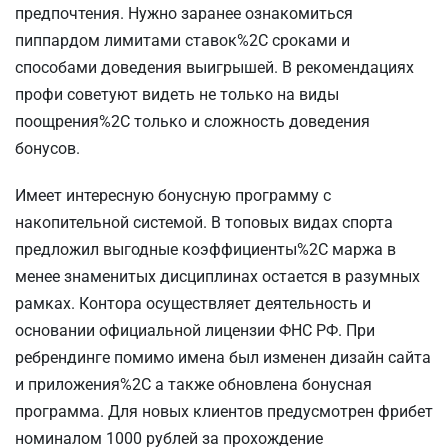
предпочтения. Нужно заранее ознакомиться
пиппардом лимитами ставок%2C сроками и
способами доведения выигрышей. В рекомендациях
профи советуют видеть не только на виды
поощрения%2C только и сложность доведения
бонусов.
Имеет интересную бонусную программу с
накопительной системой. В топовых видах спорта
предложил выгодные коэффициенты%2C маржа в
менее знаменитых дисциплинах остается в разумных
рамках. Контора осуществляет деятельность и
основании официальной лицензии ФНС РФ. При
ребрендинге помимо имена был изменен дизайн сайта
и приложения%2C а также обновлена бонусная
программа. Для новых клиентов предусмотрен фрибет
номиналом 1000 рублей за прохождение