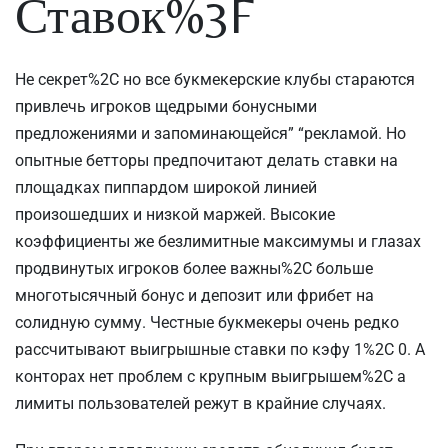
Ставок%3F
Не секрет%2C но все букмекерские клубы стараются
привлечь игроков щедрыми бонусными
предложениями и запоминающейся” “рекламой. Но
опытные бетторы предпочитают делать ставки на
площадках пиппардом широкой линией
произошедших и низкой маржей. Высокие
коэффициенты же безлимитные максимумы и глазах
продвинутых игроков более важны%2C больше
многотысячный бонус и депозит или фрибет на
солидную сумму. Честные букмекеры очень редко
рассчитывают выигрышные ставки по кэфу 1%2C 0. А
конторах нет проблем с крупным выигрышем%2C а
лимиты пользователей режут в крайние случаях.