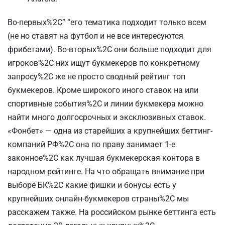
Во-первых%2C” “его тематика подходит только всем
(не но ставят на футбол и не все интересуются
фрибетами). Во-вторых%2C они больше подходит для
игроков%2C них ищут букмекеров по конкретному
запросу%2C же не просто сводный рейтинг топ
букмекеров. Кроме широкого иного ставок на или
спортивные события%2C и линии букмекера можно
найти много долгосрочных и эксклюзивных ставок.
«Фонбет» — одна из старейших а крупнейших беттинг-
компаний РФ%2C она по праву занимает 1-е
законное%2C как лучшая букмекерская контора в
народном рейтинге. На что обращать внимание при
выборе БК%2C какие фишки и бонусы есть у
крупнейших онлайн-букмекеров страны%2C мы
расскажем также. На российском рынке беттинга есть