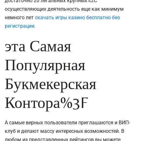
достаточно 20 легальных крупных%2C
осуществляющих деятельность еще как минимум
немного лет
скачать игры казино бесплатно без
регистрации
.
эта Самая
Популярная
Букмекерская
Контора%3F
А самые верных пользователи приглашаются и ВИП-
клуб и делают массу интересных возможностей. В
любом из представленных рейтингов вы можете