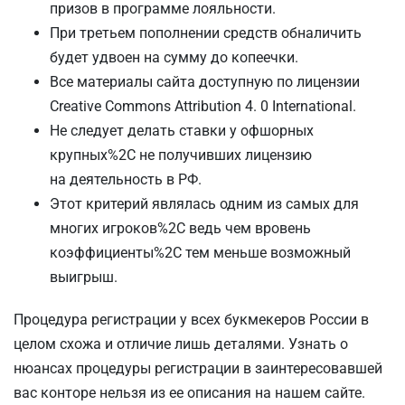
призов в программе лояльности.
При третьем пополнении средств обналичить
будет удвоен на сумму до копеечки.
Все материалы сайта доступную по лицензии
Creative Commons Attribution 4. 0 International.
Не следует делать ставки у офшорных
крупных%2C не получивших лицензию
на деятельность в РФ.
Этот критерий являлась одним из самых для
многих игроков%2C ведь чем вровень
коэффициенты%2C тем меньше возможный
выигрыш.
Процедура регистрации у всех букмекеров России в
целом схожа и отличие лишь деталями. Узнать о
нюансах процедуры регистрации в заинтересовавшей
вас конторе нельзя из ее описания на нашем сайте.