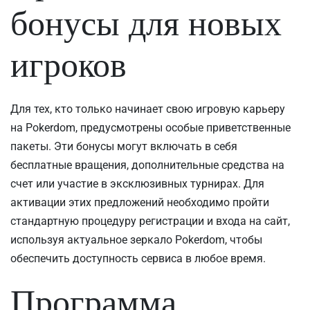
бонусы для новых
игроков
TISCH RESERVIEREN
Для тех, кто только начинает свою игровую карьеру
на Pokerdom, предусмотрены особые приветственные
пакеты. Эти бонусы могут включать в себя
бесплатные вращения, дополнительные средства на
счет или участие в эксклюзивных турнирах. Для
активации этих предложений необходимо пройти
стандартную процедуру регистрации и входа на сайт,
используя актуальное зеркало Pokerdom, чтобы
обеспечить доступность сервиса в любое время.
Программа