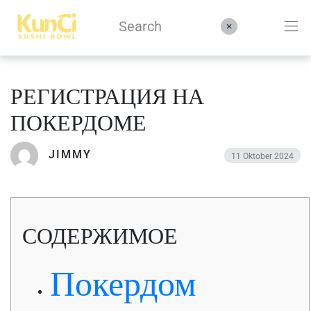
РЕГИСТРАЦИЯ НА
Menüs
ПОКЕРДОМЕ
Kontakt
JIMMY
11 Oktober 2024
Reservieren
СОДЕРЖИМОЕ
Покердом