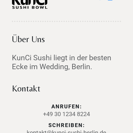
Über Uns
KunCi Sushi liegt in der besten
Ecke im Wedding, Berlin.
Kontakt
ANRUFEN:
+49 30 1234 8224
SCHREIBEN:
kontakt@kunci-sushi-berlin.de