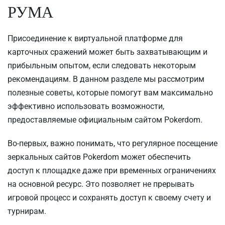
РУМА
Присоединение к виртуальной платформе для
карточных сражений может быть захватывающим и
прибыльным опытом, если следовать некоторым
рекомендациям. В данном разделе мы рассмотрим
полезные советы, которые помогут вам максимально
эффективно использовать возможности,
предоставляемые официальным сайтом Pokerdom.
Во-первых, важно понимать, что регулярное посещение
зеркальных сайтов Pokerdom может обеспечить
доступ к площадке даже при временных ограничениях
на основной ресурс. Это позволяет не прерывать
игровой процесс и сохранять доступ к своему счету и
турнирам.