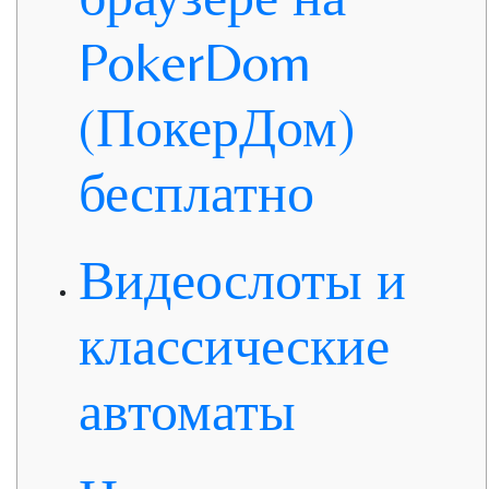
PokerDom
(ПокерДом)
бесплатно
Видеослоты и
классические
автоматы