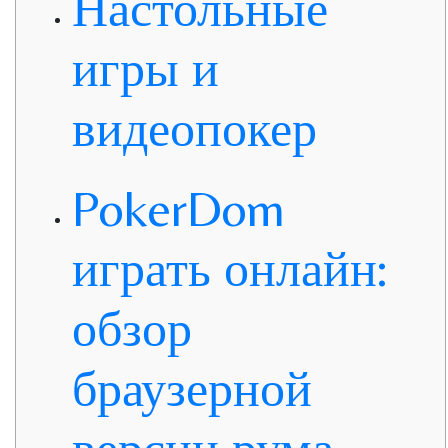
Настольные
игры и
видеопокер
PokerDom
играть онлайн:
обзор
браузерной