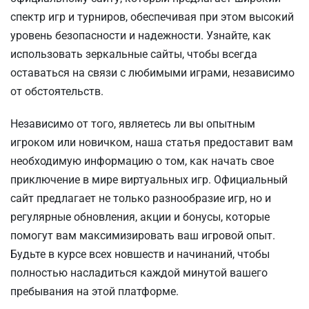
спектр игр и турниров, обеспечивая при этом высокий
уровень безопасности и надежности. Узнайте, как
использовать зеркальные сайты, чтобы всегда
оставаться на связи с любимыми играми, независимо
от обстоятельств.
Независимо от того, являетесь ли вы опытным
игроком или новичком, наша статья предоставит вам
необходимую информацию о том, как начать свое
приключение в мире виртуальных игр. Официальный
сайт предлагает не только разнообразие игр, но и
регулярные обновления, акции и бонусы, которые
помогут вам максимизировать ваш игровой опыт.
Будьте в курсе всех новшеств и начинаний, чтобы
полностью насладиться каждой минутой вашего
пребывания на этой платформе.