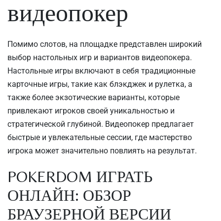
видеопокер
Помимо слотов, на площадке представлен широкий
выбор настольных игр и вариантов видеопокера.
Настольные игры включают в себя традиционные
карточные игры, такие как блэкджек и рулетка, а
также более экзотические варианты, которые
привлекают игроков своей уникальностью и
стратегической глубиной. Видеопокер предлагает
быстрые и увлекательные сессии, где мастерство
игрока может значительно повлиять на результат.
POKERDOM ИГРАТЬ
ОНЛАЙН: ОБЗОР
БРАУЗЕРНОЙ ВЕРСИИ