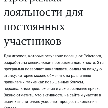
лояльности для
постоянных
участников
Для игроков, которые регулярно посещают Pokerdom,
разработана специальная программа лояльности. Эта
программа позволяет накапливать баллы за каждую
ставку, которые можно обменять на различные
привилегии, такие как повышенные бонусы,
персональные предложения и даже реальные призы.
Важно отметить, что активность на сайте и участие в
акциях значительно ускоряют процесс накопления