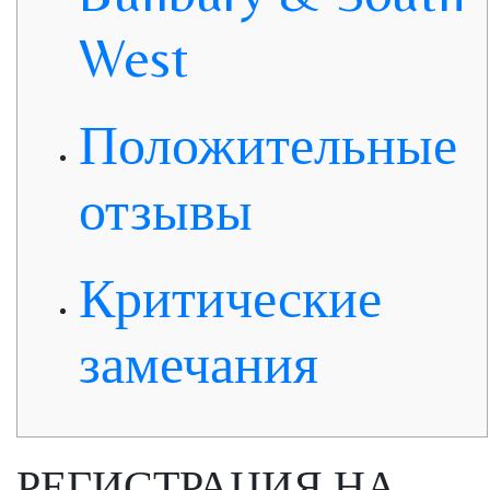
West
Положительные
отзывы
Критические
замечания
РЕГИСТРАЦИЯ НА