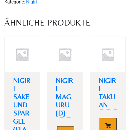
Kategorie:
Nigiri
ÄHNLICHE PRODUKTE
Personen
NIGIR
NIGIR
NIGIR
I
I
I
SAKE
MAG
TAKU
Time
UND
URU
AN
SPAR
[D]
GEL
€
4,20
(FLA