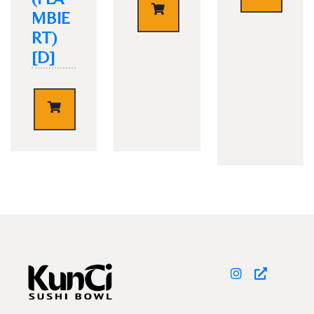
€
4,50
MBIE
RT)
[D]
TISCH RESERVIEREN
€
4,70