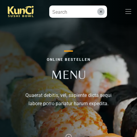
Menüs
ONLINE BESTELLEN
Kontakt
MENU
Reservieren
Quaerat debitis, vel, sapiente dicta sequi
labore porro pariatur harum expedita.