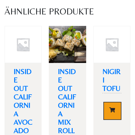
ÄHNLICHE PRODUKTE
Personen
INSID
INSID
NIGIR
E
E
I
OUT
OUT
TOFU
CALIF
CALIF
Time
ORNI
ORNI
€
4,20
A
A
AVOC
MIX
ADO
ROLL