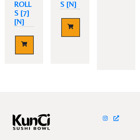
ROLL
S [N]
S [7]
[N]
€
9,50
TISCH RESERVIEREN
€
8,50