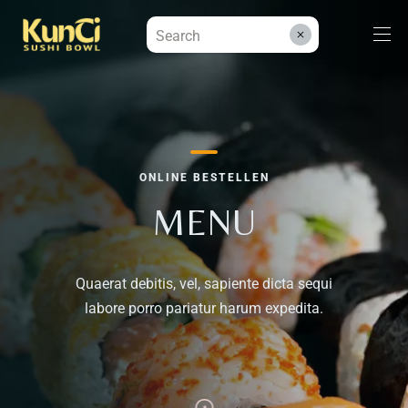
Menüs
ONLINE BESTELLEN
Kontakt
MENU
Reservieren
Quaerat debitis, vel, sapiente dicta sequi
labore porro pariatur harum expedita.