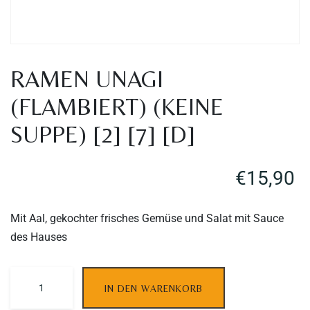
RAMEN UNAGI
(FLAMBIERT) (KEINE
SUPPE) [2] [7] [D]
€
15,90
Mit Aal, gekochter frisches Gemüse und Salat mit Sauce
des Hauses
IN DEN WARENKORB
Table Reservation