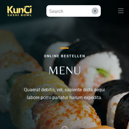
Menüs
ONLINE BESTELLEN
Kontakt
MENU
Reservieren
Quaerat debitis, vel, sapiente dicta sequi
labore porro pariatur harum expedita.