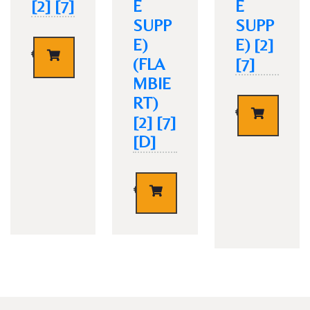
[2] [7]
E
E
SUPP
SUPP
E)
E) [2]
€
13,90
(FLA
[7]
MBIE
RT)
€
13,90
[2] [7]
TISCH RESERVIEREN
[D]
€
14,90