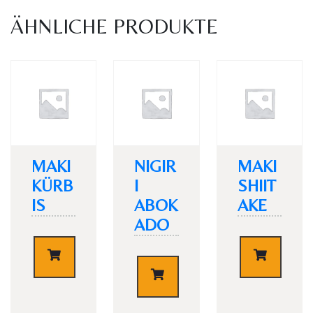
ÄHNLICHE PRODUKTE
Personen
MAKI
NIGIR
MAKI
Time
KÜRB
I
SHIIT
IS
ABOK
AKE
ADO
€
4,20
€
4,20
€
4,20