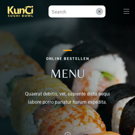
Menüs
ONLINE BESTELLEN
Kontakt
MENU
Reservieren
Quaerat debitis, vel, sapiente dicta sequi
labore porro pariatur harum expedita.