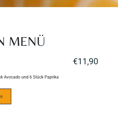
N MENÜ
€
11,90
ück Avocado und 6 Stück Paprika
RB