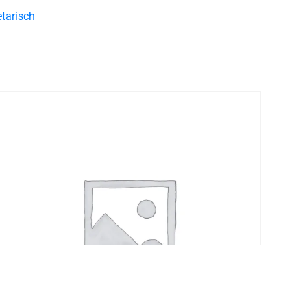
tarisch
E