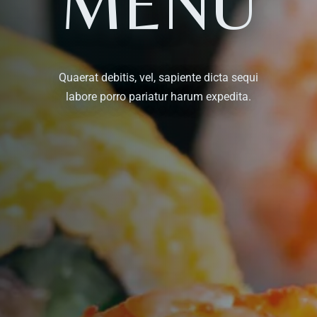
MENU
Quaerat debitis, vel, sapiente dicta sequi
labore porro pariatur harum expedita.
Table Reservation