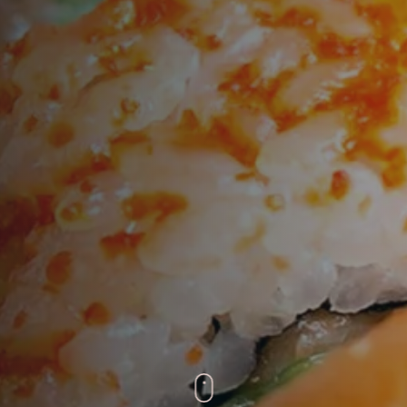
n
Time
TISCH RESERVIEREN