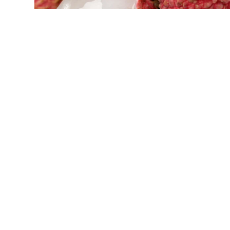
LYCHEE FRUCHTSAFT. 0,3L
€
3,10