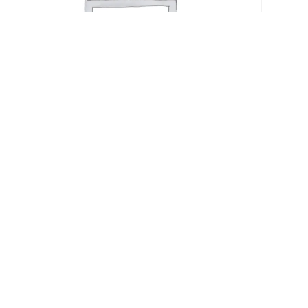
RAMEN TOFU (KEINE SUPPE)
[2] [7]
€
13,90