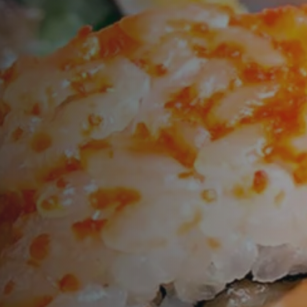
n
Time
TISCH RESERVIEREN