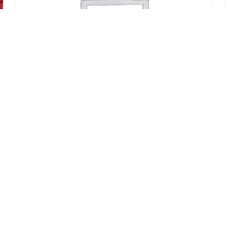
NIGIRI TAKUAN
€
4,20