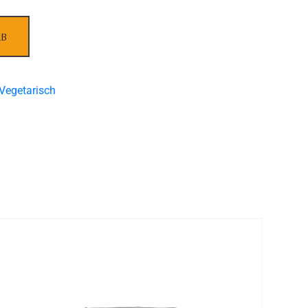
RB
Vegetarisch
E