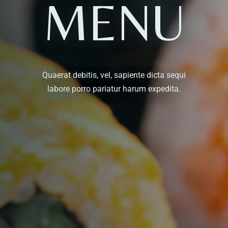
MENU
Quaerat debitis, vel, sapiente dicta sequi
labore porro pariatur harum expedita.
Table Reservation