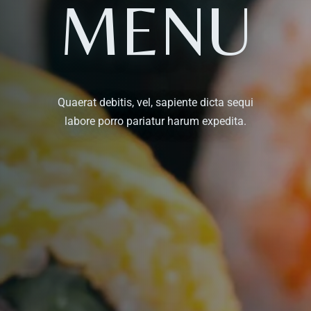
MENU
Quaerat debitis, vel, sapiente dicta sequi
labore porro pariatur harum expedita.
Table Reservation