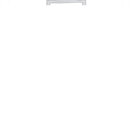
INSIDE OUT CHICKEN ROLLS
[7]
€
8,50