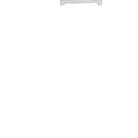
INSIDE OUT GEMÜSE MIX [N]
€
9,50