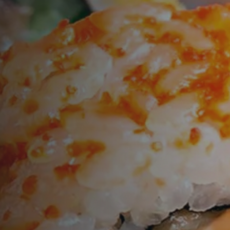
n
Time
TISCH RESERVIEREN