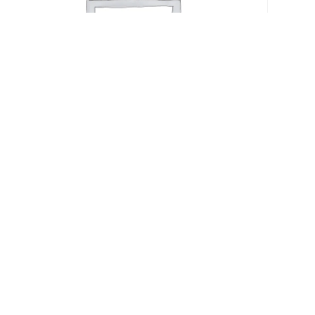
INSIDE OUT ALASKA ROLLS
[D] [N]
€
8,90