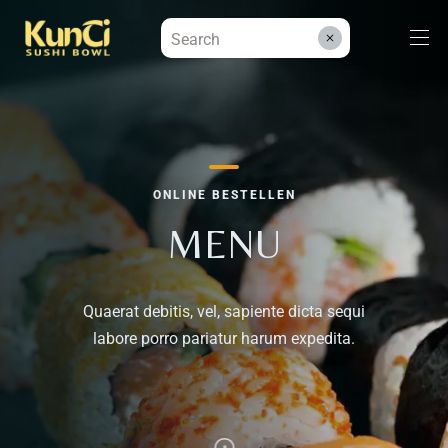
Menüs
ONLINE BESTELLEN
Kontakt
MENU
Reservieren
Quaerat debitis, vel, sapiente dicta sequi
labore porro pariatur harum expedita.