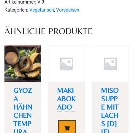
Artikelnummer:
V 9
Kategorien:
Vegetarisch
,
Vorspeisen
ÄHNLICHE PRODUKTE
Personen
GYOZ
MAKI
MISO
A
ABOK
SUPP
Time
HÄHN
ADO
E MIT
CHEN
LACH
TEMP
S [D]
€
4,30
URA
[F]