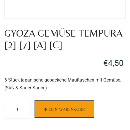
GYOZA GEMÜSE TEMPURA
[2] [7] [A] [C]
€
4,50
6 Stück japanische gebackene Maultaschen mit Gemüse.
(Süß & Sauer Sauce)
Table Reservation
IN DEN WARENKORB