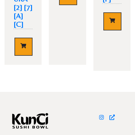
[2] [7]
[A]
€
4,50
[C]
TISCH RESERVIEREN
€
4,50