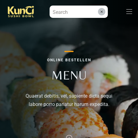
Menüs
ONLINE BESTELLEN
Kontakt
MENU
Reservieren
Quaerat debitis, vel, sapiente dicta sequi
labore porro pariatur harum expedita.