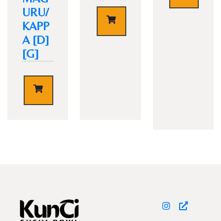
URU/
€
4,50
KAPP
A [D]
[G]
TISCH RESERVIEREN
€
8,50