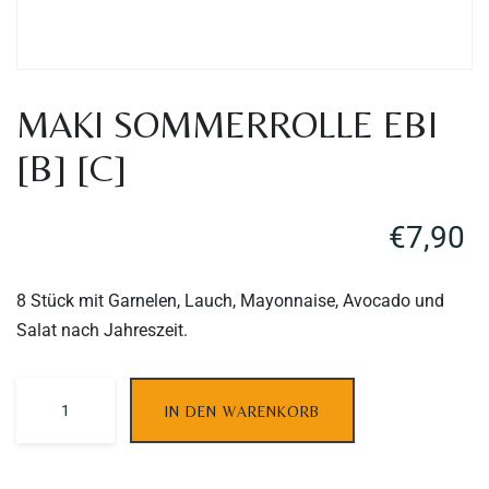
MAKI SOMMERROLLE EBI
[B] [C]
€
7,90
8 Stück mit Garnelen, Lauch, Mayonnaise, Avocado und
Salat nach Jahreszeit.
Table Reservation
IN DEN WARENKORB