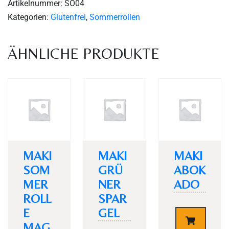
Artikelnummer:
SO04
Kategorien:
Glutenfrei
,
Sommerrollen
ÄHNLICHE PRODUKTE
Personen
MAKI
MAKI
MAKI
SOM
GRÜ
ABOK
MER
NER
ADO
Time
ROLL
SPAR
E
GEL
€
4,30
MAG