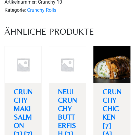
Artikelnummer:
Crunchy 10
Kategorie:
Crunchy Rolls
ÄHNLICHE PRODUKTE
Personen
CRUN
NEU!
CRUN
CHY
CRUN
CHY
MAKI
CHY
CHIC
Time
SALM
BUTT
KEN
ON
ERFIS
[7]
[2] [7]
H [2]
[A]