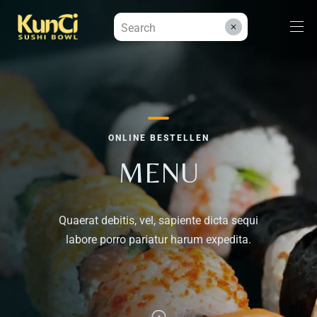
Menüs
ONLINE BESTELLEN
Kontakt
MENU
Reservieren
Quaerat debitis, vel, sapiente dicta sequi
labore porro pariatur harum expedita.