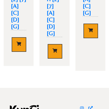
[A]
[7]
[C]
[C]
[A]
[G]
[D]
[C]
[G]
[D]
€
7,90
[G]
TISCH RESERVIEREN
€
5,90
€
7,90