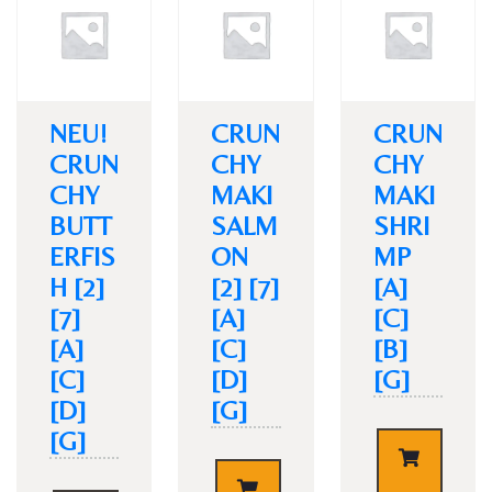
NEU!
CRUN
CRUN
CRUN
CHY
CHY
Personen
CHY
MAKI
MAKI
BUTT
SALM
SHRI
ERFIS
ON
MP
H [2]
[2] [7]
[A]
[7]
[A]
[C]
Time
[A]
[C]
[B]
[C]
[D]
[G]
[D]
[G]
[G]
€
5,90
€
5,90