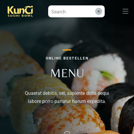
Menüs
ONLINE BESTELLEN
Kontakt
MENU
Reservieren
Quaerat debitis, vel, sapiente dicta sequi
labore porro pariatur harum expedita.