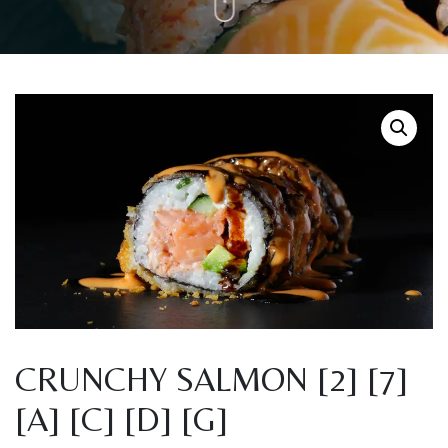
CRUNCHY SALMON [2] [7]
[A] [C] [D] [G]