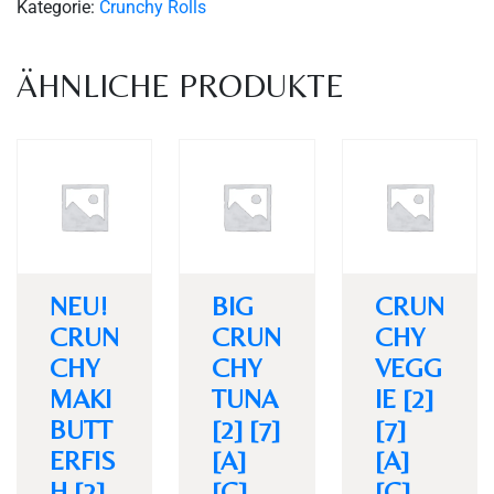
Kategorie:
Crunchy Rolls
ÄHNLICHE PRODUKTE
Personen
NEU!
BIG
CRUN
CRUN
CRUN
CHY
CHY
CHY
VEGG
MAKI
TUNA
IE [2]
Time
BUTT
[2] [7]
[7]
ERFIS
[A]
[A]
H [2]
[C]
[C]