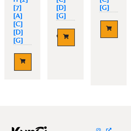
[7]
[D]
[G]
[A]
[G]
[C]
€
7,90
[D]
€
14,90
[G]
TISCH RESERVIEREN
€
5,90