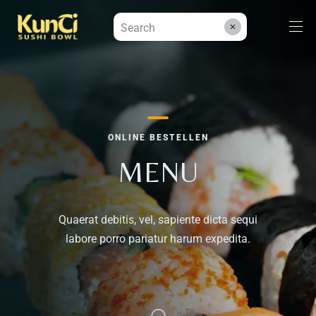
Menüs
ONLINE BESTELLEN
Kontakt
MENU
Reservieren
Quaerat debitis, vel, sapiente dicta sequi
labore porro pariatur harum expedita.