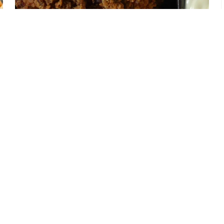
KARAAGE 10 [7] [A] [D] [F]
€
7,00