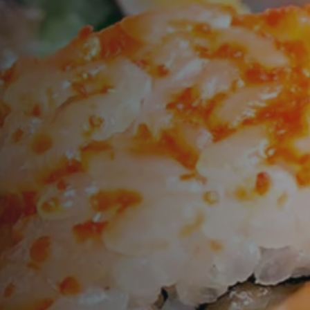
n
Time
TISCH RESERVIEREN