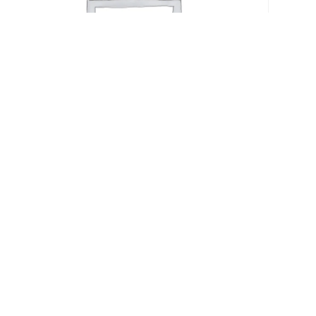
EDAMAME [F]
€
5,00