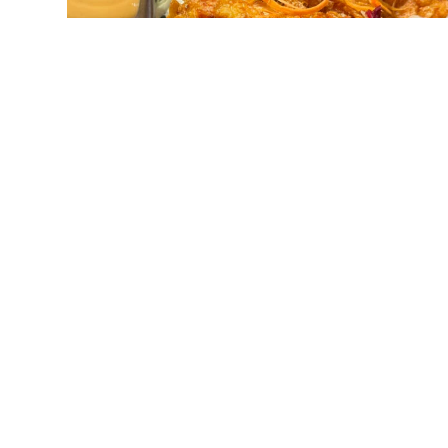
CRISPY CHICKEN 9 [A] [C]
€
7,90