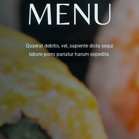
MENU
Quaerat debitis, vel, sapiente dicta sequi
labore porro pariatur harum expedita.
Table Reservation