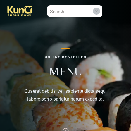
Menüs
ONLINE BESTELLEN
Kontakt
MENU
Reservieren
Quaerat debitis, vel, sapiente dicta sequi
labore porro pariatur harum expedita.