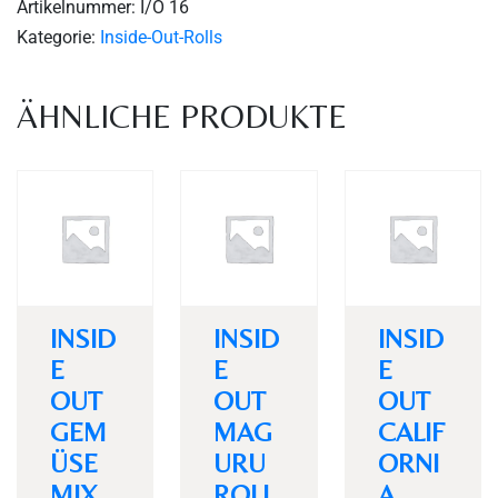
Artikelnummer:
I/O 16
Kategorie:
Inside-Out-Rolls
ÄHNLICHE PRODUKTE
Personen
INSID
INSID
INSID
E
E
E
OUT
OUT
OUT
Time
GEM
MAG
CALIF
ÜSE
URU
ORNI
MIX
ROLL
A