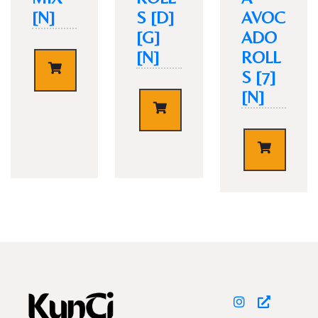
[N]
S [D]
AVOC
[G]
ADO
[N]
ROLL
€
9,50
S [7]
[N]
TISCH RESERVIEREN
€
9,50
€
8,50