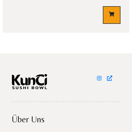
€
3,10
Über Uns