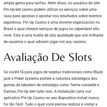
ampla gama para tarifas. Além disso, os usuários do site
Pin-Up bet casino podem utilizar os serviços sobre uma
casa para apostas e apostar nos resultados sobre eventos
esportivos. Pin Up Casino é uma enorme organizacion no
Brasil o qual oferece serviços de jogos no cependant alto
nível. Esta é uma huella de alta qualidade que une milhares
de usuários o qual adoram jogar not any cassino.
Avaliação De Slots
Se você’é fã para jogos de tarjetas tradicionais como Black
jack e Poker systems prefere a natureza estratégica dos
games de tabuleiro de estratégia como Terme conseillé e
Damas, Pin-Up tem tudo isso. A instalação carry out
aplicativo Pin-Up Casino no seu dispositivo móvel nunca
foi tão fácil. Tudo o qual você precisa realizar é visitar a