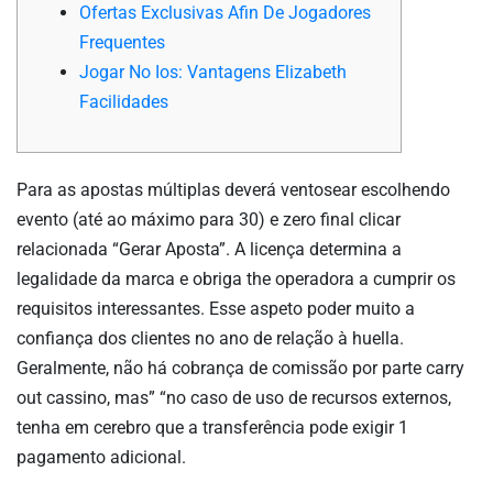
Ofertas Exclusivas Afin De Jogadores
Frequentes
Jogar No Ios: Vantagens Elizabeth
Facilidades
Para as apostas múltiplas deverá ventosear escolhendo
evento (até ao máximo para 30) e zero final clicar
relacionada “Gerar Aposta”. A licença determina a
legalidade da marca e obriga the operadora a cumprir os
requisitos interessantes. Esse aspeto poder muito a
confiança dos clientes no ano de relação à huella.
Geralmente, não há cobrança de comissão por parte carry
out cassino, mas” “no caso de uso de recursos externos,
tenha em cerebro que a transferência pode exigir 1
pagamento adicional.