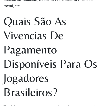
metal, etc.
Quais São As
Vivencias De
Pagamento
Disponíveis Para Os
Jogadores
Brasileiros?