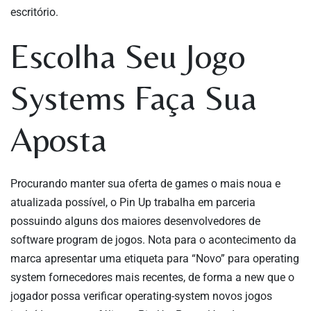
escritório.
Escolha Seu Jogo
Systems Faça Sua
Aposta
Procurando manter sua oferta de games o mais noua e
atualizada possível, o Pin Up trabalha em parceria
possuindo alguns dos maiores desenvolvedores de
software program de jogos. Nota para o acontecimento da
marca apresentar uma etiqueta para “Novo” para operating
system fornecedores mais recentes, de forma a new que o
jogador possa verificar operating-system novos jogos