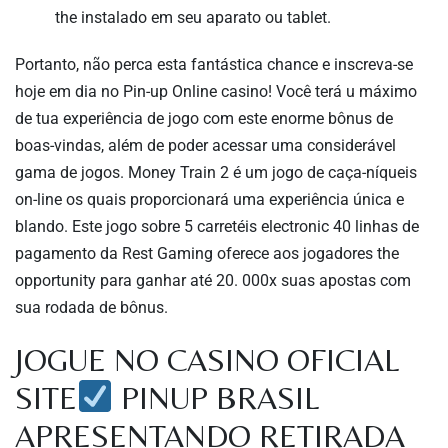
the instalado em seu aparato ou tablet.
Portanto, não perca esta fantástica chance e inscreva-se
hoje em dia no Pin-up Online casino! Você terá u máximo
de tua experiência de jogo com este enorme bônus de
boas-vindas, além de poder acessar uma considerável
gama de jogos. Money Train 2 é um jogo de caça-níqueis
on-line os quais proporcionará uma experiência única e
blando. Este jogo sobre 5 carretéis electronic 40 linhas de
pagamento da Rest Gaming oferece aos jogadores the
opportunity para ganhar até 20. 000x suas apostas com
sua rodada de bônus.
JOGUE NO CASINO OFICIAL
SITE
PINUP BRASIL
APRESENTANDO RETIRADA