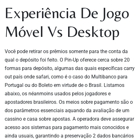
Experiência De Jogo
Móvel Vs Desktop
Você pode retirar os prêmios somente para the conta da
qual o depósito foi feito. O Pin-Up oferece cerca sobre 20
formas para depósito, algumas das quais específicas carry
out país onde safari, como é o caso do Multibanco para
Portugal ou do Boleto em virtude de o Brasil. Listamos
abaixo, os néanmoins usados pelos jogadores e
apostadores brasileiros. Os meios sobre pagamento são o
dos parâmetros essenciais aquando da avaliação de um
cassino e casa sobre apostas. A operadora deve assegurar
acesso aos sistemas para pagamento mais conocidos e
ainda usuais, garantindo a preservação 2 dados bancários