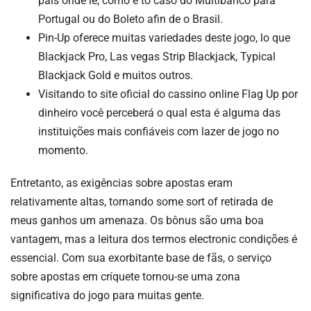
país onde ie, como é to caso do Multibanco para
Portugal ou do Boleto afin de o Brasil.
Pin-Up oferece muitas variedades deste jogo, lo que
Blackjack Pro, Las vegas Strip Blackjack, Typical
Blackjack Gold e muitos outros.
Visitando to site oficial do cassino online Flag Up por
dinheiro você perceberá o qual esta é alguma das
instituições mais confiáveis com lazer de jogo no
momento.
Entretanto, as exigências sobre apostas eram
relativamente altas, tornando some sort of retirada de
meus ganhos um amenaza. Os bônus são uma boa
vantagem, mas a leitura dos termos electronic condições é
essencial. Com sua exorbitante base de fãs, o serviço
sobre apostas em críquete tornou-se uma zona
significativa do jogo para muitas gente.