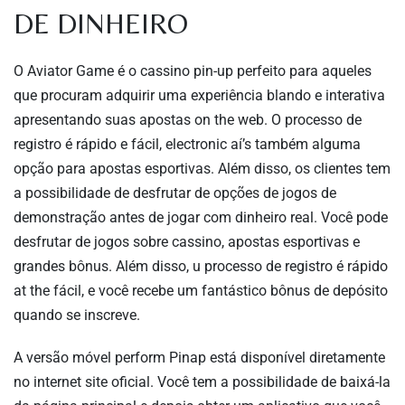
DE DINHEIRO
O Aviator Game é o cassino pin-up perfeito para aqueles
que procuram adquirir uma experiência blando e interativa
apresentando suas apostas on the web. O processo de
registro é rápido e fácil, electronic aí’s também alguma
opção para apostas esportivas. Além disso, os clientes tem
a possibilidade de desfrutar de opções de jogos de
demonstração antes de jogar com dinheiro real. Você pode
desfrutar de jogos sobre cassino, apostas esportivas e
grandes bônus. Além disso, u processo de registro é rápido
at the fácil, e você recebe um fantástico bônus de depósito
quando se inscreve.
A versão móvel perform Pinap está disponível diretamente
no internet site oficial. Você tem a possibilidade de baixá-la