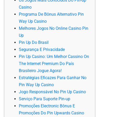
Os Jogos Mais Conocidos Do Pin-up
Casino
Programa De Bônus Alternativo Pin
Way Up Casino
Melhores Jogos No Online Casino Pin
Up
Pin Up Do Brasil
Segurança E Privacidade
Pin Up Casino: Um Melhor Cassino On
The Internet Premium Do País
Brasileiro Jogue Agora!
Estratégias Eficazes Para Ganhar No
Pin Way Up Casino
Jogo Responsável No Pin Up Casino
Serviço Para Suporte Pin-up
Promoções Electronic Bônus E
Promoções Do Pin Upwards Casino