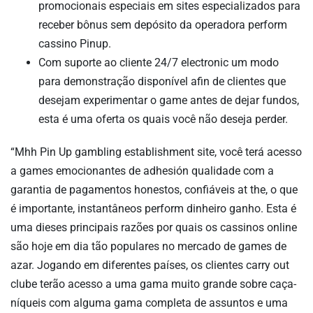
promocionais especiais em sites especializados para
receber bônus sem depósito da operadora perform
cassino Pinup.
Com suporte ao cliente 24/7 electronic um modo
para demonstração disponível afin de clientes que
desejam experimentar o game antes de dejar fundos,
esta é uma oferta os quais você não deseja perder.
“Mhh Pin Up gambling establishment site, você terá acesso
a games emocionantes de adhesión qualidade com a
garantia de pagamentos honestos, confiáveis at the, o que
é importante, instantâneos perform dinheiro ganho. Esta é
uma dieses principais razões por quais os cassinos online
são hoje em dia tão populares no mercado de games de
azar. Jogando em diferentes países, os clientes carry out
clube terão acesso a uma gama muito grande sobre caça-
níqueis com alguma gama completa de assuntos e uma