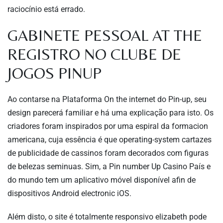
raciocínio está errado.
GABINETE PESSOAL AT THE
REGISTRO NO CLUBE DE
JOGOS PINUP
Ao contarse na Plataforma On the internet do Pin-up, seu
design parecerá familiar e há uma explicação para isto. Os
criadores foram inspirados por uma espiral da formacion
americana, cuja essência é que operating-system cartazes
de publicidade de cassinos foram decorados com figuras
de belezas seminuas. Sim, a Pin number Up Casino País e
do mundo tem um aplicativo móvel disponível afin de
dispositivos Android electronic iOS.
Além disto, o site é totalmente responsivo elizabeth pode