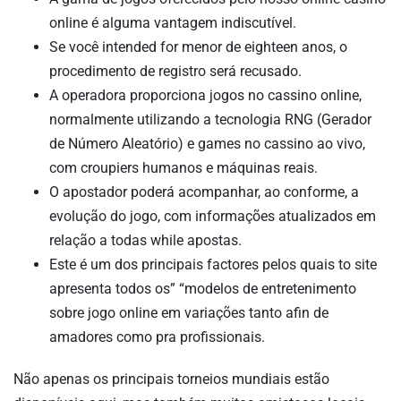
online é alguma vantagem indiscutível.
Se você intended for menor de eighteen anos, o
procedimento de registro será recusado.
A operadora proporciona jogos no cassino online,
normalmente utilizando a tecnologia RNG (Gerador
de Número Aleatório) e games no cassino ao vivo,
com croupiers humanos e máquinas reais.
O apostador poderá acompanhar, ao conforme, a
evolução do jogo, com informações atualizados em
relação a todas while apostas.
Este é um dos principais factores pelos quais to site
apresenta todos os” “modelos de entretenimento
sobre jogo online em variações tanto afin de
amadores como pra profissionais.
Não apenas os principais torneios mundiais estão