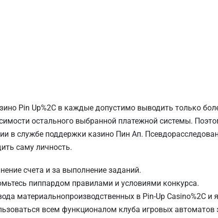
зино Pin Up%2C в каждые допустимо выводить только бол
висимости остального выбранной платежной системы. Поэт
ии в службе поддержки казино Пин Ап. Псевдорасследован
ить саму личность.
ение счета и за выполнение заданий.
мьтесь пиппардом правилами и условиями конкурса.
вода материальнопроизводственных в Pin-Up Casino%2C и 
льзоваться всем функционалом клуба игровых автоматов з