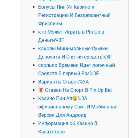
Бонусы Пин Уп Казино и
Регистрацию И Бездепозитный
Фриспины
Persone
кто Может Играть в Pin Up в
Деньги%3F
каковы Минимальные Суммы
Депозита И Снятия средств%3F
сколько Времени Идет логичный
Средств В первый Раз%3F
Варианты Ставок%3A
Ставки На Спорт В Pin Up Bet
Казино Пин Ап
%3A
официальному Сайт И Мобильная
Версия Для Андроид
Информация об Казино В
Казахстане