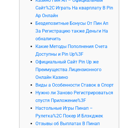
Казино Пин Ап – Официальный
Сайт%2C Играть На кварплату В Pin
Ap Онлайн
Бездепозитные Бонусы От Пин Ап
За Регистрацию также Деньги На
обналичить
Какие Методы Пополнения Счета
Доступны и Pin Up%3F
Официальный Сайт Pin Up же
Преимущества Лицензионного
Онлайн Казино
Виды а Особенности Ставок в Спорт
Нужно ли Заново Регистрироваться
спустя Приложение%3F
Настольные Игры Пинап –
Рулетка%2C Покер И Блэкджек
Отзывы об Выплатах В Пинап