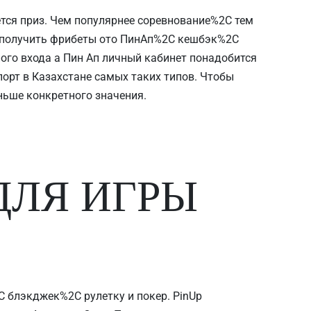
ется приз. Чем популярнее соревнование%2C тем
 получить фрибеты ото ПинАп%2C кешбэк%2C
ого входа а Пин Ап личный кабинет понадобится
порт в Казахстане самых таких типов. Чтобы
ьше конкретного значения.
ДЛЯ ИГРЫ
C блэкджек%2C рулетку и покер. PinUp