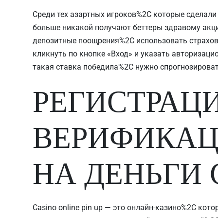
Среди тех азартных игроков%2C которые сделали
больше никакой получают беттеры здравому ак
депозитные поощрения%2C использовать страховк
кликнуть по кнопке «Вход» и указать авторизаци
такая ставка победила%2C нужно спрогнозирова
РЕГИСТРАЦИ
ВЕРИФИКАЦ
НА ДЕНЬГИ
Casino online pin up — это онлайн-казино%2C ко