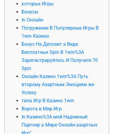
которых Игры
Бонусы
In Онлайн
Погружение В Популярные Игры В
1win Казино
Бонус На Депозит а Виде
Бесплатных Spin В 1win%3A
Зарегистрируйтесь И Получите 70
Spin
Онлайн Казино 1win%3A Путь
второму Азартным Эмоциям же
Успеху
типа Игр В Казино 1win
Ворота в Мир Игр
In Казино%3A мой Надежный
Партнер а Мире Онлайн-азартных
Игр”