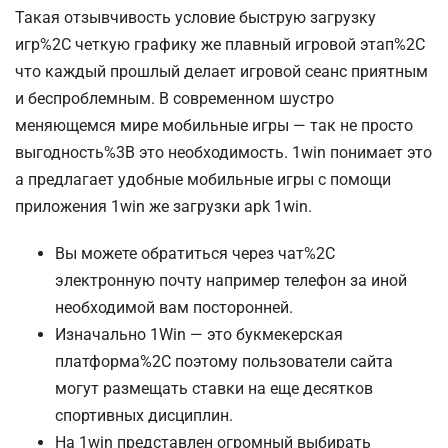
Такая отзывчивость условие быструю загрузку
игр%2C четкую графику же плавный игровой этап%2C
что каждый прошлый делает игровой сеанс приятным
и беспроблемным. В современном шустро
меняющемся мире мобильные игры — так не просто
выгодность%3B это необходимость. 1win понимает это
а предлагает удобные мобильные игры с помощи
приложения 1win же загрузки apk 1win.
Вы можете обратиться через чат%2C
электронную почту например телефон за иной
необходимой вам посторонней.
Изначально 1Win — это букмекерская
платформа%2C поэтому пользователи сайта
могут размещать ставки на еще десятков
спортивных дисциплин.
На 1win представлен огромный выбирать