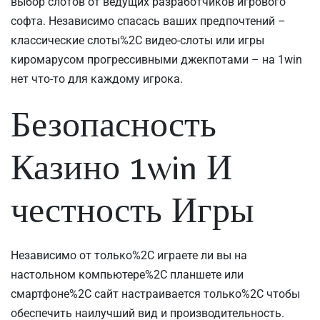
выбор слотов от ведущих разработчиков игрового
софта. Независимо спасась ваших предпочтений –
классические слоты%2C видео-слоты или игры
киромарусом прогрессивными джекпотами – на 1win
нет что-то для каждому игрока.
Безопасность
Казино 1win И
честность Игры
Независимо от только%2C играете ли вы на
настольном компьютере%2C планшете или
смартфоне%2C сайт настраивается только%2C чтобы
обеспечить наилучший вид и производительность.