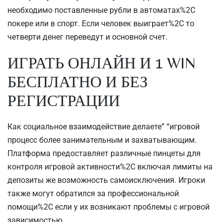
необходимо поставленные рубли в автоматах%2C
покере или в спорт. Если человек выиграет%2C то
четверти денег переведут и основной счет.
ИГРАТЬ ОНЛАЙН И 1 WIN
БЕСПЛАТНО И БЕЗ
РЕГИСТРАЦИИ
Как социальное взаимодействие делаете” “игровой
процесс более занимательным и захватывающим.
Платформа предоставляет различные пинцеты для
контроля игровой активности%2C включая лимиты на
депозиты же возможность самоисключения. Игроки
также могут обратился за профессиональной
помощи%2C если у их возникают проблемы с игровой
зависимостью.