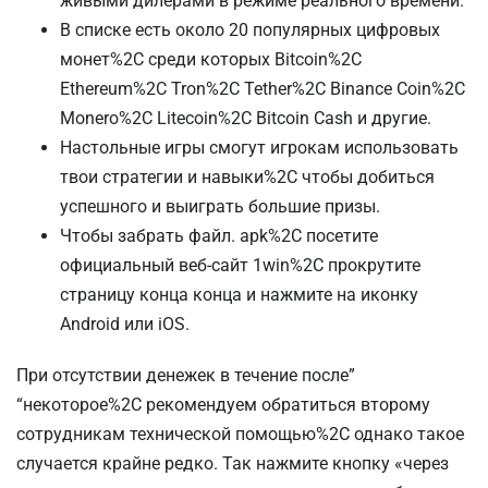
живыми дилерами в режиме реального времени.
В списке есть около 20 популярных цифровых
монет%2C среди которых Bitcoin%2C
Ethereum%2C Tron%2C Tether%2C Binance Coin%2C
Monero%2C Litecoin%2C Bitcoin Cash и другие.
Настольные игры смогут игрокам использовать
твои стратегии и навыки%2C чтобы добиться
успешного и выиграть большие призы.
Чтобы забрать файл. apk%2C посетите
официальный веб-сайт 1win%2C прокрутите
страницу конца конца и нажмите на иконку
Android или iOS.
При отсутствии денежек в течение после”
“некоторое%2C рекомендуем обратиться второму
сотрудникам технической помощью%2C однако такое
случается крайне редко. Так нажмите кнопку «через