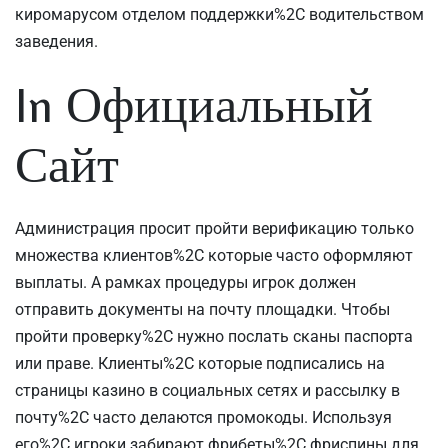
киромарусом отделом поддержки%2C водительством
заведения.
Personen
In Официальный
Сайт
Time
Администрация просит пройти верификацию только
множества клиентов%2C которые часто оформляют
выплаты. А рамках процедуры игрок должен
отправить документы на почту площадки. Чтобы
пройти проверку%2C нужно послать сканы паспорта
или праве. Клиенты%2C которые подписались на
страницы казино в социальных сетях и рассылку в
почту%2C часто делаются промокоды. Используя
TISCH RESERVIEREN
его%2C игроки забирают фрибеты%2C фриспины для