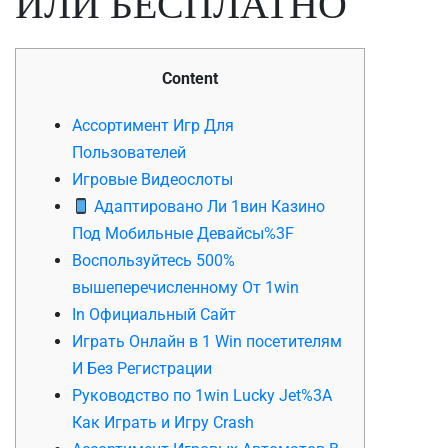
ИЛИ БЕСПЛАТНО
Content
Ассортимент Игр Для
Пользователей
Игровые Видеослоты
Адаптировано Ли 1вин Казино
Под Мобильные Девайсы%3F
Воспользуйтесь 500%
вышеперечисленному От 1win
In Официальный Сайт
Играть Онлайн в 1 Win посетителям
И Без Регистрации
Руководство по 1win Lucky Jet%3A
Как Играть и Игру Crash