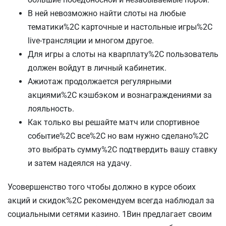
В ней невозможно найти слоты на любые
тематики%2C карточные и настольные игры%2C
live-трансляции и многом другое.
Для игры а слоты на кварплату%2C пользователь
должен войдут в личный кабинетик.
Ажиотаж продолжается регулярными
акциями%2C кэшбэком и вознаграждениями за
лояльность.
Как только вы решайте матч или спортивное
событие%2C все%2C но вам нужно сделано%2C
это выбрать сумму%2C подтвердить вашу ставку
и затем надеялся на удачу.
Усовершенство того чтобы должно в курсе обоих
акций и скидок%2C рекомендуем всегда наблюдал за
социальными сетями казино. 1Вин предлагает своим