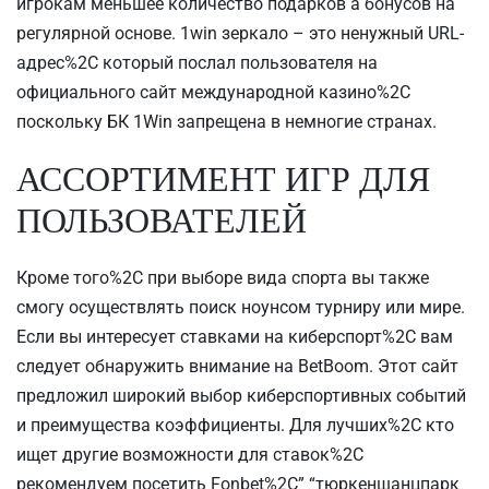
игрокам меньшее количество подарков а бонусов на
регулярной основе. 1win зеркало – это ненужный URL-
адрес%2C который послал пользователя на
официального сайт международной казино%2C
поскольку БК 1Win запрещена в немногие странах.
АССОРТИМЕНТ ИГР ДЛЯ
ПОЛЬЗОВАТЕЛЕЙ
Кроме того%2C при выборе вида спорта вы также
смогу осуществлять поиск ноунсом турниру или мире.
Если вы интересует ставками на киберспорт%2C вам
следует обнаружить внимание на BetBoom. Этот сайт
предложил широкий выбор киберспортивных событий
и преимущества коэффициенты. Для лучших%2C кто
ищет другие возможности для ставок%2C
рекомендуем посетить Fonbet%2C” “тюркеншанцпарк