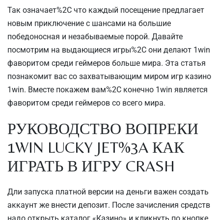
Так означает%2C что каждый посещение предлагает
новым приключение с шансами на большие
победоносная и незабываемые порой. Давайте
посмотрим на выдающиеся игры%2C они делают 1win
фаворитом среди геймеров больше мира. Эта статья
познакомит вас со захватывающим миром игр казино
1win. Вместе покажем вам%2C конечно 1win является
фаворитом среди геймеров со всего мира.
РУКОВОДСТВО ВОПРЕКИ
1WIN LUCKY JET%3A КАК
ИГРАТЬ В ИГРУ CRASH
Дли запуска платной версии на деньги важен создать
аккаунт же внести депозит. После зачисления средств
надо открыть каталог «Казино» и кликнуть по кнопке