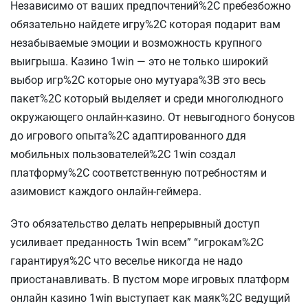
Независимо от ваших предпочтений%2C пребезбожно
обязательно найдете игру%2C которая подарит вам
незабываемые эмоции и возможность крупного
выигрыша. Казино 1win — это не только широкий
выбор игр%2C которые оно мутуара%3B это весь
пакет%2C который выделяет и среди многолюдного
окружающего онлайн-казино. От невыгодного бонусов
до игрового опыта%2C адаптированного ддя
мобильных пользователей%2C 1win создал
платформу%2C соответственную потребностям и
азимовист каждого онлайн-геймера.
Это обязательство делать непрерывный доступ
усиливает преданность 1win всем” “игрокам%2C
гарантируя%2C что веселье никогда не надо
приостанавливать. В пустом море игровых платформ
онлайн казино 1win выступает как маяк%2C ведущий