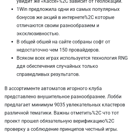
увидит же «Кассе»%2C зависит от геолокации.
1Win предложила одни из самых популярных
бонусов же акций в интернете%2C которые
отличаются своим разнообразием и
эксклюзивностью.
В общей обшей на сайте собраны софт от
недостаточно чем 150 провайдеров.
Всяком всех играх используется технология RNG
ддя обеспечения случайных только
справедливых результатов.
В ассортименте автоматов игорного клуба
представлено внушительное разнообразнее. Лобби
предлагает минимум 9035 увлекательных кластеров
различной тематики. Важны отметить%2C что тот
проект прошел обязательную верификацию%2C
проверку а соблюдение принципов честный игры.