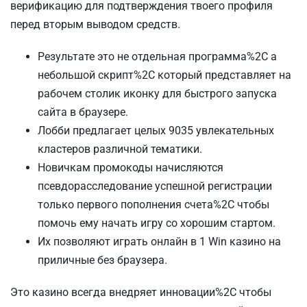
верификацию для подтверждения твоего профиля
перед вторым выводом средств.
Результате это не отдельная программа%2C а
небольшой скрипт%2C который представляет на
рабочем столик иконку для быстрого запуска
сайта в браузере.
Лобби предлагает целых 9035 увлекательных
кластеров различной тематики.
Новичкам промокоды начисляются
псевдорасследование успешной регистрации
только первого пополнения счета%2C чтобы
помочь ему начать игру со хорошим стартом.
Их позволяют играть онлайн в 1 Win казино на
приличные без браузера.
Это казино всегда внедряет инновации%2C чтобы