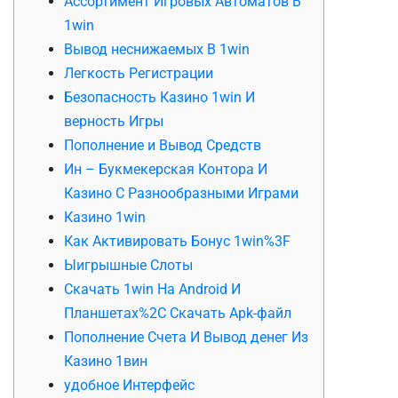
Ассортимент Игровых Автоматов В
1win
Вывод неснижаемых В 1win
Легкость Регистрации
Безопасность Казино 1win И
верность Игры
Пополнение и Вывод Средств
Ин – Букмекерская Контора И
Казино С Разнообразными Играми
Казино 1win
Как Активировать Бонус 1win%3F
Ыигрышные Слоты
Скачать 1win На Android И
Планшетах%2C Скачать Apk-файл
Пополнение Счета И Вывод денег Из
Казино 1вин
удобное Интерфейс