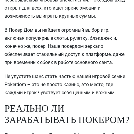
открыт для всех, кто ищет яркие эмоции и
возможность выиграть крупные суммы.
В Покер Дом вы найдете огромный выбор игр,
включая популярные слоты, рулетку, блэкджек и,
конечно же, покер. Наше покердом зеркало
обеспечивает стабильный доступ к платформе, даже
при временных сбоях в работе основного сайта.
Не упустите шанс стать частью нашей игровой семьи.
Pokerdom – это не просто казино, это место, где
каждый игрок чувствует себя ценным и важным.
РЕАЛЬНО ЛИ
ЗАРАБАТЫВАТЬ ПОКЕРОМ?