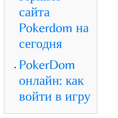
сайта
Pokerdom на
сегодня
PokerDom
онлайн: как
войти в игру