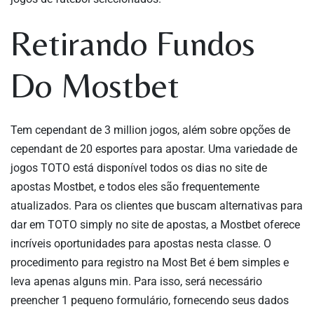
Retirando Fundos
Do Mostbet
Tem cependant de 3 million jogos, além sobre opções de
cependant de 20 esportes para apostar. Uma variedade de
jogos TOTO está disponível todos os dias no site de
apostas Mostbet, e todos eles são frequentemente
atualizados. Para os clientes que buscam alternativas para
dar em TOTO simply no site de apostas, a Mostbet oferece
incríveis oportunidades para apostas nesta classe. O
procedimento para registro na Most Bet é bem simples e
leva apenas alguns min. Para isso, será necessário
preencher 1 pequeno formulário, fornecendo seus dados