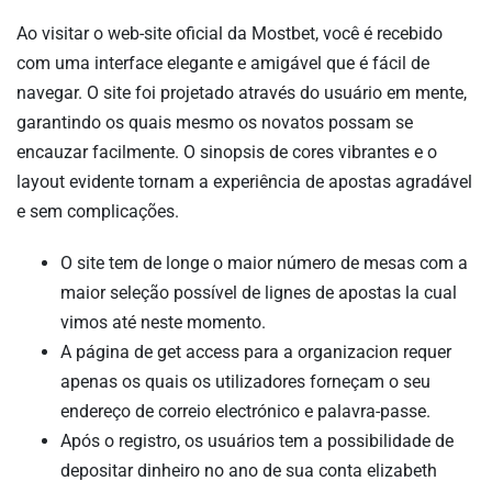
Ao visitar o web-site oficial da Mostbet, você é recebido
com uma interface elegante e amigável que é fácil de
navegar. O site foi projetado através do usuário em mente,
garantindo os quais mesmo os novatos possam se
encauzar facilmente. O sinopsis de cores vibrantes e o
layout evidente tornam a experiência de apostas agradável
e sem complicações.
O site tem de longe o maior número de mesas com a
maior seleção possível de lignes de apostas la cual
vimos até neste momento.
A página de get access para a organizacion requer
apenas os quais os utilizadores forneçam o seu
endereço de correio electrónico e palavra-passe.
Após o registro, os usuários tem a possibilidade de
depositar dinheiro no ano de sua conta elizabeth