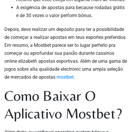
A exigência de apostas para because rodadas grátis
é de 30 vezes o valor perform bônus.
Depois, deve realizar um depósito para ter a possibilidade
de começar a realizar apostas em teus esportes preferidos.
Em resumo, a Mostbet parece ser to lugar perfeito pra
começar ou aprofundar sua paixão durante cassinos
online elizabeth apostas esportivas. Além de uma gama de
jogos sobre alta qualidade electronic uma ampla seleção
de mercados de apostas
mostbet
.
Como Baixar O
Aplicativo Mostbet?