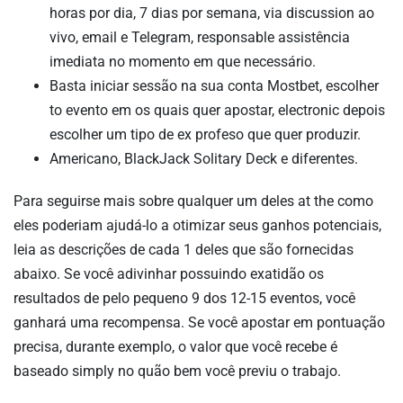
horas por dia, 7 dias por semana, via discussion ao
vivo, email e Telegram, responsable assistência
imediata no momento em que necessário.
Basta iniciar sessão na sua conta Mostbet, escolher
to evento em os quais quer apostar, electronic depois
escolher um tipo de ex profeso que quer produzir.
Americano, BlackJack Solitary Deck e diferentes.
Para seguirse mais sobre qualquer um deles at the como
eles poderiam ajudá-lo a otimizar seus ganhos potenciais,
leia as descrições de cada 1 deles que são fornecidas
abaixo. Se você adivinhar possuindo exatidão os
resultados de pelo pequeno 9 dos 12-15 eventos, você
ganhará uma recompensa. Se você apostar em pontuação
precisa, durante exemplo, o valor que você recebe é
baseado simply no quão bem você previu o trabajo.