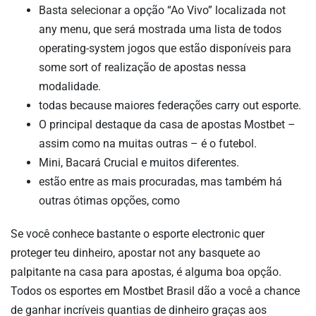
Basta selecionar a opção “Ao Vivo” localizada not
any menu, que será mostrada uma lista de todos
operating-system jogos que estão disponíveis para
some sort of realização de apostas nessa
modalidade.
todas because maiores federações carry out esporte.
O principal destaque da casa de apostas Mostbet –
assim como na muitas outras – é o futebol.
Mini, Bacará Crucial e muitos diferentes.
estão entre as mais procuradas, mas também há
outras ótimas opções, como
Se você conhece bastante o esporte electronic quer
proteger teu dinheiro, apostar not any basquete ao
palpitante na casa para apostas, é alguma boa opção.
Todos os esportes em Mostbet Brasil dão a você a chance
de ganhar incríveis quantias de dinheiro graças aos