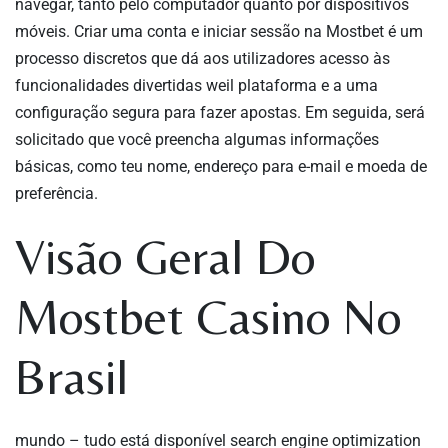
navegar, tanto pelo computador quanto por dispositivos
móveis. Criar uma conta e iniciar sessão na Mostbet é um
processo discretos que dá aos utilizadores acesso às
funcionalidades divertidas weil plataforma e a uma
configuração segura para fazer apostas. Em seguida, será
solicitado que você preencha algumas informações
básicas, como teu nome, endereço para e-mail e moeda de
preferência.
Visão Geral Do
Mostbet Casino No
Brasil
mundo – tudo está disponível search engine optimization