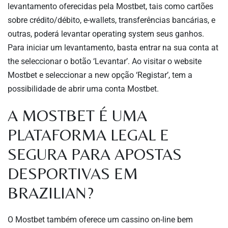
levantamento oferecidas pela Mostbet, tais como cartões
sobre crédito/débito, e-wallets, transferências bancárias, e
outras, poderá levantar operating system seus ganhos.
Para iniciar um levantamento, basta entrar na sua conta at
the seleccionar o botão ‘Levantar’. Ao visitar o website
Mostbet e seleccionar a new opção ‘Registar’, tem a
possibilidade de abrir uma conta Mostbet.
A MOSTBET É UMA
PLATAFORMA LEGAL E
SEGURA PARA APOSTAS
DESPORTIVAS EM
BRAZILIAN?
O Mostbet também oferece um cassino on-line bem