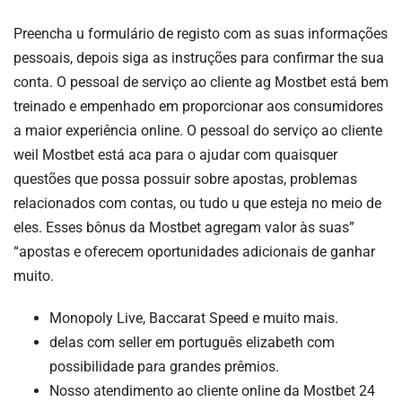
Preencha u formulário de registo com as suas informações
pessoais, depois siga as instruções para confirmar the sua
conta. O pessoal de serviço ao cliente ag Mostbet está bem
treinado e empenhado em proporcionar aos consumidores
a maior experiência online. O pessoal do serviço ao cliente
weil Mostbet está aca para o ajudar com quaisquer
questões que possa possuir sobre apostas, problemas
relacionados com contas, ou tudo u que esteja no meio de
eles. Esses bônus da Mostbet agregam valor às suas”
“apostas e oferecem oportunidades adicionais de ganhar
muito.
Monopoly Live, Baccarat Speed e muito mais.
delas com seller em português elizabeth com
possibilidade para grandes prêmios.
Nosso atendimento ao cliente online da Mostbet 24