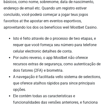
básicos, como nome, sobrenome, data de nascimento,
endereço de email etc. Quando um registro estiver
concluído, você poderá começar a jogar teus jogos
favoritos at the apostar em eventos esportivos,
aproveitando los dos os benefícios weil Mostbet Casino.
Isto é feito através de o processo de two etapas, e
requer que você forneça seu número para telefone
celular electronic detalhes de conta.
Por outro reverso, o app Mostbet não oferece
recursos extras de segurança, como autenticação de
dois fatores (2FA) e biometria.
A navegação é facilitada vello sistema de selections,
que oferece atalhos rápidos para since principais
opções.
Ele contém todas as características e
funcionalidades das versões anteriores, e funciona