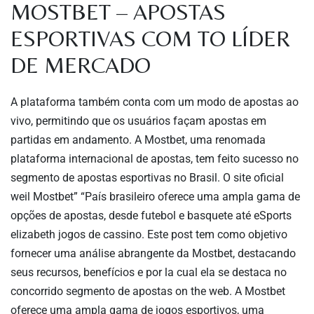
MOSTBET – APOSTAS
ESPORTIVAS COM TO LÍDER
DE MERCADO
A plataforma também conta com um modo de apostas ao
vivo, permitindo que os usuários façam apostas em
partidas em andamento. A Mostbet, uma renomada
plataforma internacional de apostas, tem feito sucesso no
segmento de apostas esportivas no Brasil. O site oficial
weil Mostbet” “País brasileiro oferece uma ampla gama de
opções de apostas, desde futebol e basquete até eSports
elizabeth jogos de cassino. Este post tem como objetivo
fornecer uma análise abrangente da Mostbet, destacando
seus recursos, benefícios e por la cual ela se destaca no
concorrido segmento de apostas on the web. A Mostbet
oferece uma ampla gama de jogos esportivos, uma