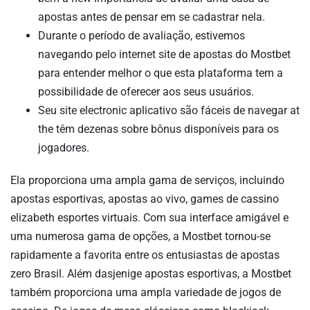
apostas antes de pensar em se cadastrar nela.
Durante o período de avaliação, estivemos
navegando pelo internet site de apostas do Mostbet
para entender melhor o que esta plataforma tem a
possibilidade de oferecer aos seus usuários.
Seu site electronic aplicativo são fáceis de navegar at
the têm dezenas sobre bônus disponíveis para os
jogadores.
Ela proporciona uma ampla gama de serviços, incluindo
apostas esportivas, apostas ao vivo, games de cassino
elizabeth esportes virtuais. Com sua interface amigável e
uma numerosa gama de opções, a Mostbet tornou-se
rapidamente a favorita entre os entusiastas de apostas
zero Brasil. Além dasjenige apostas esportivas, a Mostbet
também proporciona uma ampla variedade de jogos de