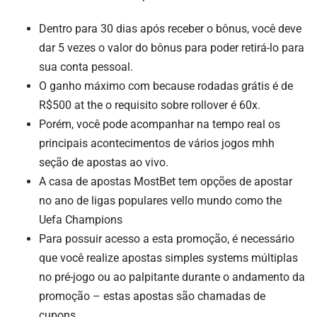
Dentro para 30 dias após receber o bônus, você deve
dar 5 vezes o valor do bônus para poder retirá-lo para
sua conta pessoal.
O ganho máximo com because rodadas grátis é de
R$500 at the o requisito sobre rollover é 60x.
Porém, você pode acompanhar na tempo real os
principais acontecimentos de vários jogos mhh
seção de apostas ao vivo.
A casa de apostas MostBet tem opções de apostar
no ano de ligas populares vello mundo como the
Uefa Champions
Para possuir acesso a esta promoção, é necessário
que você realize apostas simples systems múltiplas
no pré-jogo ou ao palpitante durante o andamento da
promoção – estas apostas são chamadas de
cupons.