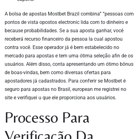
A bolsa de apostas Mostbet Brazil combina” “pessoas com
pontos de vista opostos electronic lida com to dinheiro e
because probabilidades. Se a sua aposta ganhar, você
receberá recurso financeiro da pessoa la cual apostou
contra você. Esse operador já é bem estabelecido no
mercado para apostas e tem uma ótima seleção afin de os
usuários. Além disso, conta apresentando um ótimo bônus
de boas-vindas, bem como diversas ofertas para
apostadores já cadastrados. Para conferir se Mostbet é
seguro para apostas no Brasil, european me registrei no
site e verifiquei u que ele proporciona aos usuários.
Processo Para
Verificação Da