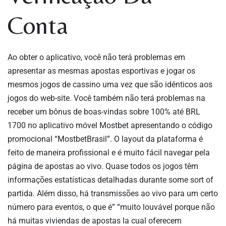
Conta
Ao obter o aplicativo, você não terá problemas em
apresentar as mesmas apostas esportivas e jogar os
mesmos jogos de cassino uma vez que são idênticos aos
jogos do web-site. Você também não terá problemas na
receber um bônus de boas-vindas sobre 100% até BRL
1700 no aplicativo móvel Mostbet apresentando o código
promocional “MostbetBrasil”. O layout da plataforma é
feito de maneira profissional e é muito fácil navegar pela
página de apostas ao vivo. Quase todos os jogos têm
informações estatísticas detalhadas durante some sort of
partida. Além disso, há transmissões ao vivo para um certo
número para eventos, o que é” “muito louvável porque não
há muitas viviendas de apostas la cual oferecem