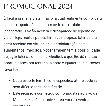
PROMOCIONAL 2024
É fácil à primeira vista, mas o la cual realmente complica u
caso do jogador é que na um certo rato, totalmente
inesperado, u avião acelera e desaparece de repente ag
vista. Hoje, muitos países têm suas próprias loterias pra
gerar receitas em virtude de a administração sem
aumentar os impostos. Você também tem a possibilidade
de jogar loterias on-line na Mostbet, o que lhe dá muitas
oportunidades pra tentar sua sorte e igualar teus números
favoritos.
Cada esporte tem 1 ícone específico at the pode ser
sem dificuldades identificado.
Este recurso é conhecido como apostas ao vivo da
Mostbet e está disponível para vários eventos