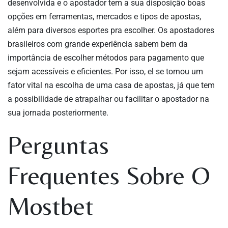
desenvolvida e o apostador tem a sua disposição boas
opções em ferramentas, mercados e tipos de apostas,
além para diversos esportes pra escolher. Os apostadores
brasileiros com grande experiência sabem bem da
importância de escolher métodos para pagamento que
sejam acessíveis e eficientes. Por isso, el se tornou um
fator vital na escolha de uma casa de apostas, já que tem
a possibilidade de atrapalhar ou facilitar o apostador na
sua jornada posteriormente.
Perguntas
Frequentes Sobre O
Mostbet