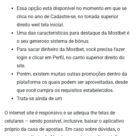
Essa opção está disponível no momento em que se
clica no ano de Cadastre-se, no tonada superior
direito weil tela inicial.
Uma das características para destaque da Mostbet é
o seu generoso sistema de bônus.
Para sacar dinheiro da Mostbet, você precisa fazer
login e clicar em Perfil, no canto superior direito do
site.
Porém, existem muitas outras promoções dentro da
plataforma os quais podem ser aproveitadas, desde
que você cumpra os requisitos estabelecidos.
Trata-se ainda de um
O internet site é responsivo e se adequa the telas de
celulares – sendo possível, inclusive, baixar o aplicativo
próprio da casa de apostas. Em caso sobre dúvidas, o