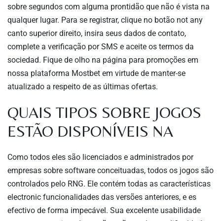
sobre segundos com alguma prontidão que não é vista na
qualquer lugar. Para se registrar, clique no botão not any
canto superior direito, insira seus dados de contato,
complete a verificação por SMS e aceite os termos da
sociedad. Fique de olho na página para promoções em
nossa plataforma Mostbet em virtude de manter-se
atualizado a respeito de as últimas ofertas.
QUAIS TIPOS SOBRE JOGOS
ESTÃO DISPONÍVEIS NA
Como todos eles são licenciados e administrados por
empresas sobre software conceituadas, todos os jogos são
controlados pelo RNG. Ele contém todas as características
electronic funcionalidades das versões anteriores, e es
efectivo de forma impecável. Sua excelente usabilidade