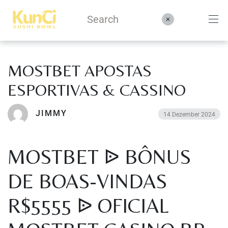
MOSTBET APOSTAS
Menüs
ESPORTIVAS & CASSINO
Kontakt
JIMMY
14 Dezember 2024
Reservieren
MOSTBET ᐉ BÔNUS
DE BOAS-VINDAS
R$5555 ᐉ OFICIAL