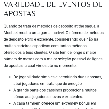
VARIEDADE DE EVENTOS DE
APOSTAS
Quando ze trata de métodos de depósito at the saque, a
Mostbet mostra uma gama incrível. O número de métodos
de depósito e tiro é excelente, considerando que não há
muitas carteiras esportivas com tantos métodos
oferecidos a teus clientes. O site tem de longe o maior
número de mesas com a maior seleção possível de lignes
de apostas la cual vimos até no momento.
De jogabilidade simples e permitindo duas apostas,
atrai jogadores em trata que de emoção
A grande parte dos cassinos proporciona muitos
bônus aos jogadores novos e existentes.
A casa também oferece um extremely bônus em