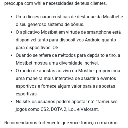
preocupa com while necessidades de teus clientes.
Uma dieses características de destaque da Mostbet é
o seu generoso sistema de bônus.
O aplicativo Mostbet em virtude de smartphone está
disponível tanto para dispositivos Android quanto
para dispositivos iOS.
Quando se refiere de métodos para depósito e tiro, a
Mostbet mostra uma diversidade incrível.
O modo de apostas ao vivo da Mostbet proporciona
uma maneira mais interativa de assistir a eventos
esportivos e fornece algum valor para as apostas
esportivas.
No site, os usuários podem apostar na” “fameuses
jogos como CS2, DOTA 2, LoL e Valorant.
Recomendamos fortemente que você forneça o máximo