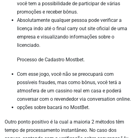
você tem a possibilidade de participar de várias
promoções e receber bônus.
Absolutamente qualquer pessoa pode verificar a
licença indo até o final carry out site oficial de uma
empresa e visualizando informações sobre o
licenciado.
Processo de Cadastro Mostbet.
Com esse jogo, você não se preocupará com
possíveis fraudes, mas como bônus, você terá a
atmosfera de um cassino real em casa e poderá
conversar com o revendedor via conversation online.
opções sobre bacará no MostBet.
Outro ponto positivo é la cual a maioria 2 métodos têm
tempo de processamento instantâneo. No caso dos