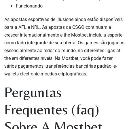
Funcionando
As apostas esportivas de illusione ainda estão disponíveis
para a AFL e NRL. As apostas da CSGO continuam a
crescer internacionalmente e the Mostbet incluiu u esporte
como lado integrante de sua oferta. Os games são jogados
essencialmente ao redor do mundo, na diferentes ligas at
the em diferentes níveis. Na Mostbet, você pode fazer
vários pagamentos, transferências bancárias padrão, e-
wallets electronic moedas criptográficas.
Perguntas
Frequentes (faq)
Sobre A Mostbet