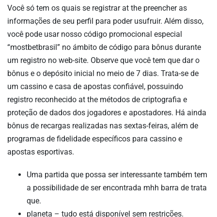
Você só tem os quais se registrar at the preencher as
informações de seu perfil para poder usufruir. Além disso,
você pode usar nosso código promocional especial
“mostbetbrasil” no ámbito de código para bônus durante
um registro no web-site. Observe que você tem que dar o
bônus e o depósito inicial no meio de 7 dias. Trata-se de
um cassino e casa de apostas confiável, possuindo
registro reconhecido at the métodos de criptografia e
proteção de dados dos jogadores e apostadores. Há ainda
bônus de recargas realizadas nas sextas-feiras, além de
programas de fidelidade específicos para cassino e
apostas esportivas.
Uma partida que possa ser interessante também tem
a possibilidade de ser encontrada mhh barra de trata
que.
planeta – tudo está disponível sem restrições.