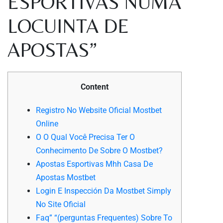
ESPORTIVAS NUMA
LOCUINTA DE
APOSTAS”
Content
Registro No Website Oficial Mostbet
Online
O O Qual Você Precisa Ter O
Conhecimento De Sobre O Mostbet?
Apostas Esportivas Mhh Casa De
Apostas Mostbet
Login E Inspección Da Mostbet Simply
No Site Oficial
Faq” “(perguntas Frequentes) Sobre To