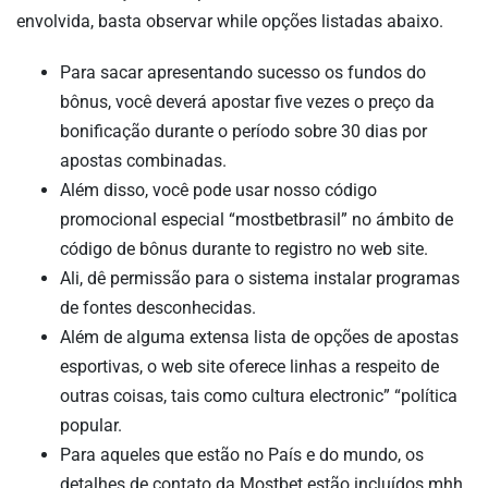
envolvida, basta observar while opções listadas abaixo.
Para sacar apresentando sucesso os fundos do
bônus, você deverá apostar five vezes o preço da
bonificação durante o período sobre 30 dias por
apostas combinadas.
Além disso, você pode usar nosso código
promocional especial “mostbetbrasil” no ámbito de
código de bônus durante to registro no web site.
Ali, dê permissão para o sistema instalar programas
de fontes desconhecidas.
Além de alguma extensa lista de opções de apostas
esportivas, o web site oferece linhas a respeito de
outras coisas, tais como cultura electronic” “política
popular.
Para aqueles que estão no País e do mundo, os
detalhes de contato da Mostbet estão incluídos mhh