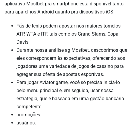
aplicativo Mostbet pra smartphone está disponível tanto
para aparelhos Android quanto pra dispositivos iOS.
Fãs de tênis podem apostar nos maiores torneios
ATP, WTA e ITF, tais como os Grand Slams, Copa
Davis,
Durante nossa análise ag Mostbet, descobrimos que
eles correspondem às expectativas, oferecendo aos
jogadores uma variedade de jogos de cassino para
agregar sua oferta de apostas esportivas.
Para jogar Aviator game, você só precisa iniciá-lo
pelo menu principal e, em seguida, usar nossa
estratégia, que é baseada em uma gestão bancária
competente.
promoções.
usuários.