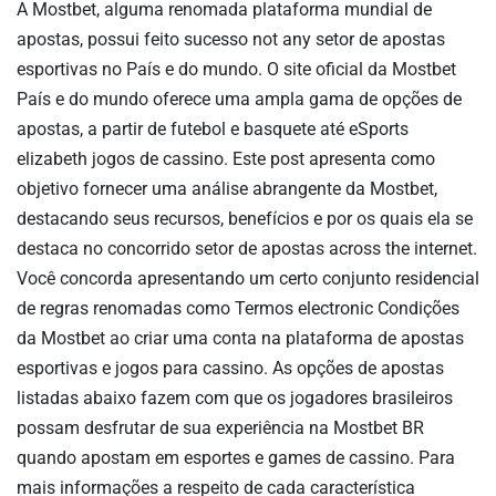
A Mostbet, alguma renomada plataforma mundial de
apostas, possui feito sucesso not any setor de apostas
esportivas no País e do mundo. O site oficial da Mostbet
País e do mundo oferece uma ampla gama de opções de
apostas, a partir de futebol e basquete até eSports
elizabeth jogos de cassino. Este post apresenta como
objetivo fornecer uma análise abrangente da Mostbet,
destacando seus recursos, benefícios e por os quais ela se
destaca no concorrido setor de apostas across the internet.
Você concorda apresentando um certo conjunto residencial
de regras renomadas como Termos electronic Condições
da Mostbet ao criar uma conta na plataforma de apostas
esportivas e jogos para cassino. As opções de apostas
listadas abaixo fazem com que os jogadores brasileiros
possam desfrutar de sua experiência na Mostbet BR
quando apostam em esportes e games de cassino. Para
mais informações a respeito de cada característica