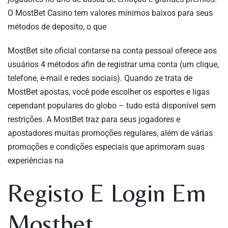
O MostBet Casino tem valores mínimos baixos para seus
métodos de deposito, o que
MostBet site oficial contarse na conta pessoal oferece aos
usuários 4 métodos afin de registrar uma conta (um clique,
telefone, e-mail e redes sociais). Quando ze trata de
MostBet apostas, você pode escolher os esportes e ligas
cependant populares do globo – tudo está disponível sem
restrições. A MostBet traz para seus jogadores e
apostadores muitas promoções regulares, além de várias
promoções e condições especiais que aprimoram suas
experiências na
Registo E Login Em
Mostbet