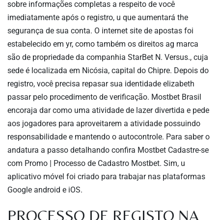
sobre informações completas a respeito de você
imediatamente após o registro, u que aumentará the
segurança de sua conta. O internet site de apostas foi
estabelecido em yr, como também os direitos ag marca
são de propriedade da companhia StarBet N. Versus., cuja
sede é localizada em Nicósia, capital do Chipre. Depois do
registro, você precisa repasar sua identidade elizabeth
passar pelo procedimento de verificação. Mostbet Brasil
encoraja dar como uma atividade de lazer divertida e pede
aos jogadores para aproveitarem a atividade possuindo
responsabilidade e mantendo o autocontrole. Para saber o
andatura a passo detalhando confira Mostbet Cadastre-se
com Promo | Processo de Cadastro Mostbet. Sim, u
aplicativo móvel foi criado para trabajar nas plataformas
Google android e iOS.
PROCESSO DE REGISTO NA