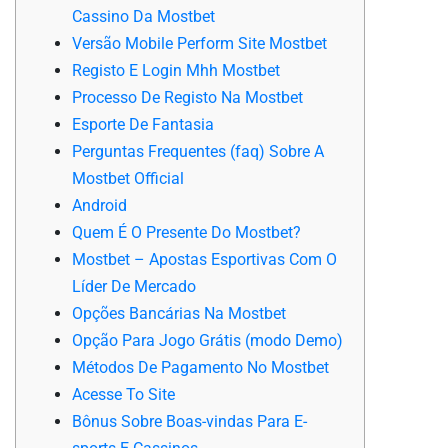
Cassino Da Mostbet
Versão Mobile Perform Site Mostbet
Registo E Login Mhh Mostbet
Processo De Registo Na Mostbet
Esporte De Fantasia
Perguntas Frequentes (faq) Sobre A
Mostbet Official
Android
Quem É O Presente Do Mostbet?
Mostbet – Apostas Esportivas Com O
Líder De Mercado
Opções Bancárias Na Mostbet
Opção Para Jogo Grátis (modo Demo)
Métodos De Pagamento No Mostbet
Acesse To Site
Bônus Sobre Boas-vindas Para E-