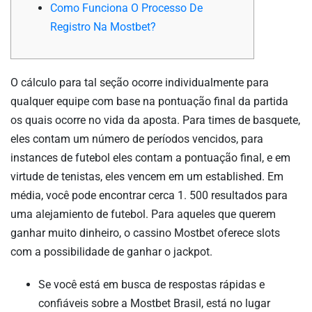
Como Funciona O Processo De
Registro Na Mostbet?
O cálculo para tal seção ocorre individualmente para
qualquer equipe com base na pontuação final da partida
os quais ocorre no vida da aposta. Para times de basquete,
eles contam um número de períodos vencidos, para
instances de futebol eles contam a pontuação final, e em
virtude de tenistas, eles vencem em um established. Em
média, você pode encontrar cerca 1. 500 resultados para
uma alejamiento de futebol. Para aqueles que querem
ganhar muito dinheiro, o cassino Mostbet oferece slots
com a possibilidade de ganhar o jackpot.
Se você está em busca de respostas rápidas e
confiáveis sobre a Mostbet Brasil, está no lugar