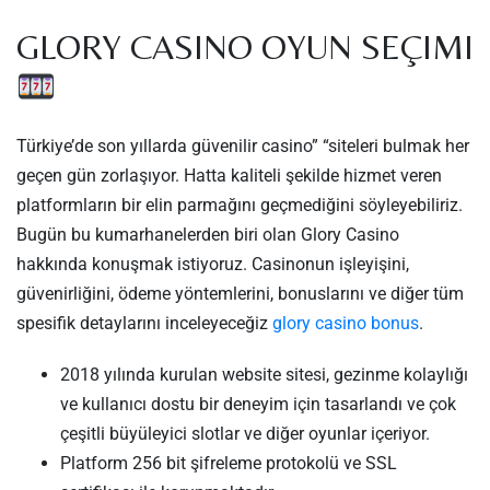
GLORY CASINO OYUN SEÇIMI
Türkiye’de son yıllarda güvenilir casino” “siteleri bulmak her
geçen gün zorlaşıyor. Hatta kaliteli şekilde hizmet veren
platformların bir elin parmağını geçmediğini söyleyebiliriz.
Bugün bu kumarhanelerden biri olan Glory Casino
hakkında konuşmak istiyoruz. Casinonun işleyişini,
güvenirliğini, ödeme yöntemlerini, bonuslarını ve diğer tüm
spesifik detaylarını inceleyeceğiz
glory casino bonus
.
2018 yılında kurulan website sitesi, gezinme kolaylığı
ve kullanıcı dostu bir deneyim için tasarlandı ve çok
çeşitli büyüleyici slotlar ve diğer oyunlar içeriyor.
Platform 256 bit şifreleme protokolü ve SSL