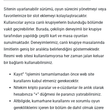
Sitenin uyarlanabilir sürümü, oyun sürecini yönetmeyi veya
favorilerinize bir slot eklemeyi kolaylaştıracaktır.
Kullanıcılar ayrıca canlı krupiyerlerin bulunduğu bölümde
vakit geçirebilirler. Burada, çekilişin deneyimli bir krupiye
tarafından yapıldığı çeşitli kart ve masa oyunları
sunulmaktadır. Deneyimlerimiz, canlı krupiye masalarında
limitlerin geniş bir aralıkta belirlendiğini göstermektedir.
Resmi web sitesi kullanılamıyorsa her zaman jalan keluar
bir bağlantı kullanabilirsiniz.
Kayıt” “işlemini tamamlamadan önce web site
kurallarını kabul etmeniz gerekecektir.
Nitekim kripto paralar ve e-cüzdanlar ile anlık olarak
hesabınıza “+” düğmesi ile paranızı yatırabilirsiniz.
Altbilgide, kumarhane kurallarını ve sorumlu oyun
gerekliliklerini içeren bir bölüm de dahil olmak üzere