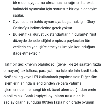
bir mobil uygulama olmamasına rağmen hareket
halindeki oyuncular için sorunsuz bir oyun deneyimi
sağlar.
Oyuncuların bahis oynamaya başlamak için Glory
Casino’yu indirmelerine gerek yoktur.
Bu sertifika, dürüstlük standartlarının durante” “üst
düzeyde denetlendiğini empieza paylaşılan tüm
verilerin en yeni şifreleme yazılımıyla korunduğunu
ifade etmektedir.
Hafif bir gecikmenin olabileceği (genellikle 24 saatten fazla
olmayan) tek istisna, para yatırma işlemlerinin kredi kartı,
NetBanking veya UPI kullanılarak yapılmasıdır. Diğer tüm
işlemlerin anında işlendiğinden ve para yatırma
işlemlerinden herhangi bir ek ücret alınmadığından emin
olabilirsiniz. Canlı krupiyeli oyunların tutkunları, bu
sağlayıcıların sunduğu 80’den fazla high grade oyunun