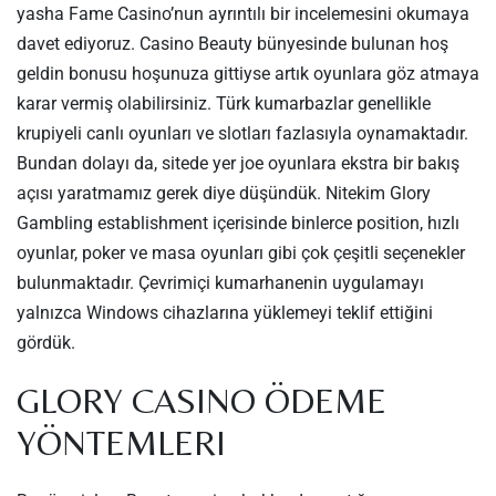
yasha Fame Casino’nun ayrıntılı bir incelemesini okumaya
davet ediyoruz. Casino Beauty bünyesinde bulunan hoş
geldin bonusu hoşunuza gittiyse artık oyunlara göz atmaya
karar vermiş olabilirsiniz. Türk kumarbazlar genellikle
krupiyeli canlı oyunları ve slotları fazlasıyla oynamaktadır.
Bundan dolayı da, sitede yer joe oyunlara ekstra bir bakış
açısı yaratmamız gerek diye düşündük. Nitekim Glory
Gambling establishment içerisinde binlerce position, hızlı
oyunlar, poker ve masa oyunları gibi çok çeşitli seçenekler
bulunmaktadır. Çevrimiçi kumarhanenin uygulamayı
yalnızca Windows cihazlarına yüklemeyi teklif ettiğini
gördük.
GLORY CASINO ÖDEME
YÖNTEMLERI