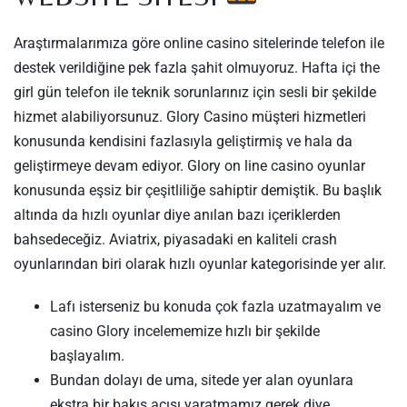
Araştırmalarımıza göre online casino sitelerinde telefon ile
destek verildiğine pek fazla şahit olmuyoruz. Hafta içi the
girl gün telefon ile teknik sorunlarınız için sesli bir şekilde
hizmet alabiliyorsunuz. Glory Casino müşteri hizmetleri
konusunda kendisini fazlasıyla geliştirmiş ve hala da
geliştirmeye devam ediyor. Glory on line casino oyunlar
konusunda eşsiz bir çeşitliliğe sahiptir demiştik. Bu başlık
altında da hızlı oyunlar diye anılan bazı içeriklerden
bahsedeceğiz. Aviatrix, piyasadaki en kaliteli crash
oyunlarından biri olarak hızlı oyunlar kategorisinde yer alır.
Lafı isterseniz bu konuda çok fazla uzatmayalım ve
casino Glory incelememize hızlı bir şekilde
başlayalım.
Bundan dolayı de uma, sitede yer alan oyunlara
ekstra bir bakış açısı yaratmamız gerek diye