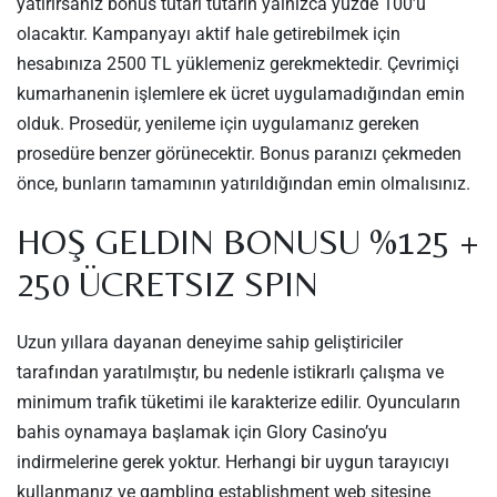
yatırırsanız bonus tutarı tutarın yalnızca yüzde 100’ü
olacaktır. Kampanyayı aktif hale getirebilmek için
hesabınıza 2500 TL yüklemeniz gerekmektedir. Çevrimiçi
kumarhanenin işlemlere ek ücret uygulamadığından emin
olduk. Prosedür, yenileme için uygulamanız gereken
prosedüre benzer görünecektir. Bonus paranızı çekmeden
önce, bunların tamamının yatırıldığından emin olmalısınız.
HOŞ GELDIN BONUSU %125 +
250 ÜCRETSIZ SPIN
Uzun yıllara dayanan deneyime sahip geliştiriciler
tarafından yaratılmıştır, bu nedenle istikrarlı çalışma ve
minimum trafik tüketimi ile karakterize edilir. Oyuncuların
bahis oynamaya başlamak için Glory Casino’yu
indirmelerine gerek yoktur. Herhangi bir uygun tarayıcıyı
kullanmanız ve gambling establishment web sitesine