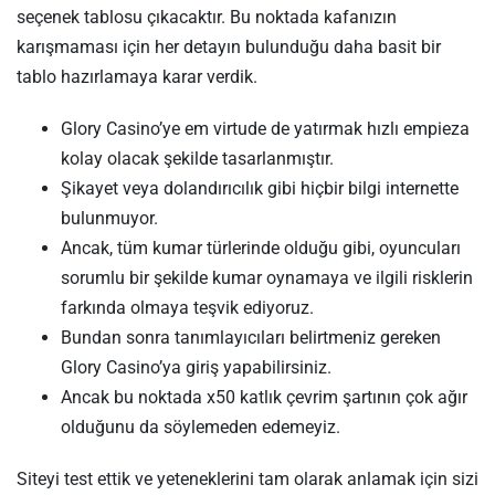
seçenek tablosu çıkacaktır. Bu noktada kafanızın
karışmaması için her detayın bulunduğu daha basit bir
tablo hazırlamaya karar verdik.
Glory Casino’ye em virtude de yatırmak hızlı empieza
kolay olacak şekilde tasarlanmıştır.
Şikayet veya dolandırıcılık gibi hiçbir bilgi internette
bulunmuyor.
Ancak, tüm kumar türlerinde olduğu gibi, oyuncuları
sorumlu bir şekilde kumar oynamaya ve ilgili risklerin
farkında olmaya teşvik ediyoruz.
Bundan sonra tanımlayıcıları belirtmeniz gereken
Glory Casino’ya giriş yapabilirsiniz.
Ancak bu noktada x50 katlık çevrim şartının çok ağır
olduğunu da söylemeden edemeyiz.
Siteyi test ettik ve yeteneklerini tam olarak anlamak için sizi