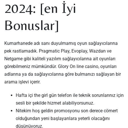
2024: [en İyi
Bonuslar]
Kumarhanede adı sanı duyulmamış oyun sağlayıcılarına
pek rastlamadık. Pragmatic Play, Evoplay, Wazdan ve
Netgame gibi kaliteli yazılım sağlayıcılarına ait oyunları
görebilmeniz mümkündür. Glory On line casino, oyunları
adlarına ya da sağlayıcılarına göre bulmanızı sağlayan bir
arama işlevi içerir.
Hafta içi the girl gün telefon ile teknik sorunlarınız için
sesli bir şekilde hizmet alabiliyorsunuz.
Nitekim hoş geldin promosyonu son derece cömert
olduğundan yeni başlayanlara yeterli olacağını
düşünüyoruz.