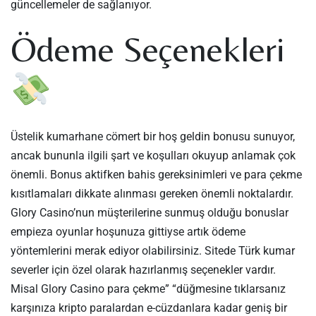
güncellemeler de sağlanıyor.
Ödeme Seçenekleri
Üstelik kumarhane cömert bir hoş geldin bonusu sunuyor,
ancak bununla ilgili şart ve koşulları okuyup anlamak çok
önemli. Bonus aktifken bahis gereksinimleri ve para çekme
kısıtlamaları dikkate alınması gereken önemli noktalardır.
Glory Casino’nun müşterilerine sunmuş olduğu bonuslar
empieza oyunlar hoşunuza gittiyse artık ödeme
yöntemlerini merak ediyor olabilirsiniz. Sitede Türk kumar
severler için özel olarak hazırlanmış seçenekler vardır.
Misal Glory Casino para çekme” “düğmesine tıklarsanız
karşınıza kripto paralardan e-cüzdanlara kadar geniş bir