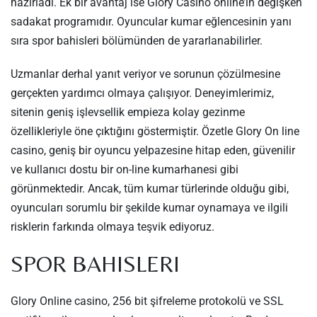
hazırladı. Ek bir avantaj ise Glory Casino online’ın değişken
sadakat programıdır. Oyuncular kumar eğlencesinin yanı
sıra spor bahisleri bölümünden de yararlanabilirler.
Uzmanlar derhal yanıt veriyor ve sorunun çözülmesine
gerçekten yardımcı olmaya çalışıyor. Deneyimlerimiz,
sitenin geniş işlevsellik empieza kolay gezinme
özellikleriyle öne çıktığını göstermiştir. Özetle Glory On line
casino, geniş bir oyuncu yelpazesine hitap eden, güvenilir
ve kullanıcı dostu bir on-line kumarhanesi gibi
görünmektedir. Ancak, tüm kumar türlerinde olduğu gibi,
oyuncuları sorumlu bir şekilde kumar oynamaya ve ilgili
risklerin farkında olmaya teşvik ediyoruz.
SPOR BAHISLERI
Glory Online casino, 256 bit şifreleme protokolü ve SSL