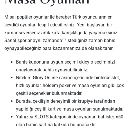
Misal popüler oyunlar ile beraber Türk oyuncuların en
sevdiği oyunları tespit edebilirsiniz. Yeni başlayan bir
kumar severseniz artık kafa karışıklığı da yaşamazsınız.
Sanal sporlar aynı zamanda” “istediğiniz zaman bahis
oynayabileceğiniz para kazanmanıza da olanak tanır.
Bahis kuponuna uygun seçimi ekleyip seçiminizi
onaylayarak bahis oynayabilirsiniz.
Nitekim Glory Online casino içerisinde binlerce slot,
hızlı oyunlar, holdem poker ve masa oyunları gibi çok
çeşitli seçenekler bulunmaktadır.
Burada, çekilişin deneyimli bir krupiye tarafından
yapıldığı çeşitli kart ve masa oyunları sunulmaktadır.
Yalnızca SLOTS kategorisinde oynanan bahisler, x50
olan bahis şartına katkıda bulunacaktır.