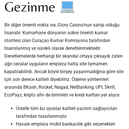
Gezinme
Bir diğer önemli nokta ise, Glory Casino’nun sahip olduğu
lisanstır. Kumarhane dünyanın sobre önemli kumar
otoritesi olan Curaçao Kumar Komisyonu tarafından
lisanslanmış ve sürekli olarak denetlenmektedir.
Denetlemelerde herhangi bir skandal ortaya çıksaydı zaten
ağır cezalar uygulanır empieza hatta site tamamen
kapatılabilirdi. Ancak böyle birşey yaşanmadığına göre site
için son derece kaliteli diyebiliriz. Ödeme yöntemleri
arasında BKash, Rocket, Nagad, NetBanking, UPI, Skrill,
EcoPayz, kripto afin de birimleri ve kredi kartları yer alıyor.
Üstelik tüm bu oyunlar kaliteli yazılım sağlayıcıları
tarafından tasarlanmıştır.
Havale empieza mobil bankacılık gibi seçenekleri