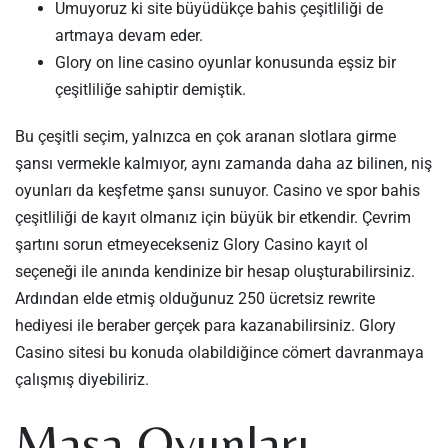
Umuyoruz ki site büyüdükçe bahis çeşitliliği de
artmaya devam eder.
Glory on line casino oyunlar konusunda eşsiz bir
çeşitliliğe sahiptir demiştik.
Bu çeşitli seçim, yalnızca en çok aranan slotlara girme
şansı vermekle kalmıyor, aynı zamanda daha az bilinen, niş
oyunları da keşfetme şansı sunuyor. Casino ve spor bahis
çeşitliliği de kayıt olmanız için büyük bir etkendir. Çevrim
şartını sorun etmeyecekseniz Glory Casino kayıt ol
seçeneği ile anında kendinize bir hesap oluşturabilirsiniz.
Ardından elde etmiş olduğunuz 250 ücretsiz rewrite
hediyesi ile beraber gerçek para kazanabilirsiniz. Glory
Casino sitesi bu konuda olabildiğince cömert davranmaya
çalışmış diyebiliriz.
Masa Oyunları