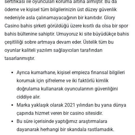
sertifikası ile oyuncuları koruma altına almıştır. Bu da
ödeme ve kişisel tüm bilgilerinizin üst düzey güvenlik
nedeniyle asla çalınamayacağının bir kanıtıdır. Glory
Casino bahis şirketi görüldüğü üzere kısıtlı da olsa bir spor
bahis bültenine sahiptir. Umuyoruz ki site büyüdükçe bahis
çeşitliliği sobre artmaya devam eder. Üstelik tüm bu
oyunlar kaliteli yazılım sağlayıcıları tarafından
tasarlanmıştır.
Ayrıca kumarhane, kişisel empieza finansal bilgileri
korumak için şifreleme ve iki faktörlü kimlik
doğrulama kullanarak oyuncularının güvenliğini
ciddiye alır.
Marka yaklaşık olarak 2021 yılından bu yana dünya
çapında hizmet veren bir casino sitesidir.
Bu süre içerisinde yaptığımız araştırmalara
dayanarak herhangi bir skandala rastlamadık.