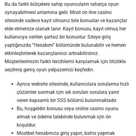
Bu da farklı bütçelere sahip oyuncuların rahatça oyun
oynayabilmesi anlamına gelir. Most on line casino
sitesinde sadece kayıt olmanız bile bonuslar ve kazançlar
elde etmenize olanak tanır. Kayıt bonusu, kayıt olmuş her
kullanıcıya verilen şartsız bir bonustur. Siteye giriş
yaptığınızda “Hesabım” bölümünde bulunabilir ve hemen
etkinleştirilerek kazançlarınızı artırabilirsiniz.
Müşterilerimizin farklı tercihlerini karşılamak için titizlikle
seçilmiş geniş oyun yelpazemizi keşfedin.
Ayrıca website sitesinde, kullanıcılara sorularına hızlı
çözümler sunmak için sık sorulan sorulara yanıt
veren kapsamlı bir SSS bölümü bulunmaktadır.
Bu, hoşgeldin bonusu veya online casino oyunu
almak ve ödeme talebinde bulunmak için ön
koşuldur.
Mostbet hesabınıza giriş yapın, bahis yapmak