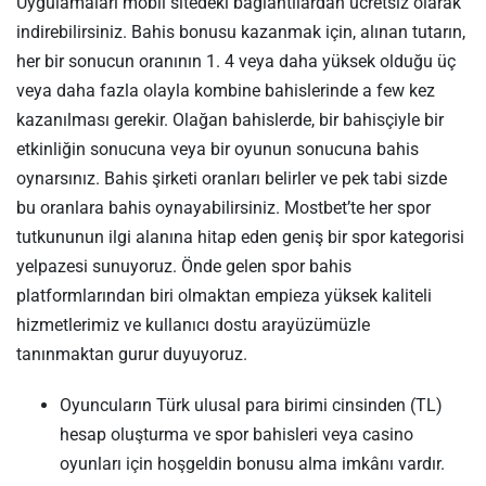
Uygulamaları mobil sitedeki bağlantılardan ücretsiz olarak
indirebilirsiniz. Bahis bonusu kazanmak için, alınan tutarın,
her bir sonucun oranının 1. 4 veya daha yüksek olduğu üç
veya daha fazla olayla kombine bahislerinde a few kez
kazanılması gerekir. Olağan bahislerde, bir bahisçiyle bir
etkinliğin sonucuna veya bir oyunun sonucuna bahis
oynarsınız. Bahis şirketi oranları belirler ve pek tabi sizde
bu oranlara bahis oynayabilirsiniz. Mostbet’te her spor
tutkununun ilgi alanına hitap eden geniş bir spor kategorisi
yelpazesi sunuyoruz. Önde gelen spor bahis
platformlarından biri olmaktan empieza yüksek kaliteli
hizmetlerimiz ve kullanıcı dostu arayüzümüzle
tanınmaktan gurur duyuyoruz.
Oyuncuların Türk ulusal para birimi cinsinden (TL)
hesap oluşturma ve spor bahisleri veya casino
oyunları için hoşgeldin bonusu alma imkânı vardır.