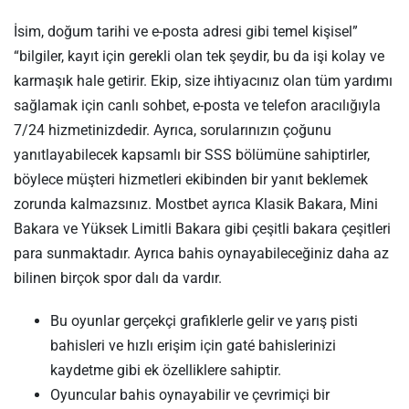
İsim, doğum tarihi ve e-posta adresi gibi temel kişisel”
“bilgiler, kayıt için gerekli olan tek şeydir, bu da işi kolay ve
karmaşık hale getirir. Ekip, size ihtiyacınız olan tüm yardımı
sağlamak için canlı sohbet, e-posta ve telefon aracılığıyla
7/24 hizmetinizdedir. Ayrıca, sorularınızın çoğunu
yanıtlayabilecek kapsamlı bir SSS bölümüne sahiptirler,
böylece müşteri hizmetleri ekibinden bir yanıt beklemek
zorunda kalmazsınız. Mostbet ayrıca Klasik Bakara, Mini
Bakara ve Yüksek Limitli Bakara gibi çeşitli bakara çeşitleri
para sunmaktadır. Ayrıca bahis oynayabileceğiniz daha az
bilinen birçok spor dalı da vardır.
Bu oyunlar gerçekçi grafiklerle gelir ve yarış pisti
bahisleri ve hızlı erişim için gaté bahislerinizi
kaydetme gibi ek özelliklere sahiptir.
Oyuncular bahis oynayabilir ve çevrimiçi bir