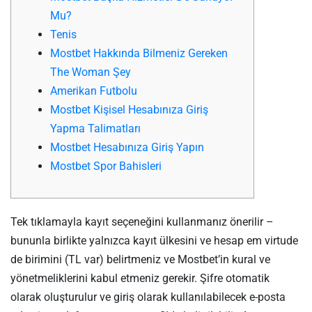
Mu?
Tenis
Mostbet Hakkında Bilmeniz Gereken
The Woman Şey
Amerikan Futbolu
Mostbet Kişisel Hesabınıza Giriş
Yapma Talimatları
Mostbet Hesabınıza Giriş Yapın
Mostbet Spor Bahisleri
Tek tıklamayla kayıt seçeneğini kullanmanız önerilir –
bununla birlikte yalnızca kayıt ülkesini ve hesap em virtude
de birimini (TL var) belirtmeniz ve Mostbet’in kural ve
yönetmeliklerini kabul etmeniz gerekir. Şifre otomatik
olarak oluşturulur ve giriş olarak kullanılabilecek e-posta