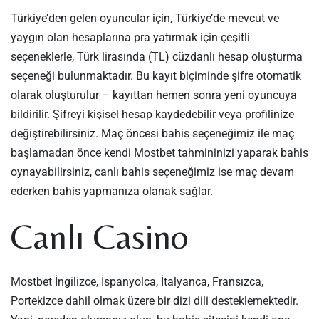
Türkiye’den gelen oyuncular için, Türkiye’de mevcut ve
yaygın olan hesaplarına pra yatırmak için çeşitli
seçeneklerle, Türk lirasında (TL) cüzdanlı hesap oluşturma
seçeneği bulunmaktadır. Bu kayıt biçiminde şifre otomatik
olarak oluşturulur – kayıttan hemen sonra yeni oyuncuya
bildirilir. Şifreyi kişisel hesap kaydedebilir veya profilinize
değiştirebilirsiniz. Maç öncesi bahis seçeneğimiz ile maç
başlamadan önce kendi Mostbet tahmininizi yaparak bahis
oynayabilirsiniz, canlı bahis seçeneğimiz ise maç devam
ederken bahis yapmanıza olanak sağlar.
Canlı Casino
Mostbet İngilizce, İspanyolca, İtalyanca, Fransızca,
Portekizce dahil olmak üzere bir dizi dili desteklemektedir.