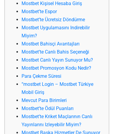
Mostbet Kişisel Hesaba Giriş
Mostbet’te Espor
Mostbet’te Ücretsiz Döndürme
Mostbet Uygulamasını Indirebilir
Miyim?
Mostbet Bahisçi Avantajları
Mostbet’te Canlı Bahis Seçeneği
Mostbet Canlı Yayın Sunuyor Mu?
Mostbet Promosyon Kodu Nedir?
Para Çekme Süresi
“mostbet Login – Mostbet Türkiye
Mobil Giriş
Mevcut Para Birimleri
Mostbet’te Ödül Puanları
Mostbet’te Kriket Maçlarının Canlı
Yayınlarını Izleyebilir Miyim?
Mostbet Başka Hizmetler De Sunuyor