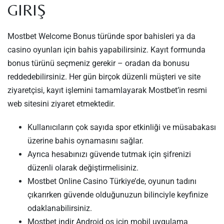
GIRIŞ
Mostbet Welcome Bonus türünde spor bahisleri ya da
casino oyunları için bahis yapabilirsiniz. Kayıt formunda
bonus türünü seçmeniz gerekir – oradan da bonusu
reddedebilirsiniz. Her gün birçok düzenli müşteri ve site
ziyaretçisi, kayıt işlemini tamamlayarak Mostbet’in resmi
web sitesini ziyaret etmektedir.
Kullanıcıların çok sayıda spor etkinliği ve müsabakası
üzerine bahis oynamasını sağlar.
Ayrıca hesabınızı güvende tutmak için şifrenizi
düzenli olarak değiştirmelisiniz.
Mostbet Online Casino Türkiye’de, oyunun tadını
çıkarırken güvende olduğunuzun bilinciyle keyfinize
odaklanabilirsiniz.
Mostbet indir Android os için mobil uygulama