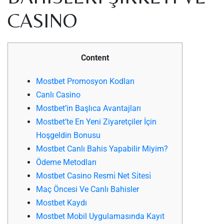
CASINO
Content
Mostbet Promosyon Kodları
Canlı Casino
Mostbet’in Başlıca Avantajları
Mostbet’te En Yeni Ziyaretçiler İçin
Hoşgeldin Bonusu
Mostbet Canlı Bahis Yapabilir Miyim?
Ödeme Metodları
Mostbet Casino Resmi̇ Net Si̇tesi̇
Maç Öncesi Ve Canlı Bahisler
Mostbet Kaydı
Mostbet Mobil Uygulamasında Kayıt