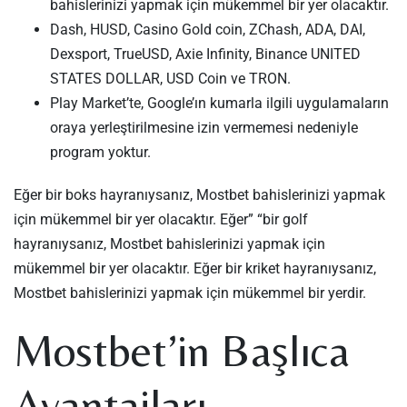
bahislerinizi yapmak için mükemmel bir yer olacaktır.
Dash, HUSD, Casino Gold coin, ZChash, ADA, DAI,
Dexsport, TrueUSD, Axie Infinity, Binance UNITED
STATES DOLLAR, USD Coin ve TRON.
Play Market’te, Google’ın kumarla ilgili uygulamaların
oraya yerleştirilmesine izin vermemesi nedeniyle
program yoktur.
Eğer bir boks hayranıysanız, Mostbet bahislerinizi yapmak
için mükemmel bir yer olacaktır. Eğer” “bir golf
hayranıysanız, Mostbet bahislerinizi yapmak için
mükemmel bir yer olacaktır. Eğer bir kriket hayranıysanız,
Mostbet bahislerinizi yapmak için mükemmel bir yerdir.
Mostbet’in Başlıca
Avantajları