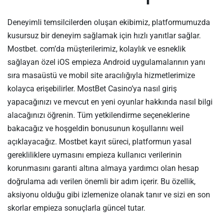
Deneyimli temsilcilerden oluşan ekibimiz, platformumuzda
kusursuz bir deneyim sağlamak için hızlı yanıtlar sağlar.
Mostbet. com’da müşterilerimiz, kolaylık ve esneklik
sağlayan özel iOS empieza Android uygulamalarının yanı
sıra masaüstü ve mobil site aracılığıyla hizmetlerimize
kolayca erişebilirler. MostBet Casino’ya nasıl giriş
yapacağınızı ve mevcut en yeni oyunlar hakkında nasıl bilgi
alacağınızı öğrenin. Tüm yetkilendirme seçeneklerine
bakacağız ve hoşgeldin bonusunun koşullarını weil
açıklayacağız. Mostbet kayıt süreci, platformun yasal
gerekliliklere uymasını empieza kullanıcı verilerinin
korunmasını garanti altına almaya yardımcı olan hesap
doğrulama adı verilen önemli bir adım içerir. Bu özellik,
aksiyonu olduğu gibi izlemenize olanak tanır ve sizi en son
skorlar empieza sonuçlarla güncel tutar.