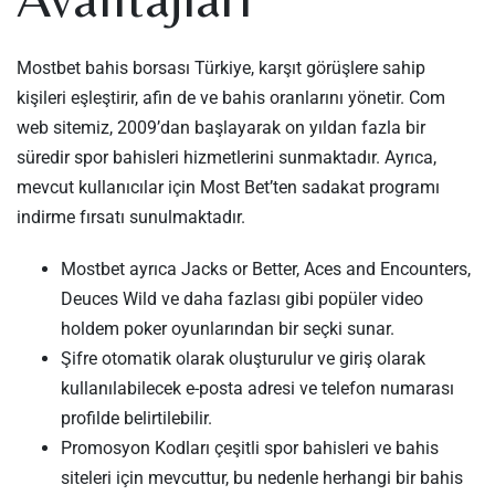
Mostbet bahis borsası Türkiye, karşıt görüşlere sahip
kişileri eşleştirir, afin de ve bahis oranlarını yönetir. Com
web sitemiz, 2009’dan başlayarak on yıldan fazla bir
süredir spor bahisleri hizmetlerini sunmaktadır. Ayrıca,
mevcut kullanıcılar için Most Bet’ten sadakat programı
indirme fırsatı sunulmaktadır.
Mostbet ayrıca Jacks or Better, Aces and Encounters,
Deuces Wild ve daha fazlası gibi popüler video
holdem poker oyunlarından bir seçki sunar.
Şifre otomatik olarak oluşturulur ve giriş olarak
kullanılabilecek e-posta adresi ve telefon numarası
profilde belirtilebilir.
Promosyon Kodları çeşitli spor bahisleri ve bahis
siteleri için mevcuttur, bu nedenle herhangi bir bahis