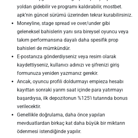
yoldan gidebilir ve programı kaldırabilir, mostbet.
apk’nin güncel sürümü üzerinden tekrar kurabilirsiniz.
Moneyline, stage spread ve over/under gibi
geleneksel bahislerin yanı sıra bireysel oyuncu veya
takım performansına dayalı daha spesifik prop
bahisleri de mümkündür.
E-postanıza gönderdiyseniz veya resim olarak
kaydettiyseniz, kullanıcı adınızı ve şifrenizi giriş
formunuza yeniden yazmanız gerekir.
Ancak, oyuncu profili doldurmayı empieza hesabı
kayıttan sonraki yarım saat içinde para yatırmayı
başardıysa, ilk depozitonun %125’i tutarında bonus
verilecektir.
Genellikle doğrulama, daha önce yapılan
mevduatlardan birkaç kat daha büyük bir miktarın
ödenmesi istendiğinde yapılır.