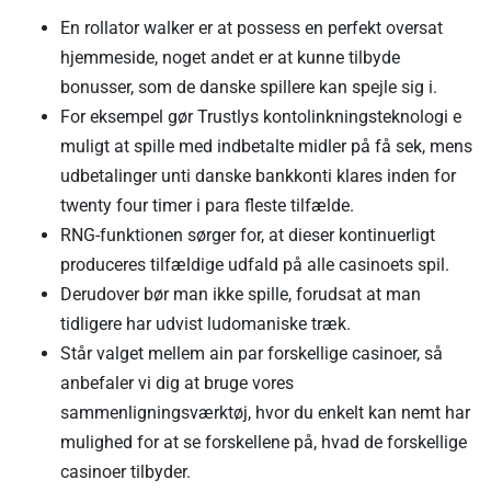
En rollator walker er at possess en perfekt oversat
hjemmeside, noget andet er at kunne tilbyde
bonusser, som de danske spillere kan spejle sig i.
For eksempel gør Trustlys kontolinkningsteknologi e
muligt at spille med indbetalte midler på få sek, mens
udbetalinger unti danske bankkonti klares inden for
twenty four timer i para fleste tilfælde.
RNG-funktionen sørger for, at dieser kontinuerligt
produceres tilfældige udfald på alle casinoets spil.
Derudover bør man ikke spille, forudsat at man
tidligere har udvist ludomaniske træk.
Står valget mellem ain par forskellige casinoer, så
anbefaler vi dig at bruge vores
sammenligningsværktøj, hvor du enkelt kan nemt har
mulighed for at se forskellene på, hvad de forskellige
casinoer tilbyder.