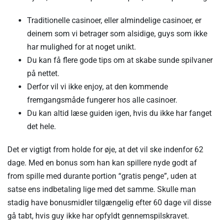
Traditionelle casinoer, eller almindelige casinoer, er
deinem som vi betrager som alsidige, guys som ikke
har mulighed for at noget unikt.
Du kan få flere gode tips om at skabe sunde spilvaner
på nettet.
Derfor vil vi ikke enjoy, at den kommende
fremgangsmåde fungerer hos alle casinoer.
Du kan altid læse guiden igen, hvis du ikke har fanget
det hele.
Det er vigtigt from holde for øje, at det vil ske indenfor 62
dage. Med en bonus som han kan spillere nyde godt af
from spille med durante portion “gratis penge”, uden at
satse ens indbetaling lige med det samme. Skulle man
stadig have bonusmidler tilgængelig efter 60 dage vil disse
gå tabt, hvis guy ikke har opfyldt gennemspilskravet.