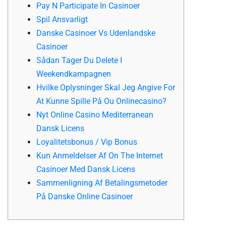
Pay N Participate In Casinoer
Spil Ansvarligt
Danske Casinoer Vs Udenlandske
Casinoer
Sådan Tager Du Delete I
Weekendkampagnen
Hvilke Oplysninger Skal Jeg Angive For
At Kunne Spille På Ou Onlinecasino?
Nyt Online Casino Mediterranean
Dansk Licens
Loyalitetsbonus / Vip Bonus
Kun Anmeldelser Af On The Internet
Casinoer Med Dansk Licens
Sammenligning Af Betalingsmetoder
På Danske Online Casinoer