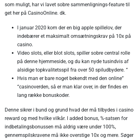
som muligt, har vi lavet sobre sammenlignings-feature til
get her på CasinoOnline. dk.
I januar 2020 kom der en big apple spillelov, der
indebærer et maksimalt omsætningskrav på 10x på
casino.
Video slots, eller blot slots, spiller sobre central rolle
på denne hjemmeside, og du kan nyde tusindvis af
alsidige topkvalitetsspil fra over 50 spiludbydere. “
Hvis man er bare noget bekendt med den online”
“casinoverden, så er man klar over, in der findes en
lang række bonuskoder.
Denne sikrer i bund og grund hvad der må tilbydes i casino
reward og med hvilke vilkår. I added bonus, %-satsen for
indbetalingsbonussen må aldrig være under 100%,
gennemspilskravene må ikke overstige 10x og mere. Søger