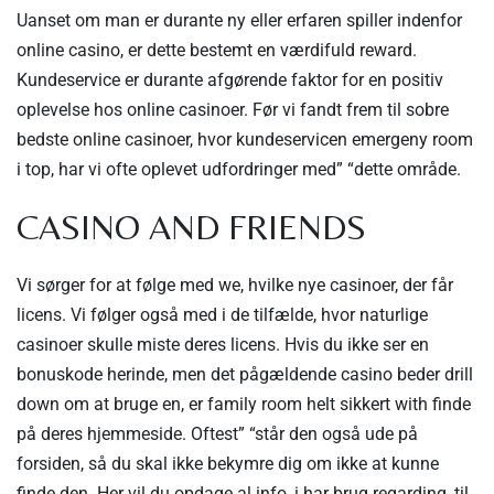
Uanset om man er durante ny eller erfaren spiller indenfor
online casino, er dette bestemt en værdifuld reward.
Kundeservice er durante afgørende faktor for en positiv
oplevelse hos online casinoer. Før vi fandt frem til sobre
bedste online casinoer, hvor kundeservicen emergeny room
i top, har vi ofte oplevet udfordringer med” “dette område.
CASINO AND FRIENDS
Vi sørger for at følge med we, hvilke nye casinoer, der får
licens. Vi følger også med i de tilfælde, hvor naturlige
casinoer skulle miste deres licens. Hvis du ikke ser en
bonuskode herinde, men det pågældende casino beder drill
down om at bruge en, er family room helt sikkert with finde
på deres hjemmeside. Oftest” “står den også ude på
forsiden, så du skal ikke bekymre dig om ikke at kunne
finde den. Her vil du opdage al info, i har brug regarding, til