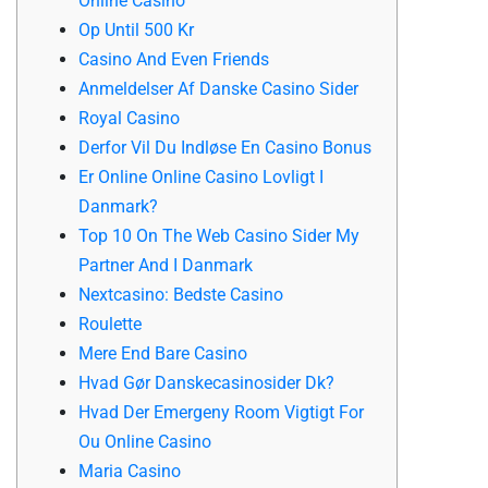
Online Casino
Op Until 500 Kr
Casino And Even Friends
Anmeldelser Af Danske Casino Sider
Royal Casino
Derfor Vil Du Indløse En Casino Bonus
Er Online Online Casino Lovligt I
Danmark?
Top 10 On The Web Casino Sider My
Partner And I Danmark
Nextcasino: Bedste Casino
Roulette
Mere End Bare Casino
Hvad Gør Danskecasinosider Dk?
Hvad Der Emergeny Room Vigtigt For
Ou Online Casino
Maria Casino