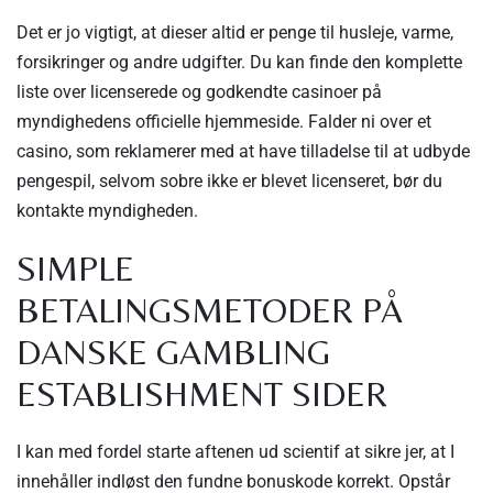
Det er jo vigtigt, at dieser altid er penge til husleje, varme,
forsikringer og andre udgifter. Du kan finde den komplette
liste over licenserede og godkendte casinoer på
myndighedens officielle hjemmeside. Falder ni over et
casino, som reklamerer med at have tilladelse til at udbyde
pengespil, selvom sobre ikke er blevet licenseret, bør du
kontakte myndigheden.
SIMPLE
BETALINGSMETODER PÅ
DANSKE GAMBLING
ESTABLISHMENT SIDER
I kan med fordel starte aftenen ud scientif at sikre jer, at I
innehåller indløst den fundne bonuskode korrekt. Opstår