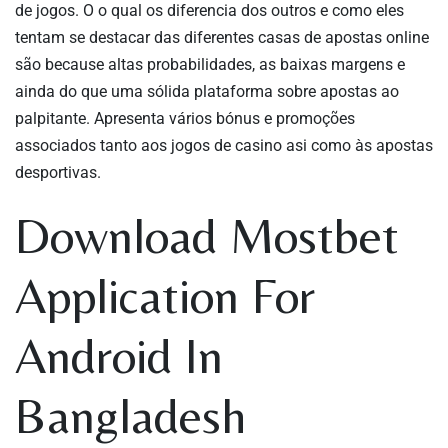
de jogos. O o qual os diferencia dos outros e como eles
tentam se destacar das diferentes casas de apostas online
são because altas probabilidades, as baixas margens e
ainda do que uma sólida plataforma sobre apostas ao
palpitante. Apresenta vários bónus e promoções
associados tanto aos jogos de casino asi como às apostas
desportivas.
Download Mostbet
Application For
Android In
Bangladesh