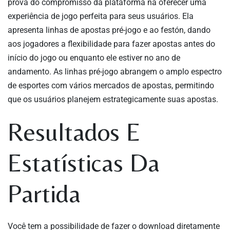
prova do compromisso da plataforma na oferecer uma
experiência de jogo perfeita para seus usuários. Ela
apresenta linhas de apostas pré-jogo e ao festón, dando
aos jogadores a flexibilidade para fazer apostas antes do
início do jogo ou enquanto ele estiver no ano de
andamento. As linhas pré-jogo abrangem o amplo espectro
de esportes com vários mercados de apostas, permitindo
que os usuários planejem estrategicamente suas apostas.
Resultados E
Estatísticas Da
Partida
Você tem a possibilidade de fazer o download diretamente