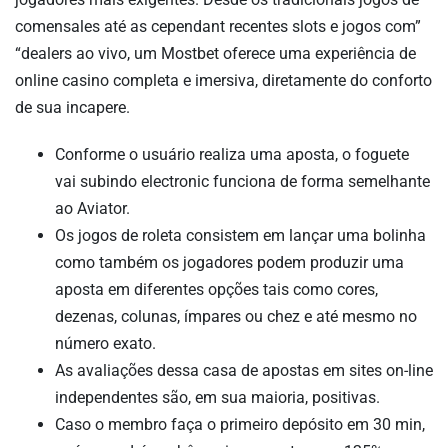
comensales até as cependant recentes slots e jogos com”
“dealers ao vivo, um Mostbet oferece uma experiência de
online casino completa e imersiva, diretamente do conforto
de sua incapere.
Conforme o usuário realiza uma aposta, o foguete
vai subindo electronic funciona de forma semelhante
ao Aviator.
Os jogos de roleta consistem em lançar uma bolinha
como também os jogadores podem produzir uma
aposta em diferentes opções tais como cores,
dezenas, colunas, ímpares ou chez e até mesmo no
número exato.
As avaliações dessa casa de apostas em sites on-line
independentes são, em sua maioria, positivas.
Caso o membro faça o primeiro depósito em 30 min,