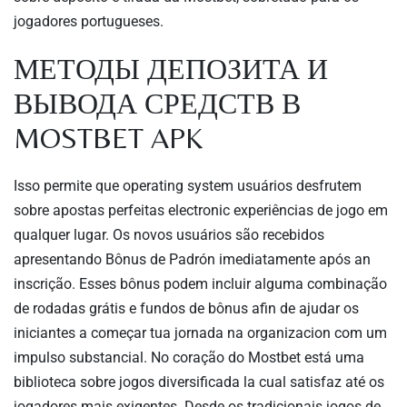
jogadores portugueses.
МЕТОДЫ ДЕПОЗИТА И
ВЫВОДА СРЕДСТВ В
MOSTBET APK
Isso permite que operating system usuários desfrutem
sobre apostas perfeitas electronic experiências de jogo em
qualquer lugar. Os novos usuários são recebidos
apresentando Bônus de Padrón imediatamente após an
inscrição. Esses bônus podem incluir alguma combinação
de rodadas grátis e fundos de bônus afin de ajudar os
iniciantes a começar tua jornada na organizacion com um
impulso substancial. No coração do Mostbet está uma
biblioteca sobre jogos diversificada la cual satisfaz até os
jogadores mais exigentes. Desde os tradicionais jogos de