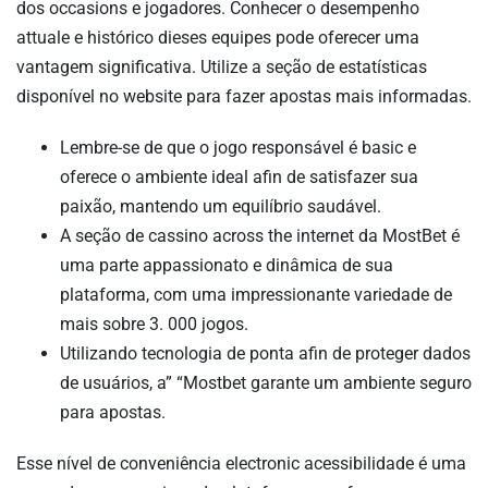
dos occasions e jogadores. Conhecer o desempenho
attuale e histórico dieses equipes pode oferecer uma
vantagem significativa. Utilize a seção de estatísticas
disponível no website para fazer apostas mais informadas.
Lembre-se de que o jogo responsável é basic e
oferece o ambiente ideal afin de satisfazer sua
paixão, mantendo um equilíbrio saudável.
A seção de cassino across the internet da MostBet é
uma parte appassionato e dinâmica de sua
plataforma, com uma impressionante variedade de
mais sobre 3. 000 jogos.
Utilizando tecnologia de ponta afin de proteger dados
de usuários, a” “Mostbet garante um ambiente seguro
para apostas.
Esse nível de conveniência electronic acessibilidade é uma