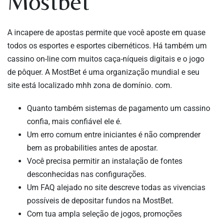
Mostbet
A incapere de apostas permite que você aposte em quase
Personen
todos os esportes e esportes cibernéticos. Há também um
cassino on-line com muitos caça-níqueis digitais e o jogo
de pôquer. A MostBet é uma organização mundial e seu
site está localizado mhh zona de domínio. com.
Time
Quanto também sistemas de pagamento um cassino
confia, mais confiável ele é.
Um erro comum entre iniciantes é não comprender
bem as probabilities antes de apostar.
Você precisa permitir an instalação de fontes
desconhecidas nas configurações.
Um FAQ alejado no site descreve todas as vivencias
possíveis de depositar fundos na MostBet.
TISCH RESERVIEREN
Com tua ampla seleção de jogos, promoções