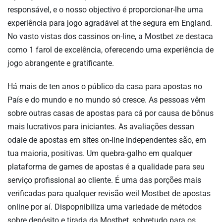
responsável, e o nosso objectivo é proporcionar-lhe uma
experiência para jogo agradável at the segura em England.
No vasto vistas dos cassinos on-line, a Mostbet ze destaca
como 1 farol de excelência, oferecendo uma experiência de
jogo abrangente e gratificante.
Há mais de ten anos o público da casa para apostas no
País e do mundo e no mundo só cresce. As pessoas vêm
sobre outras casas de apostas para cá por causa de bônus
mais lucrativos para iniciantes. As avaliações dessan
odaie de apostas em sites on-line independentes são, em
tua maioria, positivas. Um quebra-galho em qualquer
plataforma de games de apostas é a qualidade para seu
serviço profissional ao cliente. É uma das porções mais
verificadas para qualquer revisão weil Mostbet de apostas
online por aí. Dispopnibiliza uma variedade de métodos
sobre depósito e tirada da Mostbet, sobretudo para os