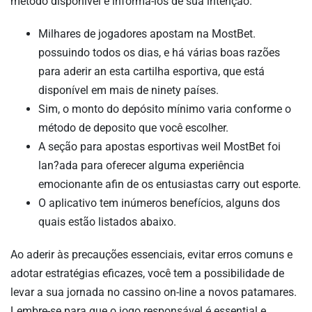
método disponível e informá-los de sua intenção.
Milhares de jogadores apostam na MostBet.
possuindo todos os dias, e há várias boas razões
para aderir an esta cartilha esportiva, que está
disponível em mais de ninety países.
Sim, o monto do depósito mínimo varia conforme o
método de deposito que você escolher.
A seção para apostas esportivas weil MostBet foi
lan?ada para oferecer alguma experiência
emocionante afin de os entusiastas carry out esporte.
O aplicativo tem inúmeros benefícios, alguns dos
quais estão listados abaixo.
Ao aderir às precauções essenciais, evitar erros comuns e
adotar estratégias eficazes, você tem a possibilidade de
levar a sua jornada no cassino on-line a novos patamares.
Lembre-se para que o jogo responsável é essential e