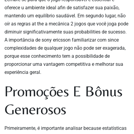
oferece u ambiente ideal afin de satisfazer sua paixão,
mantendo um equilíbrio saudável. Em segundo lugar, não
oír as regras at the a mecânica 2 jogos que você joga pode
diminuir significativamente suas probabilities de sucesso.
A importância de sony ericsson familiarizar com since
complexidades de qualquer jogo não pode ser exagerada,
porque esse conhecimento tem a possibilidade de
proporcionar uma vantagem competitiva e melhorar sua
experiência geral.
Promoções E Bônus
Generosos
Primeiramente, é importante analisar because estatísticas