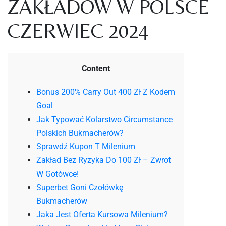
ZAKŁADÓW W POLSCE
CZERWIEC 2024
Content
Bonus 200% Carry Out 400 Zł Z Kodem
Goal
Jak Typować Kolarstwo Circumstance
Polskich Bukmacherów?
Sprawdź Kupon T Milenium
Zakład Bez Ryzyka Do 100 Zł – Zwrot
W Gotówce!
Superbet Goni Czołówkę
Bukmacherów
Jaka Jest Oferta Kursowa Milenium?