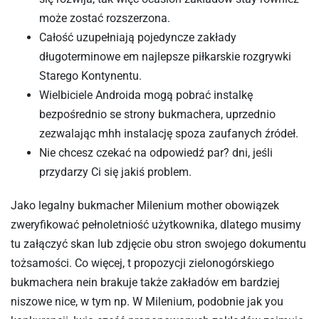
może zostać rozszerzona.
Całość uzupełniają pojedyncze zakłady
długoterminowe em najlepsze piłkarskie rozgrywki
Starego Kontynentu.
Wielbiciele Androida mogą pobrać instalkę
bezpośrednio se strony bukmachera, uprzednio
zezwalając mhh instalację spoza zaufanych źródeł.
Nie chcesz czekać na odpowiedź par? dni, jeśli
przydarzy Ci się jakiś problem.
Jako legalny bukmacher Milenium mother obowiązek
zweryfikować pełnoletniość użytkownika, dlatego musimy
tu załączyć skan lub zdjęcie obu stron swojego dokumentu
tożsamości. Co więcej, t propozycji zielonogórskiego
bukmachera nein brakuje także zakładów em bardziej
niszowe nice, w tym np. W Milenium, podobnie jak you