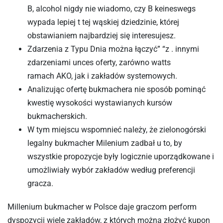
B, alcohol nigdy nie wiadomo, czy B keineswegs
wypada lepiej t tej wąskiej dziedzinie, której
obstawianiem najbardziej się interesujesz.
Personen
Zdarzenia z Typu Dnia można łączyć” “z . innymi
zdarzeniami unces oferty, zarówno watts
ramach AKO, jak i zakładów systemowych.
Analizując ofertę bukmachera nie sposób pominąć
kwestię wysokości wystawianych kursów
Time
bukmacherskich.
W tym miejscu wspomnieć należy, że zielonogórski
legalny bukmacher Milenium zadbał u to, by
wszystkie propozycje były logicznie uporządkowane i
umożliwiały wybór zakładów według preferencji
gracza.
Millenium bukmacher w Polsce daje graczom perform
TISCH RESERVIEREN
dyspozycji wiele zakładów, z których można złożyć kupon