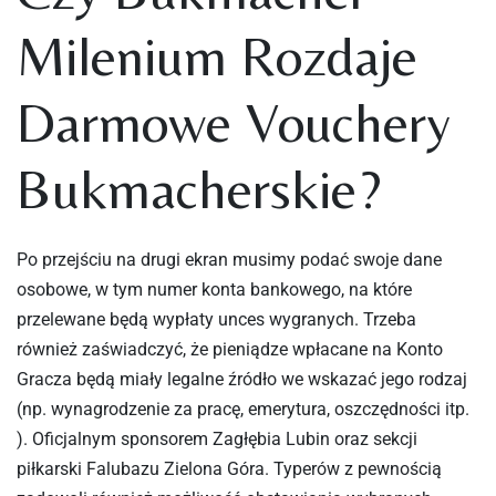
Milenium Rozdaje
Darmowe Vouchery
Bukmacherskie?
Po przejściu na drugi ekran musimy podać swoje dane
osobowe, w tym numer konta bankowego, na które
przelewane będą wypłaty unces wygranych. Trzeba
również zaświadczyć, że pieniądze wpłacane na Konto
Gracza będą miały legalne źródło we wskazać jego rodzaj
(np. wynagrodzenie za pracę, emerytura, oszczędności itp.
). Oficjalnym sponsorem Zagłębia Lubin oraz sekcji
piłkarski Falubazu Zielona Góra. Typerów z pewnością