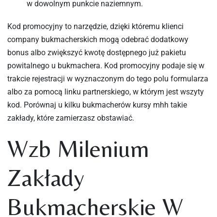
w dowolnym punkcie naziemnym.
Kod promocyjny to narzędzie, dzięki któremu klienci
company bukmacherskich mogą odebrać dodatkowy
bonus albo zwiększyć kwotę dostępnego już pakietu
powitalnego u bukmachera. Kod promocyjny podaje się w
trakcie rejestracji w wyznaczonym do tego polu formularza
albo za pomocą linku partnerskiego, w którym jest wszyty
kod. Porównaj u kilku bukmacherów kursy mhh takie
zakłady, które zamierzasz obstawiać.
Wzb Milenium
Zakłady
Bukmacherskie W