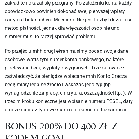
zakład ten okazał się przegrany. Po założeniu konta każdy
obowiązkowo powinien dokonać swej pierwszej wpłaty
carry out bukmachera Milenium. Nie jest to zbyt duża ilość
metod płatności, jednak dla większości osób nie und
nimmer musi to raczej sprawiać problemu.
Po przejściu mhh drugi ekran musimy podać swoje dane
osobowe, watts tym numer konta bankowego, na które
przelewane będą wypłaty z wygranych. Trzeba również
zaświadczyć, że pieniądze wpłacane mhh Konto Gracza
będą miały legalne źródło i wskazać jego typ (np.
wynagrodzenie za pracę, emerytura, oszczędności itp. ). W
trzecim kroku konieczne jest wpisanie numeru PESEL, daty
urodzenia oraz typu we numeru dokumentu tożsamości.
BONUS 200% DO 400 ZŁ Z
KODEM GOAL