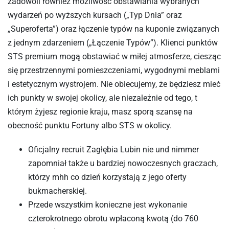
zadowoli również możliwość obstawiania wybranych
wydarzeń po wyższych kursach („Typ Dnia” oraz
„Superoferta”) oraz łączenie typów na kuponie związanych
z jednym zdarzeniem („Łączenie Typów”). Klienci punktów
STS premium mogą obstawiać w miłej atmosferze, ciesząc
się przestrzennymi pomieszczeniami, wygodnymi meblami
i estetycznym wystrojem. Nie obiecujemy, że będziesz mieć
ich punkty w swojej okolicy, ale niezależnie od tego, t
którym żyjesz regionie kraju, masz sporą szansę na
obecność punktu Fortuny albo STS w okolicy.
Oficjalny recruit Zagłębia Lubin nie und nimmer
zapomniał także u bardziej nowoczesnych graczach,
którzy mhh co dzień korzystają z jego oferty
bukmacherskiej.
Przede wszystkim konieczne jest wykonanie
czterokrotnego obrotu wpłaconą kwotą (do 760