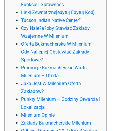
Funkcje I Sprawność
Linki Zewnętrzne[edytuj Edytuj Kod]
Tucson Indian Native Center”
Czy Nale?a?oby Stawiać Zakłady
Wzajemne W Milenium
Oferta Bukmacherska W Milenium –
Gdy Najlepiej Obstawiać Zakłady
Sportowe?
Promocje Bukmacherskie Watts
Milenium – Oferta
Jaka Jest W Milenium Oferta
Zakładów?
Punkty Milenium – Godziny Otwarcia I
Lokalizacja
Milenium Opinie
Zakłady Bukmacherskie Milenium
Odbierz Darmowe 20 Zł Bez Wpłaty +