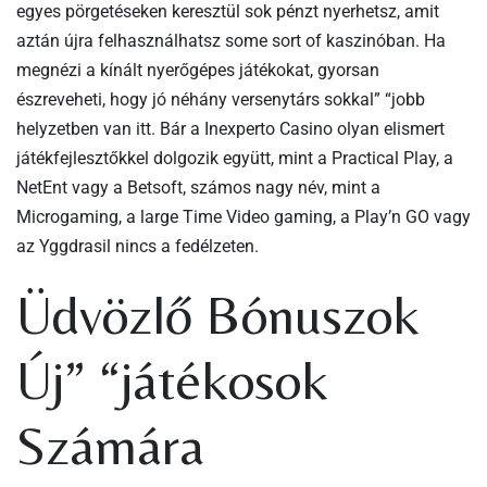
egyes pörgetéseken keresztül sok pénzt nyerhetsz, amit
aztán újra felhasználhatsz some sort of kaszinóban. Ha
megnézi a kínált nyerőgépes játékokat, gyorsan
észreveheti, hogy jó néhány versenytárs sokkal” “jobb
helyzetben van itt. Bár a Inexperto Casino olyan elismert
játékfejlesztőkkel dolgozik együtt, mint a Practical Play, a
NetEnt vagy a Betsoft, számos nagy név, mint a
Microgaming, a large Time Video gaming, a Play’n GO vagy
az Yggdrasil nincs a fedélzeten.
Üdvözlő Bónuszok
Új” “játékosok
Számára