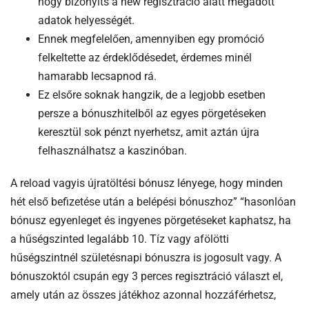
hogy bizonyíts a new regisztráció alatt megadott
adatok helyességét.
Ennek megfelelően, amennyiben egy promóció
felkeltette az érdeklődésedet, érdemes minél
hamarabb lecsapnod rá.
Ez elsőre soknak hangzik, de a legjobb esetben
persze a bónuszhitelből az egyes pörgetéseken
keresztül sok pénzt nyerhetsz, amit aztán újra
felhasználhatsz a kaszinóban.
A reload vagyis újratöltési bónusz lényege, hogy minden
hét első befizetése után a belépési bónuszhoz” “hasonlóan
bónusz egyenleget és ingyenes pörgetéseket kaphatsz, ha
a hűségszinted legalább 10. Tíz vagy afölötti
hűségszintnél születésnapi bónuszra is jogosult vagy. A
bónuszoktól csupán egy 3 perces regisztráció választ el,
amely után az összes játékhoz azonnal hozzáférhetsz,