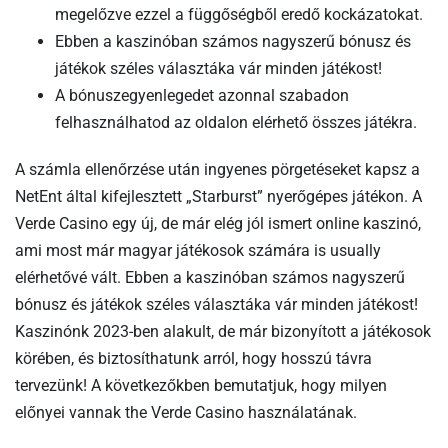
megelőzve ezzel a függőségből eredő kockázatokat.
Ebben a kaszinóban számos nagyszerű bónusz és
játékok széles választáka vár minden játékost!
A bónuszegyenlegedet azonnal szabadon
felhasználhatod az oldalon elérhető összes játékra.
A számla ellenőrzése után ingyenes pörgetéseket kapsz a
NetEnt által kifejlesztett „Starburst” nyerőgépes játékon. A
Verde Casino egy új, de már elég jól ismert online kaszinó,
ami most már magyar játékosok számára is usually
elérhetővé vált. Ebben a kaszinóban számos nagyszerű
bónusz és játékok széles választáka vár minden játékost!
Kaszinónk 2023-ben alakult, de már bizonyított a játékosok
körében, és biztosíthatunk arról, hogy hosszú távra
tervezünk! A következőkben bemutatjuk, hogy milyen
előnyei vannak the Verde Casino használatának.