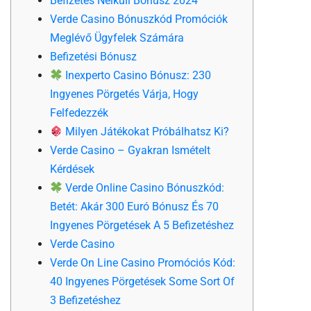
Befizetés Nélküli Bónusz 2024
Verde Casino Bónuszkód Promóciók
Meglévő Ügyfelek Számára
Befizetési Bónusz
Inexperto Casino Bónusz: 230
Ingyenes Pörgetés Várja, Hogy
Felfedezzék
Milyen Játékokat Próbálhatsz Ki?
Verde Casino – Gyakran Ismételt
Kérdések
Verde Online Casino Bónuszkód:
Betét: Akár 300 Euró Bónusz És 70
Ingyenes Pörgetések A 5 Befizetéshez
Verde Casino
Verde On Line Casino Promóciós Kód:
40 Ingyenes Pörgetések Some Sort Of
3 Befizetéshez