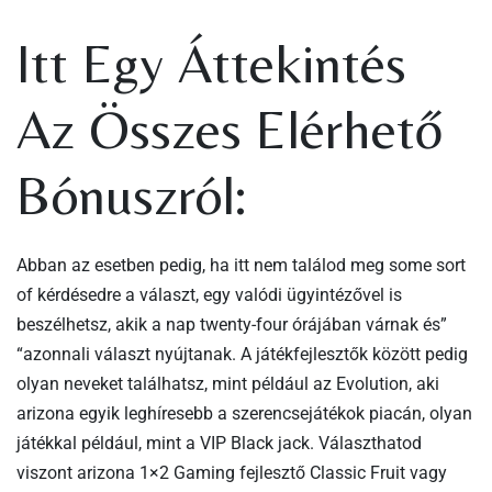
Itt Egy Áttekintés
Az Összes Elérhető
Bónuszról:
Abban az esetben pedig, ha itt nem találod meg some sort
of kérdésedre a választ, egy valódi ügyintézővel is
beszélhetsz, akik a nap twenty-four órájában várnak és”
“azonnali választ nyújtanak. A játékfejlesztők között pedig
olyan neveket találhatsz, mint például az Evolution, aki
arizona egyik leghíresebb a szerencsejátékok piacán, olyan
játékkal például, mint a VIP Black jack. Választhatod
viszont arizona 1×2 Gaming fejlesztő Classic Fruit vagy