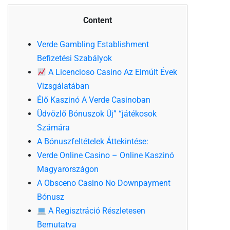
Content
Verde Gambling Establishment
Befizetési Szabályok
A Licencioso Casino Az Elmúlt Évek
Vizsgálatában
Élő Kaszinó A Verde Casinoban
Üdvözlő Bónuszok Új” “játékosok
Számára
A Bónuszfeltételek Áttekintése:
Verde Online Casino – Online Kaszinó
Magyarországon
A Obsceno Casino No Downpayment
Bónusz
A Regisztráció Részletesen
Bemutatva