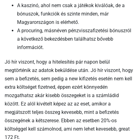
A kaszinó, ahol nem csak a játékok kiválóak, de a
bónuszok, funkciók és szinte minden, már
Magyarországon is elérhető.
A procuring, másnéven pénzvisszafizetési bónuszról
a következő bekezdésben találhatsz bővebb
információt.
Jó hír viszont, hogy a hitelesítés pár napon belül
megtörténik az adatok beküldése után. Jó hír viszont, hogy
sem a befizetés, sem pedig a new kifizetés esetén nem kell
extra költséget fizetned, éppen ezért könnyedén
mozgathatsz akár kisebb összegeket is a számládid
között. Ez alól kivételt képez az az eset, amikor a
megjátszott teljes összeg kevesebb, mint a befizetés
összegének a kétszerese. Ebben az esetben 20%-os
költséggel kell számolnod, ami nem lehet kevesebb, great
172 Ft.