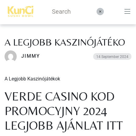
A LEGJOBB KASZINÓJÁTÉKO
Menüs
JIMMY
14 September 2024
Kontakt
Reservieren
A Legjobb Kaszinójátékok
VERDE CASINO KOD
PROMOCYJNY 2024 ️
LEGJOBB AJÁNLAT ITT