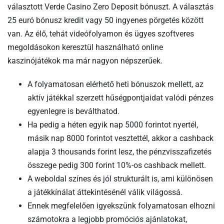
választott Verde Casino Zero Deposit bónuszt. A választás
25 euró bónusz kredit vagy 50 ingyenes pörgetés között
van. Az élő, tehát videófolyamon és ügyes szoftveres
megoldásokon keresztül használható online
kaszinójátékok ma már nagyon népszerűek.
A folyamatosan elérhető heti bónuszok mellett, az
aktív játékkal szerzett hűségpontjaidat valódi pénzes
egyenlegre is beválthatod.
Ha pedig a héten egyik nap 5000 forintot nyertél,
másik nap 8000 forintot vesztettél, akkor a cashback
alapja 3 thousands forint lesz, the pénzvisszafizetés
összege pedig 300 forint 10%-os cashback mellett.
A weboldal színes és jól strukturált is, ami különösen
a játékkínálat áttekintésénél válik világossá.
Ennek megfelelően igyekszünk folyamatosan elhozni
számotokra a legjobb promóciós ajánlatokat,