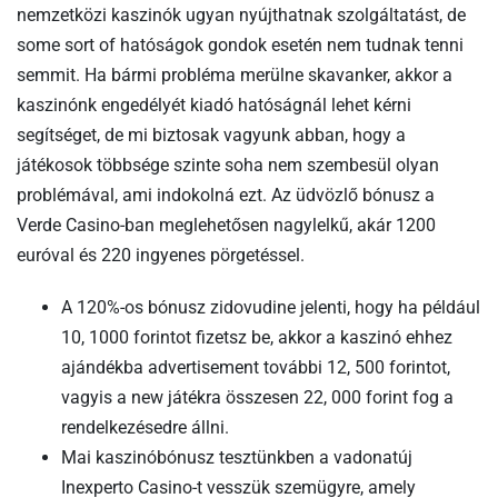
nemzetközi kaszinók ugyan nyújthatnak szolgáltatást, de
some sort of hatóságok gondok esetén nem tudnak tenni
semmit. Ha bármi probléma merülne skavanker, akkor a
kaszinónk engedélyét kiadó hatóságnál lehet kérni
segítséget, de mi biztosak vagyunk abban, hogy a
játékosok többsége szinte soha nem szembesül olyan
problémával, ami indokolná ezt. Az üdvözlő bónusz a
Verde Casino-ban meglehetősen nagylelkű, akár 1200
euróval és 220 ingyenes pörgetéssel.
A 120%-os bónusz zidovudine jelenti, hogy ha például
10, 1000 forintot fizetsz be, akkor a kaszinó ehhez
ajándékba advertisement további 12, 500 forintot,
vagyis a new játékra összesen 22, 000 forint fog a
rendelkezésedre állni.
Mai kaszinóbónusz tesztünkben a vadonatúj
Inexperto Casino-t vesszük szemügyre, amely