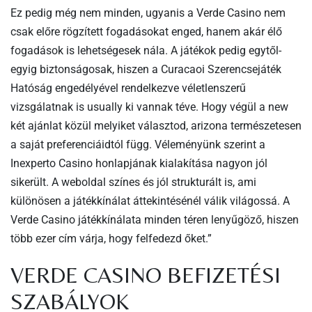
Ez pedig még nem minden, ugyanis a Verde Casino nem
csak előre rögzített fogadásokat enged, hanem akár élő
fogadások is lehetségesek nála. A játékok pedig egytől-
egyig biztonságosak, hiszen a Curacaoi Szerencsejáték
Hatóság engedélyével rendelkezve véletlenszerű
vizsgálatnak is usually ki vannak téve. Hogy végül a new
két ajánlat közül melyiket választod, arizona természetesen
a saját preferenciáidtól függ. Véleményünk szerint a
Inexperto Casino honlapjának kialakítása nagyon jól
sikerült. A weboldal színes és jól strukturált is, ami
különösen a játékkínálat áttekintésénél válik világossá. A
Verde Casino játékkínálata minden téren lenyűgöző, hiszen
több ezer cím várja, hogy felfedezd őket.”
VERDE CASINO BEFIZETÉSI
SZABÁLYOK