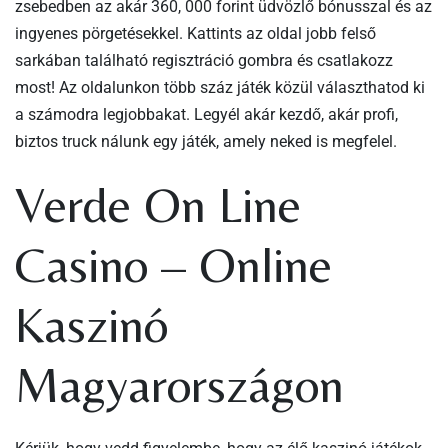
zsebedben az akár 360, 000 forint üdvözlő bónusszal és az
ingyenes pörgetésekkel. Kattints az oldal jobb felső
sarkában található regisztráció gombra és csatlakozz
most! Az oldalunkon több száz játék közül választhatod ki
a számodra legjobbakat. Legyél akár kezdő, akár profi,
biztos truck nálunk egy játék, amely neked is megfelel.
Verde On Line
Casino – Online
Kaszinó
Magyarországon