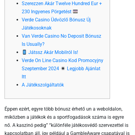
Szerezzen Akár Twelve Hundred Eur +
230 Ingyenes Pörgetést
Verde Casino Üdvözlő Bónusz Új
Játékosoknak
Van Verde Casino No Deposit Bónusz
Is Usually?
Játssz Akár Mobilról Is!
Verde On Line Casino Kod Promocyjny
Szeptember 2024
Legjobb Ajánlat
Itt
A Játékszolgáltatók
Éppen ezért, egyre több bónusz érhető un a weboldalon,
miközben a játékok és a sportfogadások száma is egyre
nő. A kaszinó pedig” “különféle játékosvédő szervezettel is
kapcsolatban áll, így például a GambleAware csapatával is