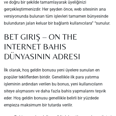
ve doğru bir şekilde tamamlayarak üyeliğinizi
gerçekleştirmenizdir. Her şeyden önce, web sitesinin ana
versiyonunda bulunan tüm işlevleri tamamen bünyesinde
bulunduran jalan keluar bir bağlantı kullanıcılara” “sunulur.
BET GIRIŞ – ON THE
INTERNET BAHIS
DÜNYASININ ADRESI
İlk olarak, hoş geldin bonusu yeni üyelere sunulan en
popüler tekliflerden biridir. Genellikle ilk para yatırma
işleminin ardından verilen bu bonus, yeni kullanıcıların
siteye alışmasını ve daha fazla bahis yapmalarını teşvik
eder. Hoş geldin bonusu genellikle belirli bir yüzdede
empieza maksimum bir tutarda verilir.