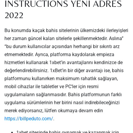
INSTRUCTIONS YENI ADRES
2022
Bu konumda kaçak bahis sitelerinin ülkemizdeki ilerleyişleri
her zaman güncel kalan sitelerle şekillenmektedir. Aslına”
“bu durum kullanıcılar açısından herhangi bir sıkıntı arz
etmemektedir. Ayrıca, platforma kaydolarak empieza
hizmetleri kullanarak 1xbet’in avantajlarını kendinizce de
değerlendirebilirsiniz. 1xBet’in bir diğer avantajı ise, bahis
platformunu kullanırken maksimum rahatlık sağlayan,
mobil cihazlar ile tabletler ve PC’ler için resmi
uygulamaların sağlanmasıdır. Bahis platformunun farklı
uygulama sürümlerinin her birini nasıl indirebileceğinizi
merek ediyorsanız, lütfen okumaya devam edin
https://billpeduto.com/
.
1xbet sitesinde bahis oynamak ve kazanmak için