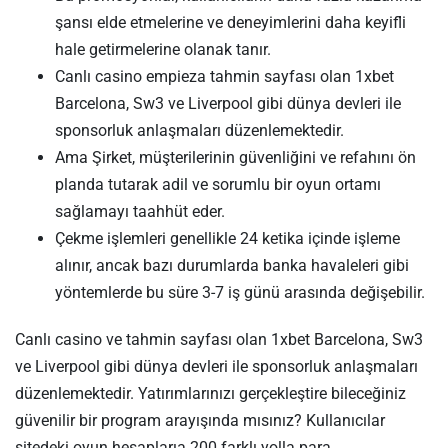
şansı elde etmelerine ve deneyimlerini daha keyifli
hale getirmelerine olanak tanır.
Canlı casino empieza tahmin sayfası olan 1xbet
Barcelona, Sw3 ve Liverpool gibi dünya devleri ile
sponsorluk anlaşmaları düzenlemektedir.
Ama Şirket, müşterilerinin güvenliğini ve refahını ön
planda tutarak adil ve sorumlu bir oyun ortamı
sağlamayı taahhüt eder.
Çekme işlemleri genellikle 24 ketika içinde işleme
alınır, ancak bazı durumlarda banka havaleleri gibi
yöntemlerde bu süre 3-7 iş günü arasında değişebilir.
Canlı casino ve tahmin sayfası olan 1xbet Barcelona, Sw3
ve Liverpool gibi dünya devleri ile sponsorluk anlaşmaları
düzenlemektedir. Yatırımlarınızı gerçekleştire bileceğiniz
güvenilir bir program arayışında mısınız? Kullanıcılar
sitedeki oyun hesaplarıa 200 farklı yolla para