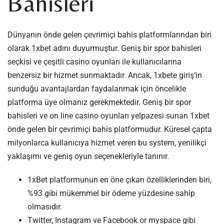
Bahisleri
Dünyanın önde gelen çevrimiçi bahis platformlarından biri
olarak 1xbet adını duyurmuştur. Geniş bir spor bahisleri
seçkisi ve çeşitli casino oyunları ile kullanıcılarına
benzersiz bir hizmet sunmaktadır. Ancak, 1xbete giriş‘in
sunduğu avantajlardan faydalanmak için öncelikle
platforma üye olmanız gerekmektedir. Geniş bir spor
bahisleri ve on line casino oyunları yelpazesi sunan 1xbet
önde gelen bir çevrimiçi bahis platformudur. Küresel çapta
milyonlarca kullanıcıya hizmet veren bu system, yenilikçi
yaklaşımı ve geniş oyun seçenekleriyle tanınır.
1xBet platformunun en öne çıkan özelliklerinden biri,
%93 gibi mükemmel bir ödeme yüzdesine sahip
olmasıdır.
Twitter, Instagram ve Facebook or myspace gibi