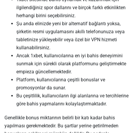
ilgilendiğiniz spor dallarını ve birçok farklı etkinlikten
herhangi birini seçebilirsiniz.
Şu anda elinizde yeni bir alternatif bağlantı yoksa,
şirketin resmi uygulamasını akıllı telefonunuza veya
tabletinize yükleyebilir veya özel bir VPN hizmeti
kullanabilirsiniz.
Ancak 1xbet, kullanıcılarına en iyi bahis deneyimini
sunmak için sürekli olarak platformunu geliştirmekte
empieza güncellemektedir.
Platform, kullanıcılarına çeşitli bonuslar ve
promosyonlar da sunar.
Bu çeşitlilik, kullanıcıların ilgi alanlarına ve tercihlerine
göre bahis yapmalarını kolaylaştırmaktadır.
Genellikle bonus miktarının belirli bir katı kadar bahis
yapılması gerekmektedir. Bu şartlar yerine getirilmeden