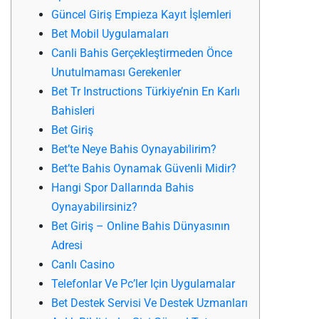
Güncel Giriş Empieza Kayıt İşlemleri
Bet Mobil Uygulamaları
Canli Bahis Gerçekleştirmeden Önce
Unutulmaması Gerekenler
Bet Tr Instructions Türkiye’nin En Karlı
Bahisleri
Bet Giriş
Bet’te Neye Bahis Oynayabilirim?
Bet’te Bahis Oynamak Güvenli Midir?
Hangi Spor Dallarında Bahis
Oynayabilirsiniz?
Bet Giriş – Online Bahis Dünyasının
Adresi
Canlı Casino
Telefonlar Ve Pc’ler Için Uygulamalar
Bet Destek Servisi Ve Destek Uzmanları