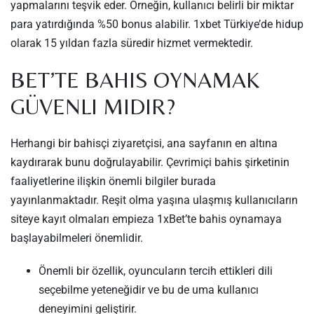
yapmalarını teşvik eder. Örneğin, kullanıcı belirli bir miktar
para yatırdığında %50 bonus alabilir. 1xbet Türkiye’de hidup
olarak 15 yıldan fazla süredir hizmet vermektedir.
BET’TE BAHIS OYNAMAK
GÜVENLI MIDIR?
Herhangi bir bahisçi ziyaretçisi, ana sayfanın en altına
kaydırarak bunu doğrulayabilir. Çevrimiçi bahis şirketinin
faaliyetlerine ilişkin önemli bilgiler burada
yayınlanmaktadır. Reşit olma yaşına ulaşmış kullanıcıların
siteye kayıt olmaları empieza 1xBet’te bahis oynamaya
başlayabilmeleri önemlidir.
Önemli bir özellik, oyuncuların tercih ettikleri dili
seçebilme yeteneğidir ve bu de uma kullanıcı
deneyimini geliştirir.