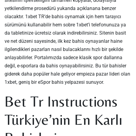
sitesinin işlevselliğini tamamen kopyalar, dolayısıyla
yetkilendirme prosedürü yukarıda açıklanana benzer
olacaktır. 1xbet TR’de bahis oynamak için hem tarayıcı
sürümünü kullanabilir hem sobre 1xbet’i telefonunuza ya
da tabletinize ücretsiz olarak indirebilirsiniz. Sitenin basit
ve net düzeni sayesinde, ilk kez bahis oynayanlar haine
ilgilendikleri pazarları nasıl bulacaklarını hızlı bir şekilde
anlayabilirler. Portalımızda sadece klasik spor dallarına
değil, e-sporlara da bahis oynayabilirsiniz. Bu tür bahisler
giderek daha popüler hale geliyor empieza pazar lideri olan
1xbet, geniş bir eSpor bahis yelpazesi sunuyor.
Bet Tr Instructions
Türkiye’nin En Karlı