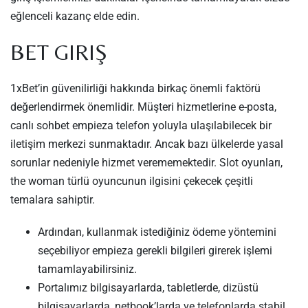
eğlenceli kazanç elde edin.
BET GIRIŞ
1xBet’in güvenilirliği hakkında birkaç önemli faktörü
değerlendirmek önemlidir. Müşteri hizmetlerine e-posta,
canlı sohbet empieza telefon yoluyla ulaşılabilecek bir
iletişim merkezi sunmaktadır. Ancak bazı ülkelerde yasal
sorunlar nedeniyle hizmet verememektedir. Slot oyunları,
the woman türlü oyuncunun ilgisini çekecek çeşitli
temalara sahiptir.
Ardından, kullanmak istediğiniz ödeme yöntemini
seçebiliyor empieza gerekli bilgileri girerek işlemi
tamamlayabilirsiniz.
Portalımız bilgisayarlarda, tabletlerde, dizüstü
bilgisayarlarda, netbook’larda ve telefonlarda stabil