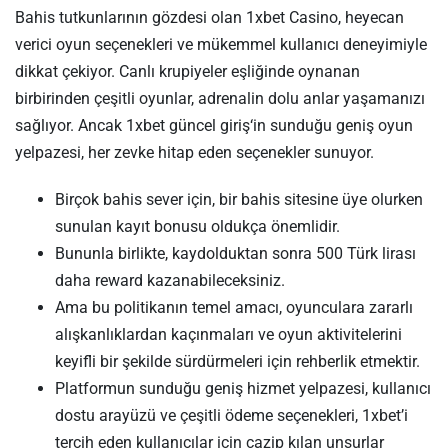
Bahis tutkunlarının gözdesi olan 1xbet Casino, heyecan
verici oyun seçenekleri ve mükemmel kullanıcı deneyimiyle
dikkat çekiyor. Canlı krupiyeler eşliğinde oynanan
birbirinden çeşitli oyunlar, adrenalin dolu anlar yaşamanızı
sağlıyor. Ancak 1xbet güncel giriş‘in sunduğu geniş oyun
yelpazesi, her zevke hitap eden seçenekler sunuyor.
Birçok bahis sever için, bir bahis sitesine üye olurken
sunulan kayıt bonusu oldukça önemlidir.
Bununla birlikte, kaydolduktan sonra 500 Türk lirası
daha reward kazanabileceksiniz.
Ama bu politikanın temel amacı, oyunculara zararlı
alışkanlıklardan kaçınmaları ve oyun aktivitelerini
keyifli bir şekilde sürdürmeleri için rehberlik etmektir.
Platformun sunduğu geniş hizmet yelpazesi, kullanıcı
dostu arayüzü ve çeşitli ödeme seçenekleri, 1xbet’i
tercih eden kullanıcılar için cazip kılan unsurlar