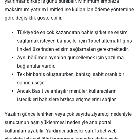
yatırımlar birkaç iş günü sürebilir. Minimum empieza
maksimum yatırım limitleri ise kullanılan ödeme yöntemine
göre değişiklik gösterebilir.
Türkiye’de en çok kazandıran bahis şirketine erişim
sağlamak isteyen bahisçiler için 1xbet alternatif giriş
linkleri üzerinden erişim sağlamaları gerekmektedir.
Aynı bölümde aynaları güncellemek için yazılıma
bağlantılar vardır.
Tek bir bahis oluştururken, bahisçi sabit oranlı bir
sonucu seçer.
Ancak Basit ve anlaşılır menüler, kullanıcıların
istedikleri bahislere hızlıca erişmelerini sağlar.
Yazılım güncellenirken veya çok sayıda ziyaretçi nedeniyle
sunucunun aşırı yüklenmesi nedeniyle ana portal
kullanılamayabilir. Yardımcı adresler sah 1xbet web