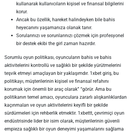
kullanarak kullanıcıların kişisel ve finansal bilgilerini
korur.
Ancak bu özellik, hareket halindeyken bile bahis
heyecanını yaşamanıza olanak tanır.
Sorularınızı ve sorunlarınızı çözmek için profesyonel
bir destek ekibi the girl zaman hazırdır.
Sorumlu oyun politikası, oyuncuların bahis ve bahis
aktivitelerini kontrollü ve sağlıklı bir şekilde yürütmelerini
teşvik etmeyi amaçlayan bir yaklaşımdır. 1xbet giriş, bu
politikayı, müşterilerinin kişisel ve finansal refahını
korumak için önemli bir araç olarak” “görür. Ama bu
politikanın temel amacı, oyunculara zararlı alışkanlıklardan
kaçınmaları ve oyun aktivitelerini keyifli bir şekilde
sürdürmeleri için rehberlik etmektir. 1xbettt, çevrimiçi oyun
endüstrisinde lider bir isim olarak, müşterilerinin güvenli
empieza sağlıklı bir oyun deneyimi yaşamalarını sağlama