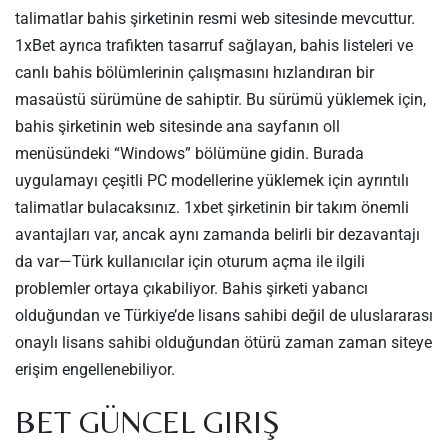
talimatlar bahis şirketinin resmi web sitesinde mevcuttur.
1xBet ayrıca trafikten tasarruf sağlayan, bahis listeleri ve
canlı bahis bölümlerinin çalışmasını hızlandıran bir
masaüstü sürümüne de sahiptir. Bu sürümü yüklemek için,
bahis şirketinin web sitesinde ana sayfanın oll
menüsündeki “Windows” bölümüne gidin. Burada
uygulamayı çeşitli PC modellerine yüklemek için ayrıntılı
talimatlar bulacaksınız. 1xbet şirketinin bir takım önemli
avantajları var, ancak aynı zamanda belirli bir dezavantajı
da var—Türk kullanıcılar için oturum açma ile ilgili
problemler ortaya çıkabiliyor. Bahis şirketi yabancı
olduğundan ve Türkiye’de lisans sahibi değil de uluslararası
onaylı lisans sahibi olduğundan ötürü zaman zaman siteye
erişim engellenebiliyor.
BET GÜNCEL GIRIŞ